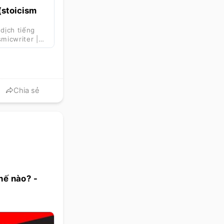
(stoicism
dịch tiếng
smicwriter |
Chia sẻ
hế nào? -