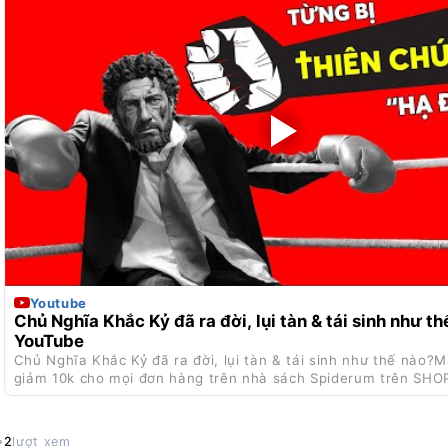
Youtube
Chủ Nghĩa Khắc Kỷ đã ra đời, lụi tàn & tái sinh như th
YouTube
Chủ Nghĩa Khắc Kỷ đã ra đời, lụi tàn & tái sinh như thế nào
giảm 10k cho mọi đơn hàng trên nhà sách Spiderum trên SHO
https://shope.ee/qHplg...
2
lượt xem