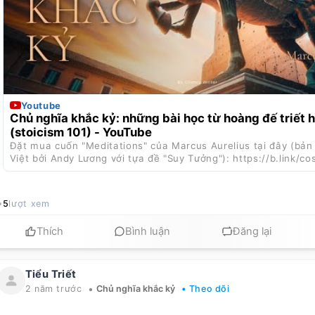
Youtube
Chủ nghĩa khắc kỷ: những bài học từ hoàng đế triết 
(stoicism 101) - YouTube
Đặt mua cuốn "Meditations" của Marcus Aurelius tại đây (bản 
Việt bởi Andy Lương với tựa đề "Suy Tưởng"): https://b.link/co
https://sho...
5
lượt xem
Thích
Bình luận
Đăng lại
Tiểu Triết
•
2 năm trước
Chủ nghĩa khắc kỷ
• Theo dõi