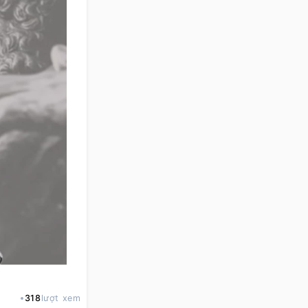
318
lượt xem