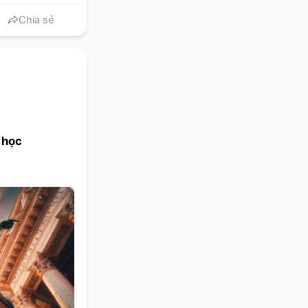
Chia sẻ
 học
s