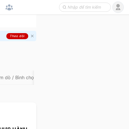
Theo dõi
m dò / Bình chọn
(
0
)