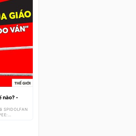
ế nào? -
?Mã SPIDOLFAN
PEE: