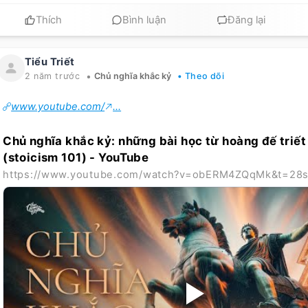
Thích
Bình luận
Đăng lại
Tiểu Triết
•
2 năm trước
Chủ nghĩa khắc kỷ
• Theo dõi
www.youtube.com/
...
Chủ nghĩa khắc kỷ: những bài học từ hoàng đế triết
(stoicism 101) - YouTube
https://www.youtube.com/watch?v=obERM4ZQqMk&t=28