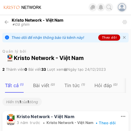
Kristo Network - Việt Nam
Đã ghim
Theo dõi để nhận thông báo từ kênh này!
Theo dõi
Quản lý bởi
Kristo Network - Việt Nam
2
Thành viên
0
Bài viết
33
Lượt xem
Ngày tạo
24/12/2023
Tất cả
Bài viết
Tin tức
Hỏi đáp
T
(
1
)
(
0
)
(
1
)
(
0
)
Hiển thị
1
của
1
dòng
Kristo Network - Việt Nam
•
3 năm trước
Kristo Network - Việt Nam
• Theo dõi