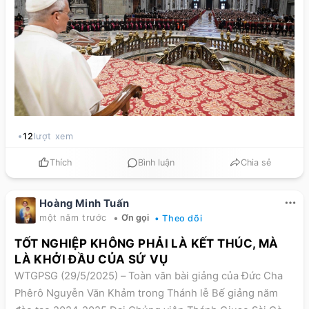
thương như Chúa Giêsu đã yêu thương; đừng chấp nhận
sống tầm thường, an phận, hay chỉ đón nhận cách thụ
động, nhưng hãy đam mê đời sống linh mục. Sau đây là
toàn văn bài chia sẻ của Đức Thánh Cha:
12
lượt xem
Thích
Bình luận
Chia sẻ
Hoàng Minh Tuấn
•
một năm trước
Ơn gọi
• Theo dõi
TỐT NGHIỆP KHÔNG PHẢI LÀ KẾT THÚC, MÀ
LÀ KHỞI ĐẦU CỦA SỨ VỤ
WTGPSG (29/5/2025) – Toàn văn bài giảng của Đức Cha
Phêrô Nguyễn Văn Khảm trong Thánh lễ Bế giảng năm