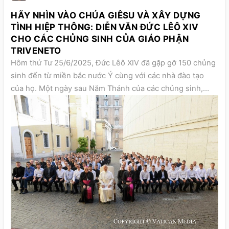
HÃY NHÌN VÀO CHÚA GIÊSU VÀ XÂY DỰNG
TÌNH HIỆP THÔNG: DIỄN VĂN ĐỨC LÊÔ XIV
CHO CÁC CHỦNG SINH CỦA GIÁO PHẬN
TRIVENETO
Hôm thứ Tư 25/6/2025, Đức Lêô XIV đã gặp gỡ 150 chủng
sinh đến từ miền bắc nước Ý cùng với các nhà đào tạo
của họ. Một ngày sau Năm Thánh của các chủng sinh,
ngài đã mời gọi các linh mục tương lai tín thác vào Thiên
Chúa mà không sợ hãi hay dựa vào sức mình. Ngài đặc
biệt mời gọi họ hãy nhìn vào Chúa Giêsu và luôn xây
dựng tình sự hiệp thông, đặc biệt giữa các chủng sinh và
các nhà đào tạo. Dưới đây là diễn văn của Đức Thánh Cha: