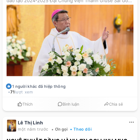
đào tạo 2024-2025 Đại Chủng viện Thánh Giuse Sài Gòn
vào thứ Năm, ngày 29/5/2025.
1
người khác
đã hiệp thông
71
lượt xem
Thích
Bình luận
Chia sẻ
Lê Thị Linh
•
một năm trước
Ơn gọi
• Theo dõi