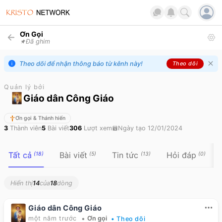
Ơn Gọi
Đã ghim
Theo dõi để nhận thông báo từ kênh này!
Theo dõi
Quản lý bởi
Giáo dân Công Giáo
Ơn gọi & Thánh hiến
3
Thành viên
5
Bài viết
306
Lượt xem
Ngày tạo
12/01/2024
Tất cả
Bài viết
Tin tức
Hỏi đáp
(
18
)
(
5
)
(
13
)
(
0
)
Hiển thị
14
của
18
dòng
Giáo dân Công Giáo
•
một năm trước
Ơn gọi
• Theo dõi