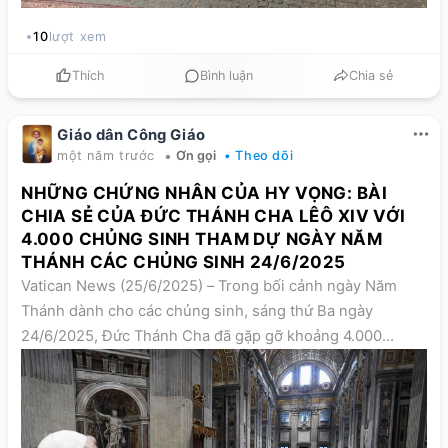
10
lượt xem
Thích
Bình luận
Chia sẻ
Giáo dân Công Giáo
•
một năm trước
Ơn gọi
• Theo dõi
NHỮNG CHỨNG NHÂN CỦA HY VỌNG: BÀI
CHIA SẺ CỦA ĐỨC THÁNH CHA LÊÔ XIV VỚI
4.000 CHỦNG SINH THAM DỰ NGÀY NĂM
THÁNH CÁC CHỦNG SINH 24/6/2025
Vatican News (25/6/2025) – Trong bối cảnh ngày Năm
Thánh dành cho các chủng sinh, sáng thứ Ba ngày
24/6/2025, Đức Thánh Cha đã gặp gỡ khoảng 4.000
chủng sinh hiện diện tại Đền thờ Thánh Phêrô. Ngài mời
gọi họ đào luyện để trưởng thành trong đời sống nhân
bản, loại bỏ mọi sự ngụy trang và đạo đức giả; rèn luyện
đời sống nội tâm qua cầu nguyện và chiêm niệm; biết yêu