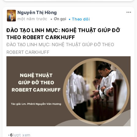
Nguyễn Thị Hồng
•
một năm trước
Ơn gọi
• Theo dõi
ĐÀO TẠO LINH MỤC: NGHỆ THUẬT GIÚP ĐỠ
THEO ROBERT CARKHUFF
ĐÀO TẠO LINH MỤC: NGHỆ THUẬT GIÚP ĐỠ THEO
ROBERT CARKHUFF
6
lượt xem