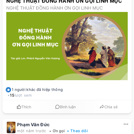
NGHỆ THUẬT ĐỒNG HÀNH ƠN GỌI LINH MỤC
NGHỆ THUẬT ĐỒNG HÀNH ƠN GỌI LINH MỤC
1
người khác
đã hiệp thông
15
lượt xem
Thích
Bình luận
Chia sẻ
Phạm Văn Đức
•
một năm trước
Ơn gọi
• Theo dõi