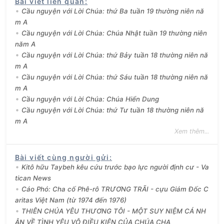
Bài viết liên quan
:
Cầu nguyện với Lời Chúa: thứ Ba tuần 19 thường niên nă
m A
Cầu nguyện với Lời Chúa: Chúa Nhật tuần 19 thường niên
năm A
Cầu nguyện với Lời Chúa: thứ Bảy tuần 18 thường niên nă
m A
Cầu nguyện với Lời Chúa: thứ Sáu tuần 18 thường niên nă
m A
Cầu nguyện với Lời Chúa: Chúa Hiển Dung
Cầu nguyện với Lời Chúa: thứ Tư tuần 18 thường niên nă
m A
Xem thêm...
Bài viết cùng người gửi
:
Kitô hữu Taybeh kêu cứu trước bạo lực người định cư - Va
tican News
Cáo Phó: Cha cố Phê-rô TRƯƠNG TRÃI - cựu Giám Đốc C
aritas Việt Nam (từ 1974 đến 1976)
THIÊN CHÚA YÊU THƯƠNG TÔI - MỘT SUY NIỆM CÁ NH
ÂN VỀ TÌNH YÊU VÔ ĐIỀU KIỆN CỦA CHÚA CHA