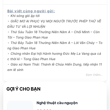
Bài viết cùng người gửi
:
Khi sóng gió ập tới
GIẤC MƠ AI PHỤC VỤ MỌI NGƯỜI TRƯỚC PHÉP THỬ VỀ
ĐẦU TƯ VÀ LỢI NHUẬN
Thứ Sáu Tuần 18 Thường Niên Năm A – Chối Mình – Còn
Tôi – Tong Giao Phan Hue
Thứ Bảy Tuần 18 Thường Niên Năm A – Lời Vẫn Cháy – To
ng Giao Phan Hue
Chứng nhân Đại hội Hành hương Đức Mẹ La Vang qua cá
c thời kì – Tong Giao Phan Hue
Giáo xứ Nam Thái: Thánh lễ Chúa Hiển Dung, tiếp nhận 11
em lễ sinh
Xem thêm...
GỢI Ý CHO BẠN
Nghệ thuật cầu nguyện