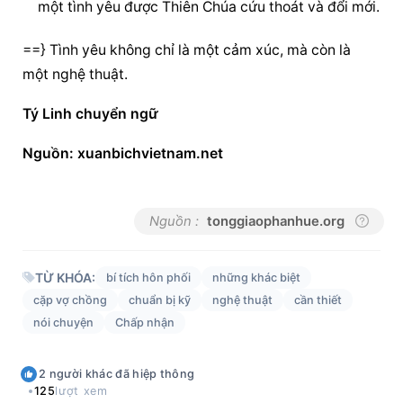
một tình yêu được Thiên Chúa cứu thoát và đổi mới.
==} Tình yêu không chỉ là một cảm xúc, mà còn là 
một nghệ thuật.
Tý Linh chuyển ngữ
Nguồn: xuanbichvietnam.net
Nguồn :
tonggiaophanhue.org
TỪ KHÓA:
bí tích hôn phối
những khác biệt
cặp vợ chồng
chuẩn bị kỹ
nghệ thuật
cần thiết
nói chuyện
Chấp nhận
2
người khác
đã hiệp thông
125
lượt xem