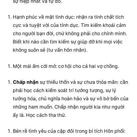
sự hiệp nhất và tự do.
Hạnh phúc về mặt tình dục: nhận ra tính chất tích 
cực và tuyệt vời của tính dục. Tìm kiếm khoái cảm 
cho người bạn đời, chứ không phải cho chính mình. 
Biết khi nào cần tìm kiếm sự giúp đỡ khi mọi việc 
không suôn sẻ (tư vấn hôn nhân).
Một mái ấm cởi mở: cơ hội cho cả hai vợ chồng.
Chấp nhận
 sự thiếu thốn và sự chưa thỏa mãn: cần 
phải học cách kiểm soát trí tưởng tượng, sự lý 
tưởng hóa, chủ nghĩa hoàn hảo và sự vô bờ bến của 
những ham muốn. 
Chấp nhận
 người kia như người 
ấy là. Học cách tha thứ.
Bén rễ tình yêu của cặp đôi trong bí tích Hôn phối: 