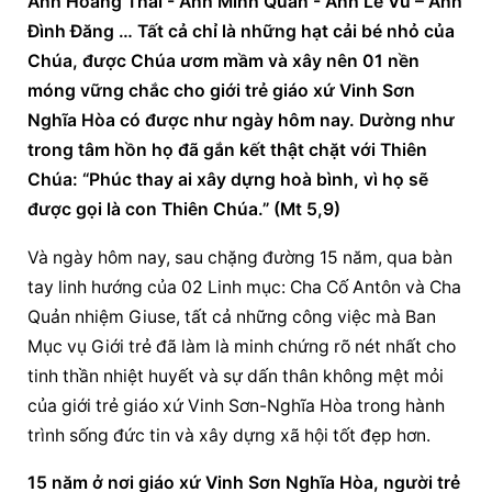
Anh Hoàng Thái - Anh Minh Quân - Anh Lê Vũ – Anh 
Đình Đăng … Tất cả chỉ là những hạt cải bé nhỏ của 
Chúa, được Chúa ươm mầm và xây nên 01 nền 
móng vững chắc cho giới trẻ giáo xứ Vinh Sơn 
Nghĩa Hòa có được như ngày hôm nay. Dường như 
trong tâm hồn họ đã gắn kết thật chặt với Thiên 
Chúa: “Phúc thay ai xây dựng hoà bình, vì họ sẽ 
được gọi là con Thiên Chúa.” (Mt 5,9)
Và ngày hôm nay, sau chặng đường 15 năm, qua bàn 
tay linh hướng của 02 Linh mục: Cha Cố Antôn và Cha 
Quản nhiệm Giuse, tất cả những công việc mà Ban 
Mục vụ Giới trẻ
 đã làm là minh chứng rõ nét nhất cho 
tinh thần nhiệt huyết và sự dấn thân không mệt mỏi 
của giới trẻ giáo xứ Vinh Sơn-Nghĩa Hòa trong hành 
trình sống đức tin và xây dựng xã hội tốt đẹp hơn.
15 năm ở nơi giáo xứ Vinh Sơn Nghĩa Hòa, người trẻ 