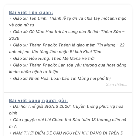
Bài viết liên quan
:
Giáo xứ Tân Định: Thánh lễ tạ ơn và chia tay một linh mục
và bốn nữ tu
Giáo xứ Gò Vấp: Hoa trái ân sủng của Bí tích Thêm Sức –
2026
Giáo xứ Thánh Phaolô: Thánh lễ gieo mầm Tin Mừng - 22
anh chị em tân tòng lãnh nhận Bí tích Khai Tâm
Giáo xứ Hòa Hưng: Theo Mẹ Maria về trời
Giáo xứ Thánh Phaolô: Lan tỏa yêu thương qua hoạt động
khám chữa bệnh từ thiện
Giáo xứ Nhân Hòa: Loan báo Tin Mừng nơi phố thị
Xem thêm...
Bài viết cùng người gửi
:
Đại hội Thế giới SIGNIS 2026: Truyền thông phục vụ hòa
bình
Cầu nguyện với Lời Chúa: thứ Sáu tuần 18 thường niên nă
m A
NĂM THỜI ĐIỂM ĐỂ CẦU NGUYỆN KHI ĐANG ĐI TRÊN Đ