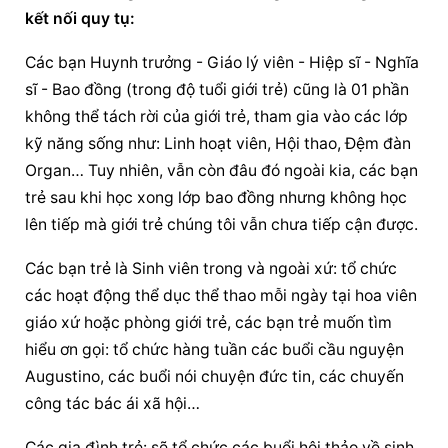
kết nối quy tụ:
Các bạn Huynh trưởng - Giáo lý viên - Hiệp sĩ - Nghĩa 
sĩ - Bao đồng (trong độ tuổi giới trẻ) cũng là 01 phần 
không thể tách rời của giới trẻ, tham gia vào các lớp 
kỹ năng sống như: Linh hoạt viên, Hội thao, Đệm đàn 
Organ… Tuy nhiên, vẫn còn đâu đó ngoài kia, các bạn 
trẻ sau khi học xong lớp bao đồng nhưng không học 
lên tiếp mà giới trẻ chúng tôi vẫn chưa tiếp cận được.
Các bạn trẻ là Sinh viên trong và ngoài xứ: tổ chức 
các hoạt động thể dục thể thao mỗi ngày tại hoa viên 
giáo xứ hoặc phòng giới trẻ, các bạn trẻ muốn tìm 
hiểu ơn gọi: tổ chức hàng tuần các buổi 
cầu nguyện
Augustino, các buổi nói chuyện đức tin, các chuyến 
công tác bác ái xã hội…
Các gia đình trẻ: sẽ tổ chức các buổi hội thảo về sinh 