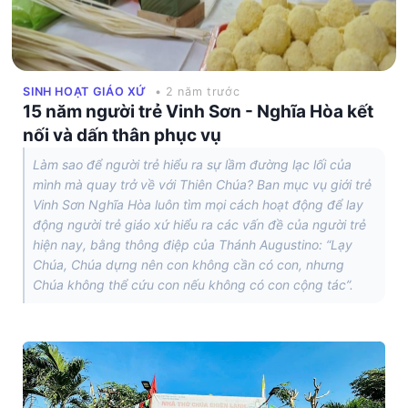
SINH HOẠT GIÁO XỨ
• 2 năm trước
15 năm người trẻ Vinh Sơn - Nghĩa Hòa kết
nối và dấn thân phục vụ
Làm sao để người trẻ hiểu ra sự lầm đường lạc lối của
mình mà quay trở về với Thiên Chúa? Ban mục vụ giới trẻ
Vinh Sơn Nghĩa Hòa luôn tìm mọi cách hoạt động để lay
động người trẻ giáo xứ hiểu ra các vấn đề của người trẻ
hiện nay, bằng thông điệp của Thánh Augustino: “Lạy
Chúa, Chúa dựng nên con không cần có con, nhưng
Chúa không thể cứu con nếu không có con cộng tác”.