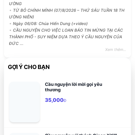
ƯỜNG
TỪ BỎ CHÍNH MÌNH (07/8/2026 – THỨ SÁU TUẦN 18 TH
ƯỜNG NIÊN)
Ngày 06/08: Chúa Hiển Dung (+video)
CẦU NGUYỆN CHO VIỆC LOAN BÁO TIN MỪNG TẠI CÁC
THÀNH PHỐ - SUY NIỆM DỰA THEO Ý CẦU NGUYỆN CỦA
ĐỨC ...
Xem thêm...
GỢI Ý CHO BẠN
Cầu nguyện lời mời gọi yêu
thương
35,000
Đ