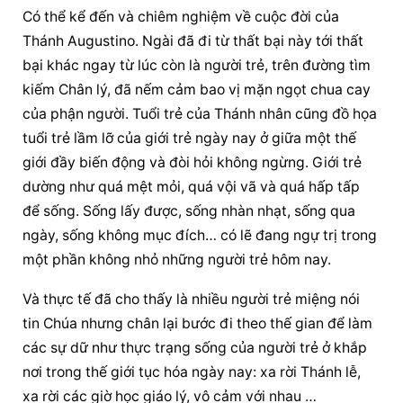
Có thể kể đến và chiêm nghiệm về cuộc đời của 
Thánh Augustino. Ngài đã đi từ thất bại này tới thất 
bại khác ngay từ lúc còn là người trẻ, trên đường tìm 
kiếm Chân lý, đã nếm cảm bao vị mặn ngọt chua cay 
của phận người. Tuổi trẻ của Thánh nhân cũng đồ họa 
tuổi trẻ lầm lỡ của giới trẻ ngày nay ở giữa một thế 
giới đầy biến động và đòi hỏi không ngừng. Giới trẻ 
dường như quá mệt mỏi, quá vội vã và quá hấp tấp 
để sống. Sống lấy được, sống nhàn nhạt, sống qua 
ngày, sống không mục đích… có lẽ đang ngự trị trong 
một phần không nhỏ những người trẻ hôm nay.
Và thực tế đã cho thấy là nhiều người trẻ miệng nói 
tin Chúa nhưng chân lại bước đi theo thế gian để làm 
các sự dữ như thực trạng sống của người trẻ ở khắp 
nơi trong thế giới tục hóa ngày nay: xa rời Thánh lễ, 
xa rời các giờ học giáo lý, vô cảm với nhau …