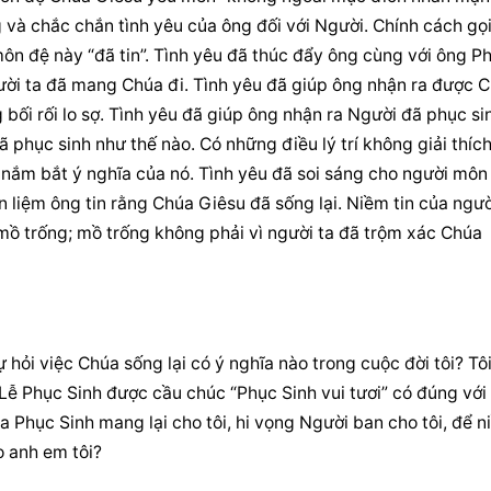
và chắc chắn tình yêu của ông đối với Người. Chính cách gọi
ôn đệ này “đã tin”. Tình yêu đã thúc đẩy ông cùng với ông Ph
ười ta đã mang Chúa đi. Tình yêu đã giúp ông nhận ra được C
ối rối lo sợ. Tình yêu đã giúp ông nhận ra Người đã phục sin
phục sinh như thế nào. Có những điều lý trí không giải thích
nắm bắt ý nghĩa của nó. Tình yêu đã soi sáng cho người môn 
 liệm ông tin rằng Chúa Giêsu đã sống lại. Niềm tin của người
 mồ trống; mồ trống không phải vì người ta đã trộm xác Chúa 
 hỏi việc Chúa sống lại có ý nghĩa nào trong cuộc đời tôi? Tôi
 Lễ Phục Sinh được cầu chúc “Phục Sinh vui tươi” có đúng với t
Phục Sinh mang lại cho tôi, hi vọng Người ban cho tôi, để n
o anh em tôi?