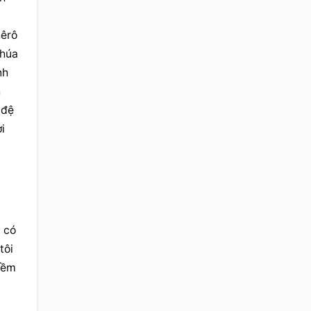
 
êrô 
húa 
h 
 
đệ 
 
 có 
ôi 
iềm 