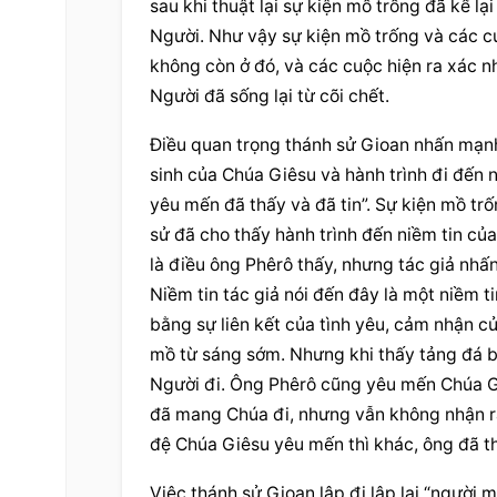
sau khi thuật lại sự kiện mồ trống đã kể lạ
Người. Như vậy sự kiện mồ trống và các cu
không còn ở đó, và các cuộc hiện ra xác n
Người đã sống lại từ cõi chết.
Điều quan trọng thánh sử Gioan nhấn mạnh
sinh của Chúa Giêsu và hành trình đi đến 
yêu mến đã thấy và đã tin”. Sự kiện mồ tr
sử đã cho thấy hành trình đến niềm tin c
là điều ông Phêrô thấy, nhưng tác giả nhấ
Niềm tin tác giả nói đến đây là một niềm ti
bằng sự liên kết của tình yêu, cảm nhận c
mồ từ sáng sớm. Nhưng khi thấy tảng đá bị
Người đi. Ông Phêrô cũng yêu mến Chúa Gi
đã mang Chúa đi, nhưng vẫn không nhận r
đệ Chúa Giêsu yêu mến thì khác, ông đã th
Việc thánh sử Gioan lập đi lập lại “ngườ