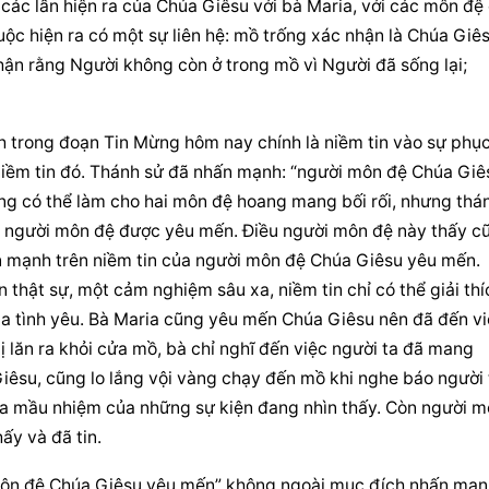
i các lần hiện ra của Chúa Giêsu với bà Maria, với các môn đệ 
ộc hiện ra có một sự liên hệ: mồ trống xác nhận là Chúa Giês
hận rằng Người không còn ở trong mồ vì Người đã sống lại; 
 trong đoạn Tin Mừng hôm nay chính là niềm tin vào sự phục
niềm tin đó. Thánh sử đã nhấn mạnh: “người môn đệ Chúa Giês
ống có thể làm cho hai môn đệ hoang mang bối rối, nhưng thán
ủa người môn đệ được yêu mến. Điều người môn đệ này thấy cũ
n mạnh trên niềm tin của người môn đệ Chúa Giêsu yêu mến. 
n thật sự, một cảm nghiệm sâu xa, niềm tin chỉ có thể giải thíc
ủa tình yêu. Bà Maria cũng yêu mến Chúa Giêsu nên đã đến vi
 lăn ra khỏi cửa mồ, bà chỉ nghĩ đến việc người ta đã mang 
êsu, cũng lo lắng vội vàng chạy đến mồ khi nghe báo người t
a mầu nhiệm của những sự kiện đang nhìn thấy. Còn người m
ấy và đã tin.
i môn đệ Chúa Giêsu yêu mến” không ngoài mục đích nhấn mạn