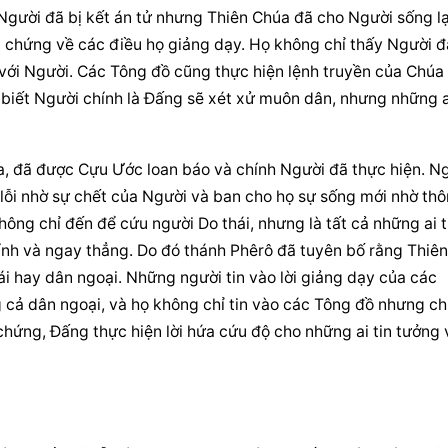
ười đã bị kết án tử nhưng Thiên Chúa đã cho Người sống lại
 chứng về các điều họ giảng dạy. Họ không chỉ thấy Người đã
với Người. Các Tông đồ cũng thực hiện lệnh truyền của Chúa 
 biết Người chính là Đấng sẽ xét xử muôn dân, nhưng những ai
, đã được Cựu Ước loan báo và chính Người đã thực hiện. Ng
 lỗi nhờ sự chết của Người và ban cho họ sự sống mới nhờ thô
ng chỉ đến để cứu người Do thái, nhưng là tất cả những ai ti
nh và ngay thẳng. Do đó thánh Phêrô đã tuyên bố rằng Thiên 
ái hay dân ngoại. Những người tin vào lời giảng dạy của các 
 cả dân ngoại, và họ không chỉ tin vào các Tông đồ nhưng chí
chứng, Đấng thực hiện lời hứa cứu độ cho những ai tin tưởng 