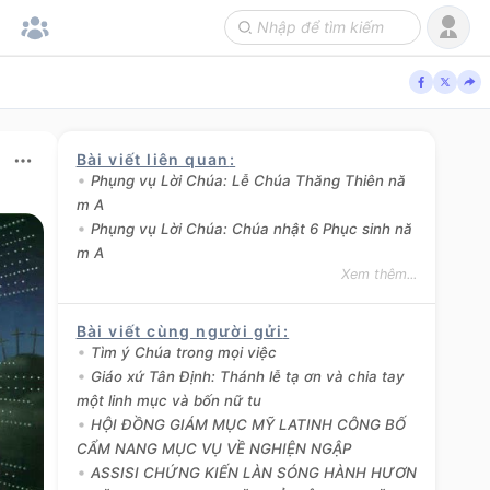
Bài viết liên quan
:
Phụng vụ Lời Chúa: Lễ Chúa Thăng Thiên nă
m A
Phụng vụ Lời Chúa: Chúa nhật 6 Phục sinh nă
m A
Xem thêm...
Bài viết cùng người gửi
:
Tìm ý Chúa trong mọi việc
Giáo xứ Tân Định: Thánh lễ tạ ơn và chia tay
một linh mục và bốn nữ tu
HỘI ĐỒNG GIÁM MỤC MỸ LATINH CÔNG BỐ
CẨM NANG MỤC VỤ VỀ NGHIỆN NGẬP
ASSISI CHỨNG KIẾN LÀN SÓNG HÀNH HƯƠN