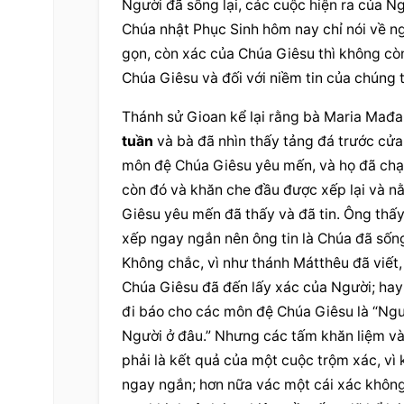
Chúa nhật Phục Sinh
 hôm nay chỉ nói về n
gọn, còn xác của Chúa Giêsu thì không còn 
Chúa Giêsu và đối với niềm tin của chúng 
Thánh sử Gioan kể lại rằng bà Maria Mađalê
tuần
 và bà đã nhìn thấy tảng đá trước cửa
môn đệ Chúa Giêsu yêu mến, và họ đã chạy
còn đó và khăn che đầu được xếp lại và n
Giêsu yêu mến đã thấy và đã tin. Ông thấy 
xếp ngay ngắn nên ông tin là Chúa đã sống 
Không chắc, vì như thánh Mátthêu đã viết, 
Chúa Giêsu đã đến lấy xác của Người; hay 
đi báo cho các môn đệ Chúa Giêsu là “Ngườ
Người ở đâu.” Nhưng các tấm khăn liệm và
phải là kết quả của một cuộc trộm xác, vì 
ngay ngắn; hơn nữa vác một cái xác không 