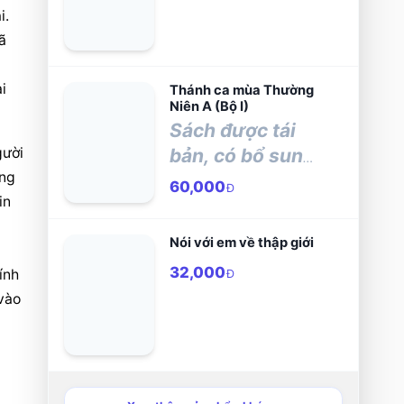
. 
 
 
Thánh ca mùa Thường
Niên A (Bộ I)
Sách được tái
ười 
bản, có bổ sung
ng 
và chỉnh sửa từ
60,000
Đ
n 
quyển sau:
Nói với em về thập giới
32,000
nh 
Đ
vào 