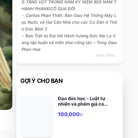
G TĂNG VỌT TRONG NĂM KỶ NIỆM 800 NĂM T
HÁNH PHANXICÔ QUA ĐỜI
Caritas Phan Thiết: Bàn Giao Hệ Thống Máy L
ọc Nước và Hai Căn Nhà cho các Cư Dân ở Thô
n Đức Bình 2
Ban Trật tự Đại hội Hành hương Đức Mẹ La V
ang tập huấn và triển khai công tác – Tong Giao
Phan Hue
Xem thêm...
GỢI Ý CHO BẠN
Đạo đức học - Luật tự
nhiên và phẩm giá con
người
100,000
Đ