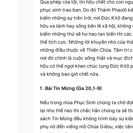
Qua phép rửa tội, tín hữu chết cho con ngư
phục sinh trao ban. Do đó Thánh Phaolô kêu
kiếm những sự trên trời, nơi Đức Kitô đan
hữu xa lánh hay sống bên lề xã hội, không
kiếm những thứ sẽ hư hao tan biến thì các
thế tích cực. Những lời khuyên nhủ của th
những điều thuộc về Thiên Chúa. Tâm trí c
nơi đó chính là cuộc sống thật và mục đích
hữu có thể ngợi khen chúc tụng Đức Kitô ph
và không bao giờ chết nữa.
Bài Tin Mừng (Ga 20,1-9)
Nếu trong mùa Phục Sinh chúng ta chờ đợi 
lại như thế nào thì chắc hẳn chúng ta sẽ t
sách Tin Mừng đều không trình bày sự kiện
phụ nữ đến viếng mồ Chúa Giêsu, việc tảng 