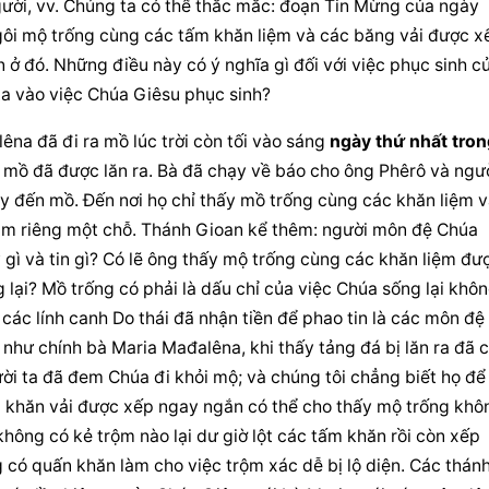
Người đã sống lại, các cuộc hiện ra của Người, vv. Chúng ta có thể thắc mắc: đoạn Tin Mừng của ngày 
gôi mộ trống cùng các tấm khăn liệm và các băng vải được xế
ở đó. Những điều này có ý nghĩa gì đối với việc phục sinh củ
ta vào việc Chúa Giêsu phục sinh?
na đã đi ra mồ lúc trời còn tối vào sáng 
ngày thứ nhất tron
 mồ đã được lăn ra. Bà đã chạy về báo cho ông Phêrô và ngườ
 đến mồ. Đến nơi họ chỉ thấy mồ trống cùng các khăn liệm v
ằm riêng một chỗ. Thánh Gioan kể thêm: người môn đệ Chúa 
gì và tin gì? Có lẽ ông thấy mộ trống cùng các khăn liệm đượ
lại? Mồ trống có phải là dấu chỉ của việc Chúa sống lại khôn
các lính canh Do thái đã nhận tiền để phao tin là các môn đệ 
như chính bà Maria Mađalêna, khi thấy tảng đá bị lăn ra đã c
i ta đã đem Chúa đi khỏi mộ; và chúng tôi chẳng biết họ để 
 khăn vải được xếp ngay ngắn có thể cho thấy mộ trống khôn
không có kẻ trộm nào lại dư giờ lột các tấm khăn rồi còn xếp 
có quấn khăn làm cho việc trộm xác dễ bị lộ diện. Các thánh