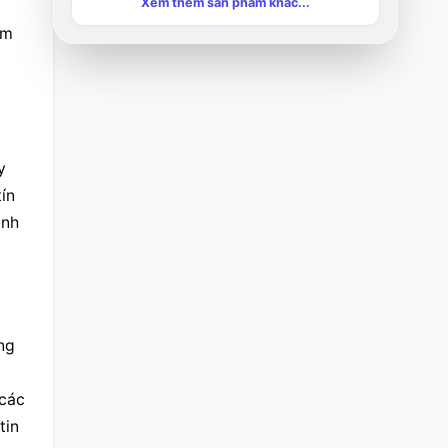
Xem thêm sản phẩm khác...
m 
 
ín 
nh 
g 
các 
in 