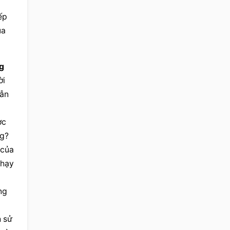
p 
a 
g 
i 
ẫn 
c 
g? 
của 
hạy 
g 
 sử 