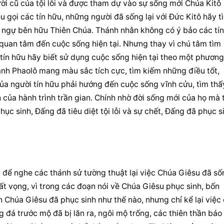
ời cũ của tội lỗi và được tham dự vào sự sống mới Chúa Kitô 
 gọi các tín hữu, những người đã sống lại với Đức Kitô hãy tì
g ngự bên hữu Thiên Chúa. Thánh nhân không có ý bảo các tín 
 quan tâm đến cuộc sống hiện tại. Nhưng thay vì chú tâm tìm 
 tín hữu hãy biết sử dụng cuộc sống hiện tại theo một phương 
ánh Phaolô mang màu sắc tích cực, tìm kiếm những điều tốt, 
ủa người tín hữu phải hướng đến cuộc sống vĩnh cửu, tìm thấy
 của hành trình trần gian. Chính nhờ đời sống mới của họ mà t
ục sinh, Đấng đã tiêu diệt tội lỗi và sự chết, Đấng đã phục si
để nghe các thánh sử tường thuật lại việc Chúa Giêsu đã sốn
hất vọng, vì trong các đoạn nói về Chúa Giêsu phục sinh, bốn 
 Chúa Giêsu đã phục sinh như thế nào, nhưng chỉ kể lại việc 
đá trước mộ đã bị lăn ra, ngôi mộ trống, các thiên thần báo t