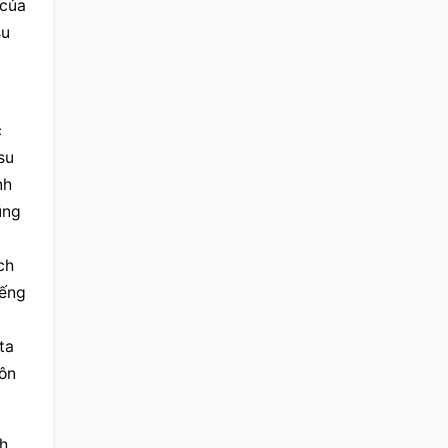
của 
u 
 
u 
h 
ng 
h 
ếng 
a 
ôn 
h 