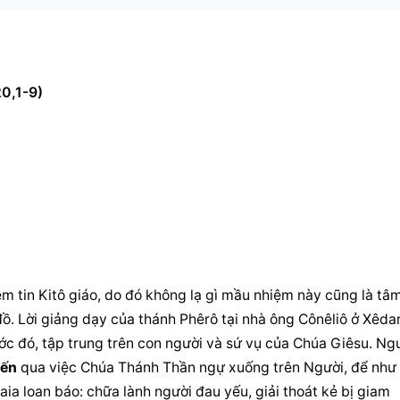
20,1-9)
ềm tin Kitô giáo, do đó không lạ gì mầu nhiệm này cũng là tâm
ồ. Lời giảng dạy của thánh Phêrô tại nhà ông Cônêliô ở Xêdar
ớc đó, tập trung trên con người và sứ vụ của Chúa Giêsu. Ngư
iến
 qua việc Chúa Thánh Thần ngự xuống trên Người, để như 
aia loan báo: chữa lành người đau yếu, giải thoát kẻ bị giam 