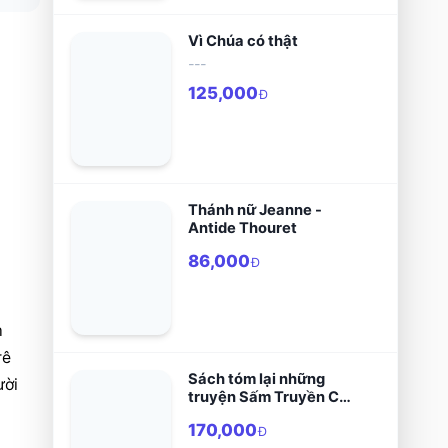
Vì Chúa có thật
---
125,000
Đ
Thánh nữ Jeanne -
Antide Thouret
86,000
Đ
 
ê 
Sách tóm lại những
ời 
truyện Sấm Truyền Cũ
phần 2 - tập 2 (Hán
170,000
Nôm)
Đ