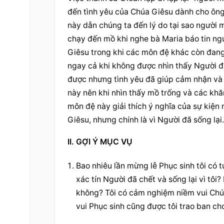
đến tình yêu của Chúa Giêsu dành cho ông 
này dẫn chúng ta đến lý do tại sao người m
chạy đến mồ khi nghe bà Maria báo tin ng
Giêsu trong khi các môn đệ khác còn đang b
ngay cả khi không được nhìn thấy Người đã 
được nhưng tình yêu đã giúp cảm nhận và 
này nên khi nhìn thấy mồ trống và các khăn
môn đệ này giải thích ý nghĩa của sự kiện
Giêsu, nhưng chính là vì Người đã sống lại.
II. GỢI Ý MỤC VỤ
Bao nhiêu lần mừng lễ Phục sinh tôi có tự
xác tín Người đã chết và sống lại vì tôi?
không? Tôi có cảm nghiệm niềm vui Chúa 
vui Phục sinh cũng được tôi trao ban ch