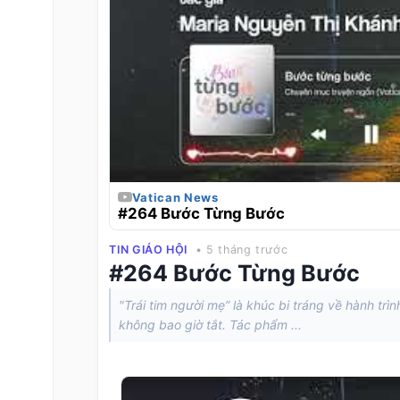
Vatican News
#264 Bước Từng Bước
TIN GIÁO HỘI
• 5 tháng trước
#264 Bước Từng Bước
"Trái tim người mẹ” là khúc bi tráng về hành trì
không bao giờ tắt. Tác phẩm ...