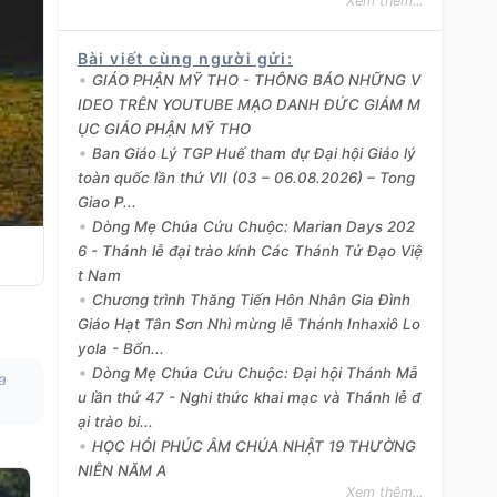
Xem thêm...
Bài viết cùng người gửi
:
GIÁO PHẬN MỸ THO - THÔNG BÁO NHỮNG V
IDEO TRÊN YOUTUBE MẠO DANH ĐỨC GIÁM M
ỤC GIÁO PHẬN MỸ THO
Ban Giáo Lý TGP Huế tham dự Đại hội Giáo lý
toàn quốc lần thứ VII (03 – 06.08.2026) – Tong
Giao P...
Dòng Mẹ Chúa Cứu Chuộc: Marian Days 202
6 - Thánh lễ đại trào kính Các Thánh Tử Đạo Việ
t Nam
Chương trình Thăng Tiến Hôn Nhân Gia Đình
Giáo Hạt Tân Sơn Nhì mừng lễ Thánh Inhaxiô Lo
yola - Bổn...
Dòng Mẹ Chúa Cứu Chuộc: Đại hội Thánh Mẫ
a
u lần thứ 47 - Nghi thức khai mạc và Thánh lễ đ
ại trào bi...
HỌC HỎI PHÚC ÂM CHÚA NHẬT 19 THƯỜNG
NIÊN NĂM A
Xem thêm...