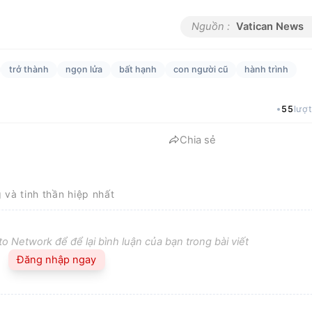
Nguồn :
Vatican News
trở thành
ngọn lửa
bất hạnh
con người cũ
hành trình
55
lượ
Chia sẻ
g và tinh thần hiệp nhất
o Network để để lại bình luận của bạn trong bài viết
Đăng nhập ngay