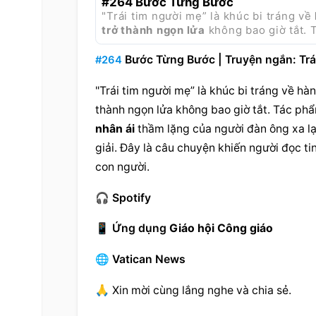
#264 Bước Từng Bước
"Trái tim người mẹ” là khúc bi tráng về 
trở thành
ngọn lửa
 không bao giờ tắt. 
 Bước Từng Bước | Truyện ngắn: Tr
#264
"Trái tim người mẹ” là khúc bi tráng về 
hàn
thành
ngọn lửa
 không bao giờ tắt. Tác ph
nhân ái
 thầm lặng của người đàn ông xa lạ
giải. Đây là câu chuyện khiến người đọc tin
con người.
🎧 Spotify
📱 Ứng dụng 
Giáo hội Công giáo
🌐 Vatican News
🙏 Xin mời cùng lắng nghe và chia sẻ.