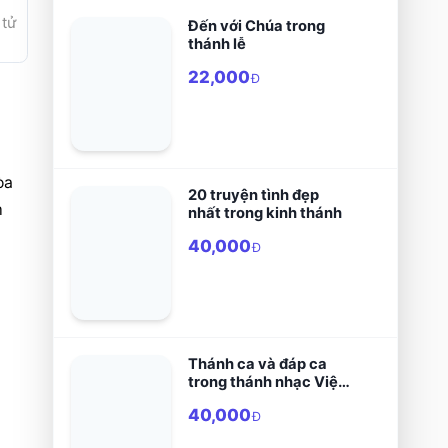
 tìm con giữa bóng tối buôn người, nơi tình mẫu tử 
Đến với Chúa trong
thánh lễ
22,000
Đ
a 
20 truyện tình đẹp
 
nhất trong kinh thánh
40,000
Đ
Thánh ca và đáp ca
trong thánh nhạc Việt
Nam
40,000
Đ