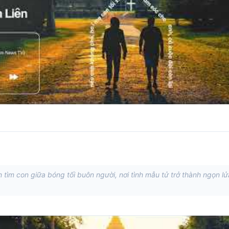
nh tìm con giữa bóng tối buôn người, nơi tình mẫu tử trở thành ngọn lử