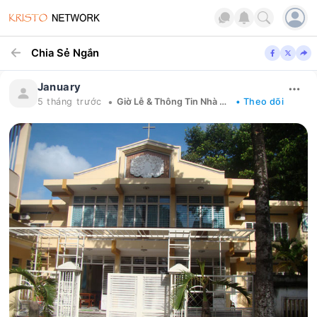
Chia Sẻ Ngắn
January
•
5 tháng trước
Giờ Lễ & Thông Tin Nhà Thờ Tổng Giáo Phận Sài Gòn
• Theo dõi