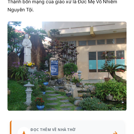
Thánh bổn mạng của giáo xứ là 
Đức Mẹ Vô Nhiễm
Nguyên
 Tội.
ĐỌC THÊM VỀ NHÀ THỜ