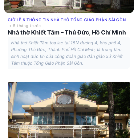
GIỜ LỄ & THÔNG TIN NHÀ THỜ TỔNG GIÁO PHẬN SÀI GÒN
• 5 tháng trước
Nhà thờ Khiết Tâm – Thủ Đức, Hồ Chí Minh
Nhà thờ Khiết Tâm tọa lạc tại 15N đường 4, khu phố 4,
Phường Thủ Đức, Thành Phố Hồ Chí Minh, là trung tâm
sinh hoạt đức tin của cộng đoàn giáo dân giáo xứ Khiết
Tâm thuộc Tổng Giáo Phận Sài Gòn.