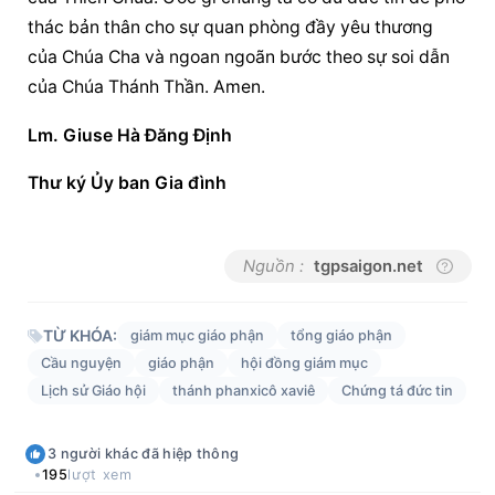
thác bản thân cho sự quan phòng đầy yêu thương 
của Chúa Cha và ngoan ngoãn bước theo sự soi dẫn 
của Chúa Thánh Thần. Amen.
Lm. Giuse Hà Đăng Định
Thư ký Ủy ban Gia đình
Nguồn :
tgpsaigon.net
TỪ KHÓA:
giám mục giáo phận
tổng giáo phận
Cầu nguyện
giáo phận
hội đồng giám mục
Lịch sử Giáo hội
thánh phanxicô xaviê
Chứng tá đức tin
3
người khác
đã hiệp thông
195
lượt xem