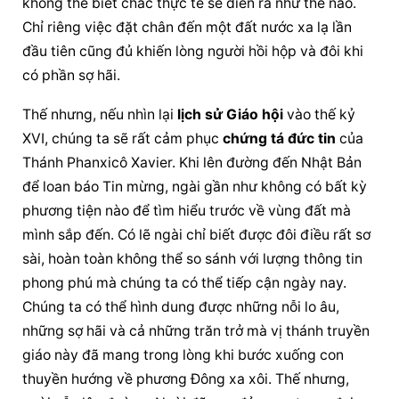
không thể biết chắc thực tế sẽ diễn ra như thế nào. 
Chỉ riêng việc đặt chân đến một đất nước xa lạ lần 
đầu tiên cũng đủ khiến lòng người hồi hộp và đôi khi 
có phần sợ hãi.
Thế nhưng, nếu nhìn lại 
lịch sử Giáo hội
 vào thế kỷ 
XVI, chúng ta sẽ rất cảm phục 
chứng tá đức tin
 của 
Thánh Phanxicô Xavier. Khi lên đường đến Nhật Bản 
để loan báo Tin mừng, ngài gần như không có bất kỳ 
phương tiện nào để tìm hiểu trước về vùng đất mà 
mình sắp đến. Có lẽ ngài chỉ biết được đôi điều rất sơ 
sài, hoàn toàn không thể so sánh với lượng thông tin 
phong phú mà chúng ta có thể tiếp cận ngày nay. 
Chúng ta có thể hình dung được những nỗi lo âu, 
những sợ hãi và cả những trăn trở mà vị thánh truyền 
giáo này đã mang trong lòng khi bước xuống con 
thuyền hướng về phương Đông xa xôi. Thế nhưng, 