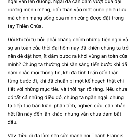
ngài vẫn lên đường. Ngài đã can đảm vượt qua đại 
dương mênh mông, dấn thân vào một cuộc phiêu lưu 
mà chính mạng sống của mình cũng được đặt trong 
tay Thiên Chúa.
Đôi khi tôi tự hỏi: phải chăng chính những tiện nghi và 
sự an toàn của thời đại hôm nay đã khiến chúng ta trở 
nên dè dặt hơn, ít dám bước ra khỏi vùng an toàn của 
mình? Chúng ta thường chỉ sẵn sàng tiến bước khi đã 
nắm chắc mọi thông tin, khi đã tính toán cẩn thận 
từng bước đi, khi đã chuẩn bị một kế hoạch thật chi 
tiết với những mục tiêu và thời hạn rõ ràng. Nếu chưa 
có tất cả những điều đó, chúng ta ngần ngại, chúng 
ta tiếp tục bàn luận, phân tích, nghiên cứu, cân nhắc 
hết lần này đến lần khác, nhưng vẫn chưa dám bắt 
đầu.
Vậy điều gì đã làm nên sức mạnh nơi Thánh Francis 