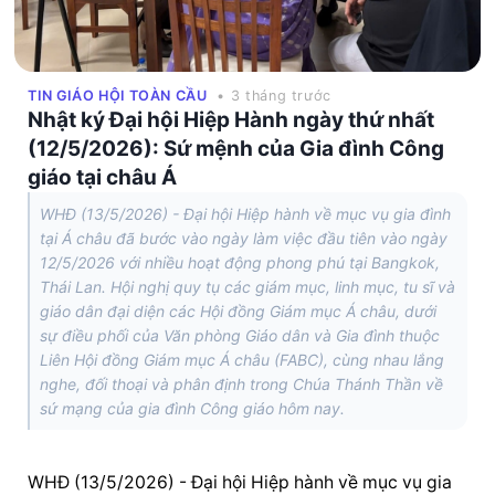
TIN GIÁO HỘI TOÀN CẦU
• 3 tháng trước
Nhật ký Đại hội Hiệp Hành ngày thứ nhất
(12/5/2026): Sứ mệnh của Gia đình Công
giáo tại châu Á
WHĐ (13/5/2026) - Đại hội Hiệp hành về mục vụ gia đình
tại Á châu đã bước vào ngày làm việc đầu tiên vào ngày
12/5/2026 với nhiều hoạt động phong phú tại Bangkok,
Thái Lan. Hội nghị quy tụ các giám mục, linh mục, tu sĩ và
giáo dân đại diện các Hội đồng Giám mục Á châu, dưới
sự điều phối của Văn phòng Giáo dân và Gia đình thuộc
Liên Hội đồng Giám mục Á châu (FABC), cùng nhau lắng
nghe, đối thoại và phân định trong Chúa Thánh Thần về
sứ mạng của gia đình Công giáo hôm nay.
WHĐ (13/5/2026) - Đại hội Hiệp hành về mục vụ gia 