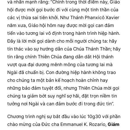
và nhấn mạnh rằng: “Chính trong thời điểm này, Giáo 
hội được mời gọi bước đi với cùng một tinh thần của 
các vị thừa sai tiên khởi. Như Thánh Phanxicô Xavier 
năm xưa, Giáo hội hôm nay được mời gọi can đảm 
tiến vào tương lai vô định trong hành trình hiệp hành. 
Đây là lời mời gọi dành cho mỗi người chúng ta: hãy 
tín thác vào sự hướng dẫn của Chúa Thánh Thần; hãy 
tin rằng chính Thiên Chúa đang dẫn dắt Hội thánh 
vượt qua đại dương mênh mông của tương lai mà 
Ngài đã chuẩn bị. Con đường hiệp hành không trao 
cho chúng ta một bản kế hoạch hoàn chỉnh hay 
những bảo đảm tuyệt đối, nhưng Thiên Chúa mời gọi 
chúng ta giảm bớt suy nghĩ sợ hãi, đặt trọn niềm tin 
tưởng nơi Ngài và can đảm bước đi trong đức tin”.
Chương trình nghị sự bắt đầu vào lúc 10g30 với phần 
chào mừng của Đức cha Emmanuel K. Rozario, 
Giám 