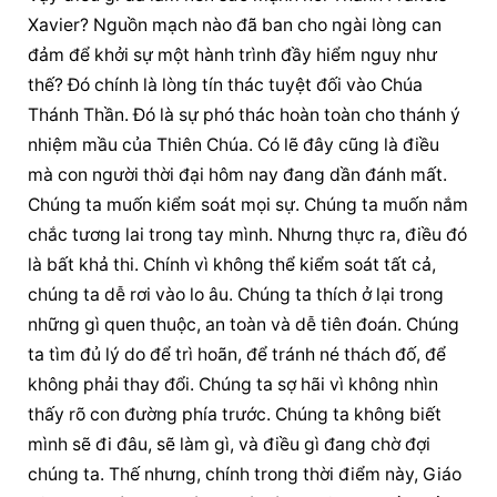
Xavier? Nguồn mạch nào đã ban cho ngài lòng can 
đảm để khởi sự một hành trình đầy hiểm nguy như 
thế? Đó chính là lòng tín thác tuyệt đối vào Chúa 
Thánh Thần. Đó là sự phó thác hoàn toàn cho thánh ý 
nhiệm mầu của Thiên Chúa. Có lẽ đây cũng là điều 
mà con người thời đại hôm nay đang dần đánh mất. 
Chúng ta muốn kiểm soát mọi sự. Chúng ta muốn nắm 
chắc tương lai trong tay mình. Nhưng thực ra, điều đó 
là bất khả thi. Chính vì không thể kiểm soát tất cả, 
chúng ta dễ rơi vào lo âu. Chúng ta thích ở lại trong 
những gì quen thuộc, an toàn và dễ tiên đoán. Chúng 
ta tìm đủ lý do để trì hoãn, để tránh né thách đố, để 
không phải thay đổi. Chúng ta sợ hãi vì không nhìn 
thấy rõ con đường phía trước. Chúng ta không biết 
mình sẽ đi đâu, sẽ làm gì, và điều gì đang chờ đợi 
chúng ta. Thế nhưng, chính trong thời điểm này, Giáo 