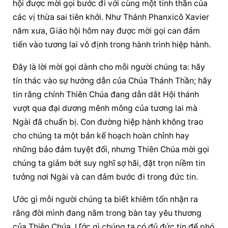
hội được mời gọi bước đi với cùng một tinh thần của 
các vị thừa sai tiên khởi. Như Thánh Phanxicô Xavier 
năm xưa, Giáo hội hôm nay được mời gọi can đảm 
tiến vào tương lai vô định trong hành trình hiệp hành.
Đây là lời mời gọi dành cho mỗi người chúng ta: hãy 
tín thác vào sự hướng dẫn của Chúa Thánh Thần; hãy 
tin rằng chính Thiên Chúa đang dẫn dắt Hội thánh 
vượt qua đại dương mênh mông của tương lai mà 
Ngài đã chuẩn bị. Con đường hiệp hành không trao 
cho chúng ta một bản kế hoạch hoàn chỉnh hay 
những bảo đảm tuyệt đối, nhưng Thiên Chúa mời gọi 
chúng ta giảm bớt suy nghĩ sợ hãi, đặt trọn niềm tin 
tưởng nơi Ngài và can đảm bước đi trong đức tin.
Ước gì mỗi người chúng ta biết khiêm tốn nhận ra 
rằng đời mình đang nằm trong bàn tay yêu thương 
của Thiên Chúa. Ước gì chúng ta có đủ đức tin để phó 