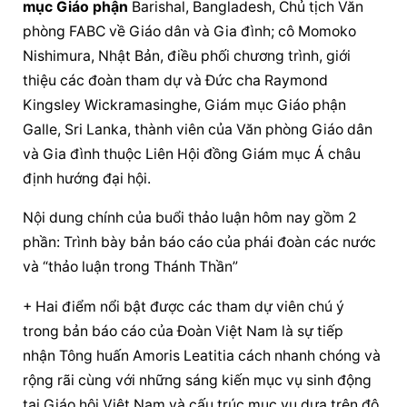
mục 
Giáo phận
 Barishal, Bangladesh, Chủ tịch Văn 
phòng FABC về Giáo dân và Gia đình; cô Momoko 
Nishimura, Nhật Bản, điều phối chương trình, giới 
thiệu các đoàn tham dự và Đức cha Raymond 
Kingsley Wickramasinghe, 
Giám mục 
Giáo phận
Galle, Sri Lanka, thành viên của Văn phòng Giáo dân 
và Gia đình thuộc Liên 
Hội đồng Giám mục
 Á châu 
định hướng đại hội.
Nội dung chính của buổi thảo luận hôm nay gồm 2 
phần: Trình bày bản báo cáo của phái đoàn các nước 
và “thảo luận trong Thánh Thần”
+ Hai điểm nổi bật được các tham dự viên chú ý 
trong bản báo cáo của Đoàn Việt Nam là sự tiếp 
nhận Tông huấn Amoris Leatitia cách nhanh chóng và 
rộng rãi cùng với những sáng kiến mục vụ sinh động 
tại Giáo hội Việt Nam và cấu trúc mục vụ dựa trên độ 