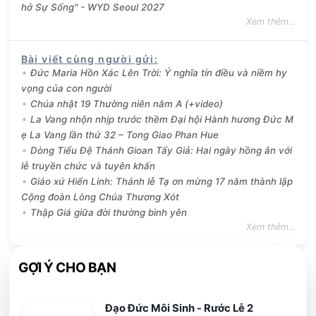
hở Sự Sống" - WYD Seoul 2027
Xem thêm...
Bài viết cùng người gửi
:
Đức Maria Hồn Xác Lên Trời: Ý nghĩa tín điều và niềm hy
vọng của con người
Chúa nhật 19 Thường niên năm A (+video)
La Vang nhộn nhịp trước thềm Đại hội Hành hương Đức M
ẹ La Vang lần thứ 32 – Tong Giao Phan Hue
Dòng Tiểu Đệ Thánh Gioan Tẩy Giả: Hai ngày hồng ân với
lễ truyền chức và tuyên khấn
Giáo xứ Hiển Linh: Thánh lễ Tạ ơn mừng 17 năm thành lập
Cộng đoàn Lòng Chúa Thương Xót
Thập Giá giữa đời thường bình yên
Xem thêm...
GỢI Ý CHO BẠN
Đạo Đức Môi Sinh - Rước Lễ 2