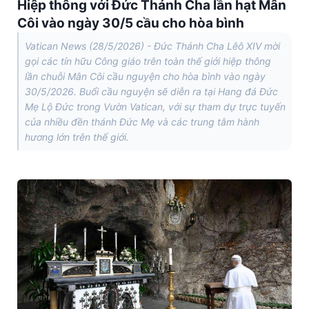
Hiệp thông với Đức Thánh Cha lần hạt Mân
Côi vào ngày 30/5 cầu cho hòa bình
Vatican News (28/5/2026) - Đức Thánh Cha Lêô XIV mời
gọi các tín hữu Công giáo trên toàn thế giới hiệp thông
lần chuỗi Mân Côi cầu nguyện cho hòa bình vào ngày
30/5/2026. Buổi cầu nguyện sẽ diễn ra tại Hang đá Đức
Mẹ Lộ Đức trong Vườn Vatican, với sự tham dự trực tuyến
của nhiều đền thánh Đức Mẹ và các trung tâm hành
hương lớn trên thế giới.