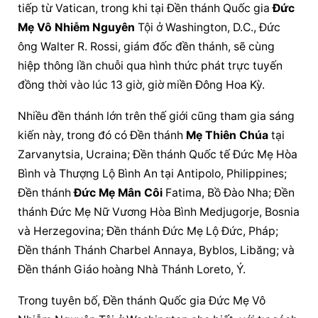
tiếp từ Vatican, trong khi tại Đền thánh Quốc gia 
Đức 
Mẹ Vô Nhiễm
 Nguyên
 Tội ở Washington, D.C., Đức 
ông Walter R. Rossi, giám đốc đền thánh, sẽ cùng 
hiệp thông lần chuỗi qua hình thức phát trực tuyến 
đồng thời vào lúc 13 giờ, giờ miền Đông Hoa Kỳ.
Nhiều đền thánh lớn trên thế giới cũng tham gia sáng 
kiến này, trong đó có Đền thánh 
Mẹ Thiên Chúa
 tại 
Zarvanytsia, Ucraina; Đền thánh Quốc tế Đức Mẹ Hòa 
Bình và Thượng Lộ Bình An tại Antipolo, Philippines; 
Đền thánh 
Đức Mẹ Mân Côi
 Fatima, Bồ Đào Nha; Đền 
thánh Đức Mẹ Nữ Vương Hòa Bình Medjugorje, Bosnia 
và Herzegovina; Đền thánh Đức Mẹ Lộ Đức, Pháp; 
Đền thánh Thánh Charbel Annaya, Byblos, Libăng; và 
Đền thánh Giáo hoàng Nhà Thánh Loreto, Ý.
Trong tuyên bố, Đền thánh Quốc gia 
Đức Mẹ Vô 