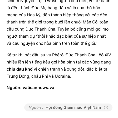
Nhiễm
 Nguyên
 Tội ở Washington cho biết, với tư cách 
là đền thánh Đức Mẹ hàng đầu và là nhà thờ bổn 
mạng của Hoa Kỳ, đền thánh hiệp thông với các đền 
thánh trên thế giới trong buổi lần chuỗi Mân Côi toàn 
cầu cùng Đức Thánh Cha. Tuyên bố cũng mời gọi mọi 
người tham dự “thời khắc đặc biệt của sự hiệp nhất 
và 
cầu nguyện
 cho hòa bình trên toàn thế giới.”
Kể từ khi bắt đầu sứ vụ Phêrô, Đức Thánh Cha Lêô XIV 
nhiều lần lên tiếng kêu gọi hòa bình tại các vùng đang 
chịu đau khổ
 vì chiến tranh và xung đột, đặc biệt tại 
Trung Đông, châu Phi và Ucraina.
Nguồn: vaticannews.va
Nguồn :
Hội đồng Giám mục Việt Nam