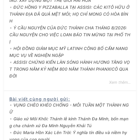
IÁO: XÂY DỰNG MỘT THẾ GIỚI HÀI HÒA
ĐỨC HỒNG Y PIZZABALLA TẠI ASSISI: CÁC KITÔ HỮU Ở
THÁNH ĐỊA ĐÃ QUÁ MỆT MỎI; HỌ CHỈ MONG CÓ HÒA BÌN
H
Ý CẦU NGUYỆN CỦA ĐỨC THÁNH CHA THÁNG 8/2026:
CẦU NGUYỆN CHO VIỆC LOAN BÁO TIN MỪNG TẠI PHỐ TH
Ị
HỘI ĐỒNG GIÁM MỤC MỸ LATINH CÔNG BỐ CẨM NANG
MỤC VỤ VỀ NGHIỆN NGẬP
ASSISI CHỨNG KIẾN LÀN SÓNG HÀNH HƯƠNG TĂNG VỌ
T TRONG NĂM KỶ NIỆM 800 NĂM THÁNH PHANXICÔ QUA
ĐỜI
Xem thêm...
Bài viết cùng người gửi
:
VỤNG CHÈO KHÉO CHỐNG - MỖI TUẦN MỘT THÀNH NG
Ữ
Giáo xứ Môi Khôi: Thánh lễ kính Thánh Đa Minh, bổn mạn
g cha chánh xứ Đa Minh Nguyễn Khải Tú
Đức Maria Hồn Xác Lên Trời: Ý nghĩa tín điều và niềm hy
vọng của con người