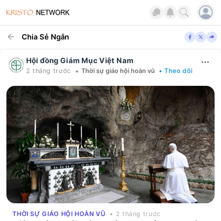
Chia Sẻ Ngắn
Hội đồng Giám Mục Việt Nam
•
2 tháng trước
Thời sự giáo hội hoàn vũ
• Theo dõi
THỜI SỰ GIÁO HỘI HOÀN VŨ
• 2 tháng trước