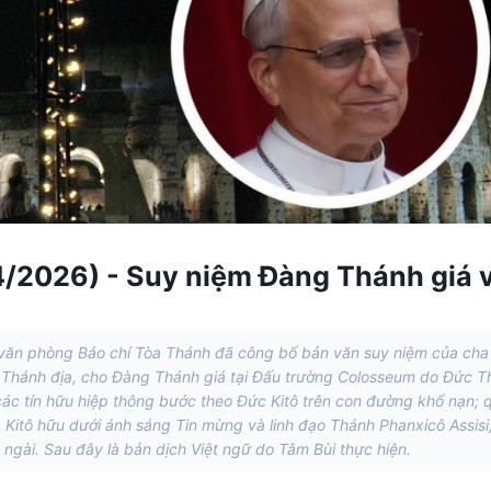
/2026) - Suy niệm Đàng Thánh giá 
văn phòng Báo chí Tòa Thánh đã công bố bản văn suy niệm của cha
Thánh địa, cho Đàng Thánh giá tại Đấu trường Colosseum do Đức T
ác tín hữu hiệp thông bước theo Đức Kitô trên con đường khổ nạn; 
Kitô hữu dưới ánh sáng Tin mừng và linh đạo Thánh Phanxicô Assisi
ngài. Sau đây là bản dịch Việt ngữ do Tâm Bùi thực hiện.