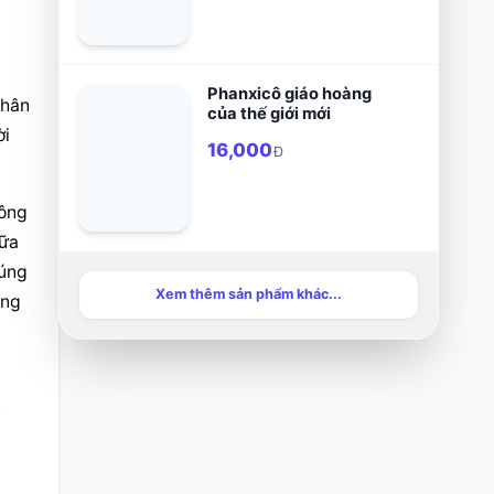
theo chân Đức Giêsu
trong tuần thánh.
Phanxicô giáo hoàng
hân 
của thế giới mới
i 
16,000
Đ
ông 
ữa 
úng 
Xem thêm sản phẩm khác...
ng 
 