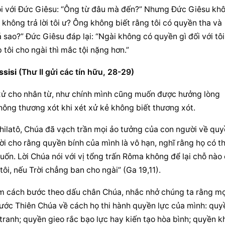
 nói với Đức Giêsu: “Ông từ đâu mà đến?” Nhưng Đức Giêsu khô
g không trả lời tôi ư? Ông không biết rằng tôi có quyền tha và 
ao?” Đức Giêsu đáp lại: “Ngài không có quyền gì đối với tôi,
 tôi cho ngài thì mắc tội nặng hơn.”
sisi
 (Thư II gửi các tín hữu, 28-29)
 xử cho nhân từ, như chính mình cũng muốn được hưởng lòng 
ông thương xót khi xét xử kẻ không biết thương xót.
Philatô, Chúa đã vạch trần mọi ảo tưởng của con người về quy
i cho rằng quyền bính của mình là vô hạn, nghĩ rằng họ có th
n. Lời Chúa nói với vị tổng trấn Rôma không để lại chỗ nào 
ôi, nếu Trời chẳng ban cho ngài” (Ga 19,11).
ìm cách bước theo dấu chân Chúa, nhắc nhở chúng ta rằng mọi
rước Thiên Chúa về cách họ thi hành quyền lực của mình: quyề
ranh; quyền gieo rắc bạo lực hay kiến tạo hòa bình; quyền kh