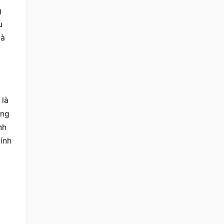
 
 
à 
là 
ng 
h 
ính 