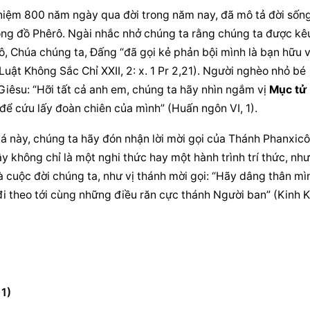
 niệm 800 năm ngày qua đời trong năm nay, đã mô tả đời sống
ng đồ Phêrô. Ngài nhắc nhở chúng ta rằng chúng ta được kêu
, Chúa chúng ta, Đấng “đã gọi kẻ phản bội mình là bạn hữu v
uật Không Sắc Chỉ XXII, 2: x. 1 Pr 2,21). Người nghèo nhỏ bé 
Giêsu: “Hỡi tất cả anh em, chúng ta hãy nhìn ngắm vị 
Mục tử 
 để cứu lấy đoàn chiên của mình” (Huấn ngôn VI, 1).
á này, chúng ta hãy đón nhận lời mời gọi của Thánh Phanxicô 
 không chỉ là một nghi thức hay một hành trình trí thức, như
và cuộc đời chúng ta, như vị thánh mời gọi: “Hãy dâng thân mìn
i theo tới cùng những điều răn cực thánh Người ban” (Kinh K
1)