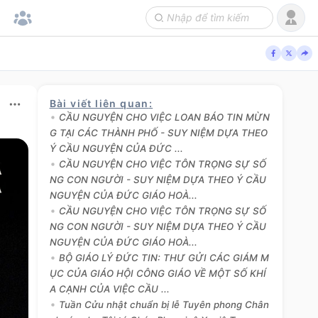
Bài viết liên quan
:
CẦU NGUYỆN CHO VIỆC LOAN BÁO TIN MỪN
G TẠI CÁC THÀNH PHỐ - SUY NIỆM DỰA THEO
Ý CẦU NGUYỆN CỦA ĐỨC ...
CẦU NGUYỆN CHO VIỆC TÔN TRỌNG SỰ SỐ
NG CON NGƯỜI - SUY NIỆM DỰA THEO Ý CẦU
NGUYỆN CỦA ĐỨC GIÁO HOÀ...
CẦU NGUYỆN CHO VIỆC TÔN TRỌNG SỰ SỐ
NG CON NGƯỜI - SUY NIỆM DỰA THEO Ý CẦU
NGUYỆN CỦA ĐỨC GIÁO HOÀ...
BỘ GIÁO LÝ ĐỨC TIN: THƯ GỬI CÁC GIÁM M
ỤC CỦA GIÁO HỘI CÔNG GIÁO VỀ MỘT SỐ KHÍ
A CẠNH CỦA VIỆC CẦU ...
Tuần Cửu nhật chuẩn bị lễ Tuyên phong Chân