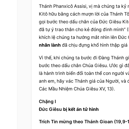
Thánh Phanxicô Assisi, vị mà chúng ta kỷ
Kitô hữu bằng cách mượn lời của Thánh Tô
gọi bước theo dấu chân của Đức Giêsu Kitô
đã tự ý trao thân cho kẻ đóng đinh mình” (L
khích lệ chúng ta hướng mắt nhìn lên Đức 
nhân lành
 đã chịu đựng khổ hình thập giá
Vì thế, khi chúng ta bước đi Đàng Thánh gi
bước theo dấu chân Chúa Giêsu. Ước gì đây
là hành trình biến đổi toàn thể con người 
anh em, hãy vác Thánh giá của Người, và đ
Các Mầu Nhiệm Chúa Giêsu XV, 13).
Chặng I
Đức Giêsu 
bị kết án tử hình
Trích Tin mừng theo Thánh Gioan (19,9-1