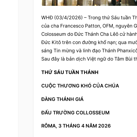
WHĐ (03/4/2026) – Trong thứ Sáu tuần Th
của cha Francesco Patton, OFM, nguyên Gi
Colosseum do Đức Thánh Cha Lêô cử hành. 
Đức Kitô trên con đường khổ nạn; qua mười
sáng Tin mừng và linh đạo Thánh Phanxicô 
Sau đây là bản dịch Việt ngữ do Tâm Bùi t
THỨ SÁU TUẦN THÁNH
CUỘC THƯƠNG KHÓ CỦA CHÚA
ĐÀNG THÁNH GIÁ
ĐẤU TRƯỜNG COLLOSSEUM
RÔMA, 3 THÁNG 4 NĂM 2026