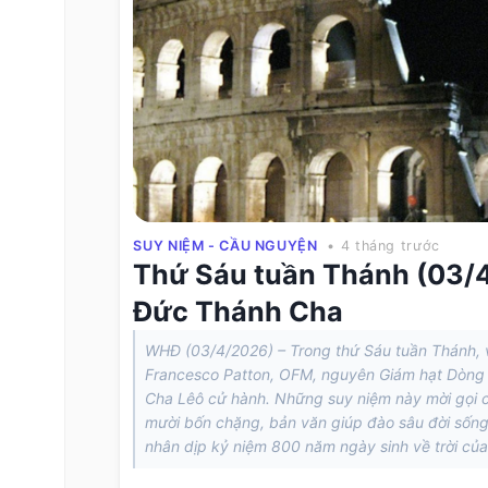
SUY NIỆM - CẦU NGUYỆN
• 4 tháng trước
Thứ Sáu tuần Thánh (03/4
Đức Thánh Cha
WHĐ (03/4/2026) – Trong thứ Sáu tuần Thánh, 
Francesco Patton, OFM, nguyên Giám hạt Dòng 
Cha Lêô cử hành. Những suy niệm này mời gọi c
mười bốn chặng, bản văn giúp đào sâu đời sống 
nhân dịp kỷ niệm 800 năm ngày sinh về trời của 