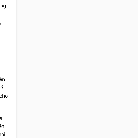
ng 
 
ền 
ể 
cho 
 
n 
ơi 