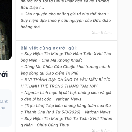
phước cho Tôi tớ Chúa Phanxicô Xaviê Trương
Bửu Diệp (...
Cầu nguyện cho những giá trị của thể thao -
Suy niệm dựa theo ý cầu nguyện của Đức Giáo
hoàng thá...
Xem thêm...
Bài viết cùng người gửi
:
Suy Niệm Tin Mừng: Thứ Năm Tuần XVIII Thư
ờng Niên - Che Mà Không Khuất
Dòng Mẹ Chúa Cứu Chuộc khai trương cửa h
với
àng đồng tại Giáo điểm Tri Phú
5 VỊ THÁNH DẠY CHÚNG TA YÊU MẾN BÍ TÍC
H THÁNH THỂ TRONG THÁNG TÁM NÀY
Nigeria: Linh mục bị sát hại, chủng sinh và giá
o dân bị bắt cóc - Vatican News
hánh
[Trực tiếp] Tiếp kiến chung hằng tuần của Đứ
qua
c Thánh Cha (thứ Tư 5/8/2026) - Vatican News
,
Suy Niệm Tin Mừng: Thứ Tư Tuần XVIII Thườn
g Niên - Chúa Cũng Thua
Xem thêm...