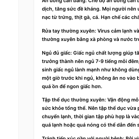
Ăn uống cân bằng: Chế độ ăn uống cân b
dịch, tăng sức đề kháng. Mọi người nên ư
nạc từ trứng, thịt gà, cá. Hạn chế các ch
Rửa tay thường xuyên: Virus cảm lạnh và 
thường xuyên bằng xà phòng và nước tron
trưởng thành
 nên ngủ 7-9 tiếng mỗi đêm,
sinh giấc ngủ lành mạnh như không dùng 
một giờ trước khi ngủ, không ăn no vào 
quá ồn để ngon giấc hơn.
Tập thể dục thường xuyên: Vận động mỗi 
sức khỏe tổng thể. Nên tập thể dục vừa ph
chuyển lạnh, thời gian tập phù hợp là vào 
quá lạnh hoặc quá nóng có thể dẫn đến s
Tránh tiếp xúc gần với người bệnh: Bởi vi