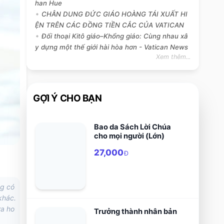
han Hue
CHÂN DUNG ĐỨC GIÁO HOÀNG TÁI XUẤT HI
ỆN TRÊN CÁC ĐỒNG TIỀN CẮC CỦA VATICAN
Đối thoại Kitô giáo–Khổng giáo: Cùng nhau xâ
y dựng một thế giới hài hòa hơn - Vatican News
Xem thêm...
GỢI Ý CHO BẠN
Bao da Sách Lời Chúa
cho mọi người (Lớn)
27,000
Đ
ng có
khác.
a ho
Trưởng thành nhân bản