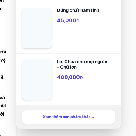
n 
 
Đúng chất nam tính
45,000
Đ
Ngủ đủ giấc: Giấc ngủ chất lượng giúp tăng cường hệ miễn dịch, chống lại nhiễm trùng tốt hơn. Người 
vệ 
Lời Chúa cho mọi người
- Chữ lớn
g 
400,000
Đ
à 
ết 
i 
Xem thêm sản phẩm khác...
. 