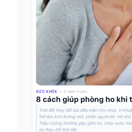
SỨC KHỎE
• 2 năm trước
8 cách giúp phòng ho khi t
Thời tiết thay đổi tạo điều kiện cho virus, vi k
thể làm khô đường mũi, khiến người lớn, trẻ n
Triệu chứng thường gặp gồm ho, chảy nước mũ
do thay đổi thời tiết.