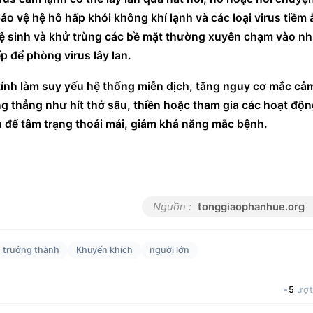
 vệ hệ hô hấp khỏi không khí lạnh và các loại virus tiềm ẩ
ệ sinh và khử trùng các bề mặt thường xuyên chạm vào nh
p để phòng virus lây lan.
ính làm suy yếu hệ thống miễn dịch, tăng nguy cơ mắc cảm
g thẳng như hít thở sâu, thiền hoặc tham gia các hoạt độn
h để tâm trạng thoải mái, giảm khả năng mắc bệnh.
Nguồn :
tonggiaophanhue.org
trưởng thành
Khuyến khích
người lớn
5
lượ