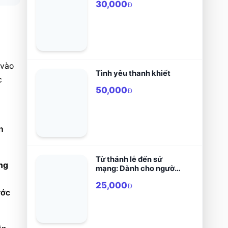
30,000
Đ
vào 
Tình yêu thanh khiết
 
50,000
Đ
 
Từ thánh lễ đến sứ
ng 
mạng: Dành cho người
lớn
 
25,000
Đ
ớc 