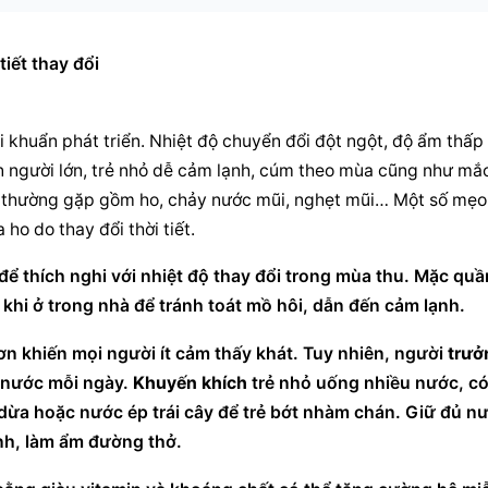
   						 						
 vi khuẩn phát triển. Nhiệt độ chuyển đổi đột ngột, độ ẩm thấp 
 người lớn, trẻ nhỏ dễ cảm lạnh, cúm theo mùa cũng như mắc
 thường gặp gồm ho, chảy nước mũi, nghẹt mũi… Một số mẹo 
o do thay đổi thời tiết.
ể thích nghi với nhiệt độ thay đổi trong mùa thu. Mặc quần
 khi ở trong nhà để tránh toát mồ hôi, dẫn đến cảm lạnh.
n khiến mọi người ít cảm thấy khát. Tuy nhiên, người 
trưở
 nước mỗi ngày. 
Khuyến khích
 trẻ nhỏ uống nhiều nước, có
ừa hoặc nước ép trái cây để trẻ bớt nhàm chán. Giữ đủ nư
nh, làm ẩm đường thở.