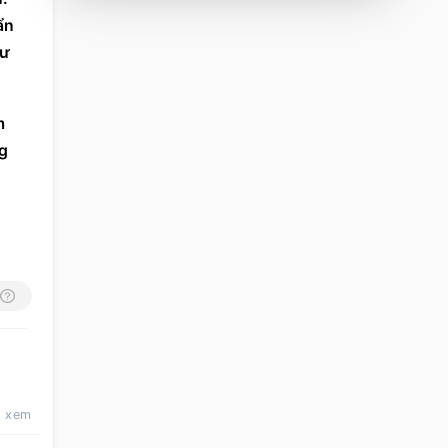
n 
ư 
 
g 
t xem