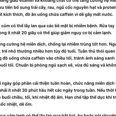
ằng giàu vitamin và khoáng chất có thể tăng cường hệ miễ
u tiên bổ sung trái cây, rau, ngũ cốc nguyên hạt và protein
ất kích thích, đồ ăn uống chứa caffein vì dễ gây mất nước.
cúm có thể lây lan qua các bề mặt bị nhiễm bệnh. Rửa tay 
g ít nhất 20 giây có thể giúp giảm nguy cơ bị cảm lạnh.
 trẻ nhỏ thường nhiều hơn tùy độ tuổi. Tuân thủ thói quen 
đồ uống chứa caffein vào chiều tối, tránh ánh sáng xanh 
buổi tối. Chuẩn bị phòng ngủ sạch sẽ, vừa đủ sáng và khôn
ngày góp phần cải thiện tuần hoàn, chức năng miễn dịch v
ải ít nhất 30 phút hầu hết các ngày trong tuần. Nếu thời ti
buổi chiều, tối, khi nhiệt độ ấm. Hạn chế tập thể dục khi trờ
ốc nhiệt, dễ ốm.
rus cảm lạnh có thể lây lan qua hắt hơi, ho hoặc nói chuyện