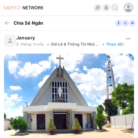
Chia Sẻ Ngắn
January
•
5 tháng trước
Giờ Lễ & Thông Tin Nhà Thờ Tổng Giáo Phận Sài Gòn
• Theo dõi