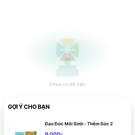
Chưa có dữ liệu
GỢI Ý CHO BẠN
Đạo Đức Môi Sinh - Thêm Sức 2
8,000
Đ