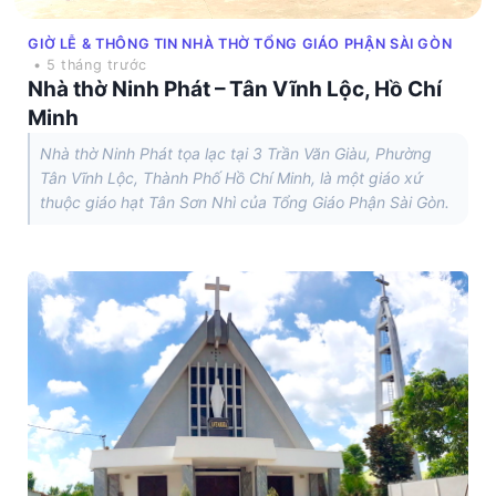
GIỜ LỄ & THÔNG TIN NHÀ THỜ TỔNG GIÁO PHẬN SÀI GÒN
• 5 tháng trước
Nhà thờ Ninh Phát – Tân Vĩnh Lộc, Hồ Chí
Minh
Nhà thờ Ninh Phát tọa lạc tại 3 Trần Văn Giàu, Phường
Tân Vĩnh Lộc, Thành Phố Hồ Chí Minh, là một giáo xứ
thuộc giáo hạt Tân Sơn Nhì của Tổng Giáo Phận Sài Gòn.