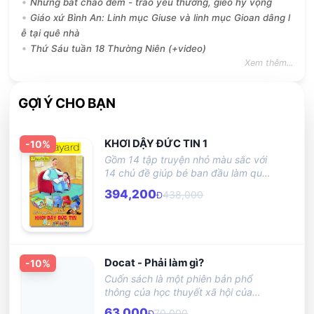
Những bát cháo đêm - trao yêu thương, gieo hy vọng
Giáo xứ Bình An: Linh mục Giuse và linh mục Gioan dâng l
ễ tại quê nhà
Thứ Sáu tuần 18 Thường Niên (+video)
Xem thêm...
GỢI Ý CHO BẠN
KHƠI DẬY ĐỨC TIN 1
-
10
%
Gồm 14 tập truyện nhỏ màu sắc với
14 chủ đề giúp bé ban đầu làm quen
với Kinh Thánh và Giáo lý
394,200
438,000
Đ
Docat - Phải làm gì?
-
10
%
Cuốn sách là một phiên bản phổ
thông của học thuyết xã hội của
Giáo hội Công giáo đã được khai
63,000
70,000
Đ