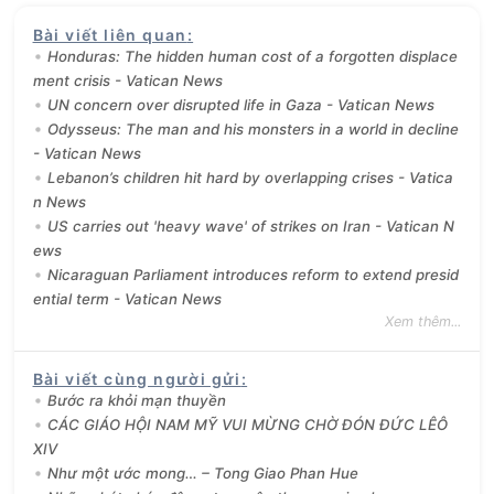
Bài viết liên quan
:
Honduras: The hidden human cost of a forgotten displace
ment crisis - Vatican News
UN concern over disrupted life in Gaza - Vatican News
Odysseus: The man and his monsters in a world in decline
- Vatican News
Lebanon’s children hit hard by overlapping crises - Vatica
n News
US carries out 'heavy wave' of strikes on Iran - Vatican N
ews
Nicaraguan Parliament introduces reform to extend presid
ential term - Vatican News
Xem thêm...
Bài viết cùng người gửi
:
Bước ra khỏi mạn thuyền
CÁC GIÁO HỘI NAM MỸ VUI MỪNG CHỜ ĐÓN ĐỨC LÊÔ
XIV
Như một ước mong… – Tong Giao Phan Hue