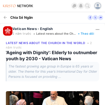
Chia Sẻ Ngắn
Vatican News - English
•
2 năm trước
Latest news about the Church in the world
• Theo dõi
LATEST NEWS ABOUT THE CHURCH IN THE WORLD
• 2
năm trước
'Ageing with Dignity': Elderly to outnumber
youth by 2030 - Vatican News
The fastest growing age group in Europe is 65 years or
older. The theme for this year’s International Day for Older
Persons is focused on providing ...