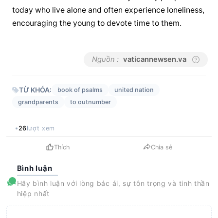
today who live alone and often experience loneliness, 
encouraging the young to devote time to them.
Nguồn :
vaticannewsen.va
TỪ KHÓA:
book of psalms
united nation
grandparents
to outnumber
26
lượt xem
Thích
Chia sẻ
Bình luận
Hãy bình luận với lòng bác ái, sự tôn trọng và tinh thần
hiệp nhất