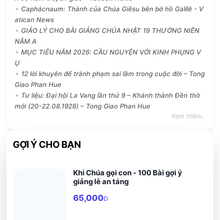
Caphácnaum: Thành của Chúa Giêsu bên bờ hồ Galilê - V
atican News
GIÁO LÝ CHO BÀI GIẢNG CHÚA NHẬT 19 THƯỜNG NIÊN
NĂM A
MỤC TIÊU NĂM 2026: CẦU NGUYỆN VỚI KINH PHỤNG V
Ụ
12 lời khuyên để tránh phạm sai lầm trong cuộc đời – Tong
Giao Phan Hue
Tư liệu: Đại hội La Vang lần thứ 9 – Khánh thành Đền thờ
mới (20-22.08.1928) – Tong Giao Phan Hue
Xem thêm...
GỢI Ý CHO BẠN
Khi Chúa gọi con - 100 Bài gợi ý
giảng lễ an táng
65,000
Đ