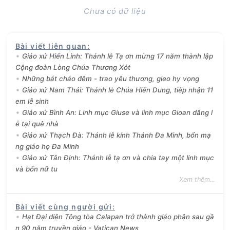
Chưa có dữ liệu
Bài viết liên quan
:
Giáo xứ Hiển Linh: Thánh lễ Tạ ơn mừng 17 năm thành lập
Cộng đoàn Lòng Chúa Thương Xót
Những bát cháo đêm - trao yêu thương, gieo hy vọng
Giáo xứ Nam Thái: Thánh lễ Chúa Hiển Dung, tiếp nhận 11
em lễ sinh
Giáo xứ Bình An: Linh mục Giuse và linh mục Gioan dâng l
ễ tại quê nhà
Giáo xứ Thạch Đà: Thánh lễ kính Thánh Đa Minh, bổn mạ
ng giáo họ Đa Minh
Giáo xứ Tân Định: Thánh lễ tạ ơn và chia tay một linh mục
và bốn nữ tu
Xem thêm...
Bài viết cùng người gửi
:
Hạt Đại diện Tông tòa Calapan trở thành giáo phận sau gầ
n 90 năm truyền giáo - Vatican News