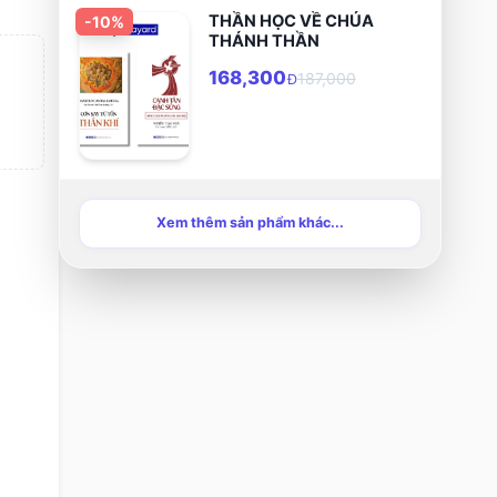
hữu".
THẦN HỌC VỀ CHÚA
-
10
%
THÁNH THẦN
168,300
187,000
Đ
Xem thêm sản phẩm khác...