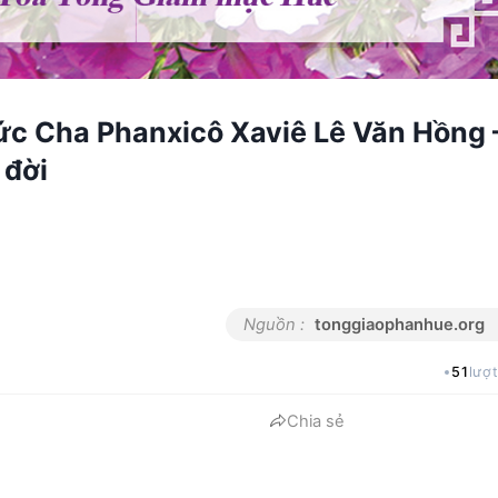
Đức Cha Phanxicô Xaviê Lê Văn Hồng 
 đời
Nguồn :
tonggiaophanhue.org
51
lượ
Chia sẻ