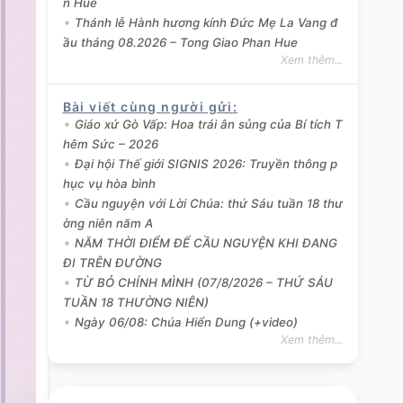
n Hue
Thánh lễ Hành hương kính Đức Mẹ La Vang đ
ầu tháng 08.2026 – Tong Giao Phan Hue
Xem thêm...
Bài viết cùng người gửi
:
Giáo xứ Gò Vấp: Hoa trái ân sủng của Bí tích T
hêm Sức – 2026
Đại hội Thế giới SIGNIS 2026: Truyền thông p
hục vụ hòa bình
Cầu nguyện với Lời Chúa: thứ Sáu tuần 18 thư
ờng niên năm A
NĂM THỜI ĐIỂM ĐỂ CẦU NGUYỆN KHI ĐANG
ĐI TRÊN ĐƯỜNG
TỪ BỎ CHÍNH MÌNH (07/8/2026 – THỨ SÁU
TUẦN 18 THƯỜNG NIÊN)
Ngày 06/08: Chúa Hiển Dung (+video)
Xem thêm...