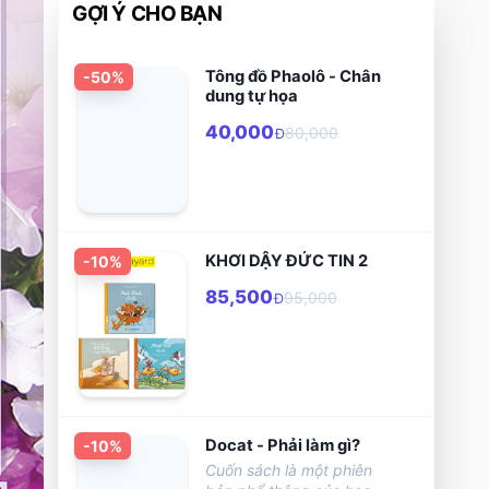
GỢI Ý CHO BẠN
Tông đồ Phaolô - Chân
-
50
%
dung tự họa
40,000
80,000
Đ
KHƠI DẬY ĐỨC TIN 2
-
10
%
85,500
95,000
Đ
Docat - Phải làm gì?
-
10
%
Cuốn sách là một phiên