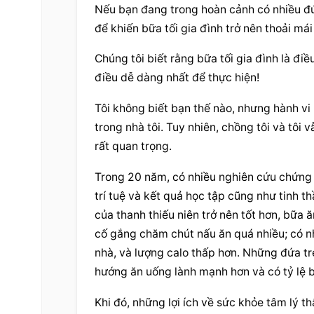
Nếu bạn đang trong hoàn cảnh có nhiều đứa
để khiến bữa tối gia đình trở nên thoải mái
Chúng tôi biết rằng bữa tối gia đình là điề
điều dễ dàng nhất để thực hiện!
Tôi không biết bạn thế nào, nhưng hành vi 
trong nhà tôi. Tuy nhiên, chồng tôi và tôi v
rất quan trọng.
Trong 20 năm, có nhiều nghiên cứu chứng mi
trí tuệ và kết quả học tập cũng như tinh 
của thanh thiếu niên trở nên tốt hơn, bữa 
cố gắng chăm chút nấu ăn quá nhiều; có nhi
nhà, và lượng calo thấp hơn. Những đứa trẻ 
hướng ăn uống lành mạnh hơn và có tỷ lệ b
Khi đó, những lợi ích về sức khỏe tâm lý th