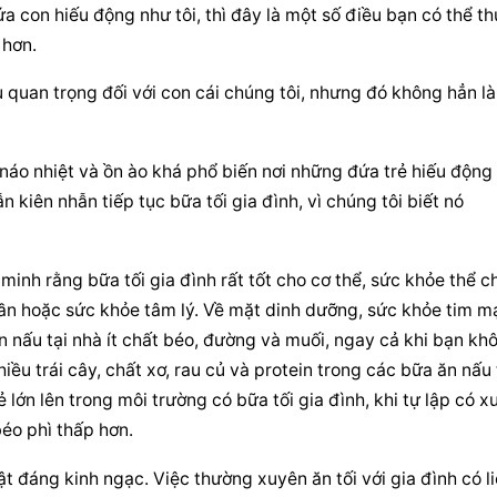
 con hiếu động như tôi, thì đây là một số điều bạn có thể thử
 hơn.
u quan trọng đối với con cái chúng tôi, nhưng đó không hẳn là 
náo nhiệt và ồn ào khá phổ biến nơi những đứa trẻ hiếu động 
ẫn kiên nhẫn tiếp tục bữa tối gia đình, vì chúng tôi biết nó 
nh rằng bữa tối gia đình rất tốt cho cơ thể, sức khỏe thể chấ
thần hoặc sức khỏe tâm lý. Về mặt dinh dưỡng, sức khỏe tim m
ăn nấu tại nhà ít chất béo, đường và muối, ngay cả khi bạn khô
ều trái cây, chất xơ, rau củ và protein trong các bữa ăn nấu t
lớn lên trong môi trường có bữa tối gia đình, khi tự lập có xu
éo phì thấp hơn.
ật đáng kinh ngạc. Việc thường xuyên ăn tối với gia đình có li