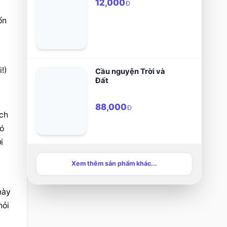
truyền hình, máy nghe
12,000
Đ
nhạc, Ipod...
n 
!)
Cầu nguyện Trời và
Đất
88,000
Đ
ch 
ó 
 
Xem thêm sản phẩm khác...
ày 
ỏi 