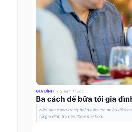
GIA ĐÌNH
• 2 năm trước
Ba cách để bữa tối gia đìn
Nếu bạn đang trong hoàn cảnh có nhiều đứa con 
tối gia đình trở nên thoải mái hơn.