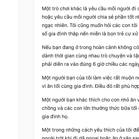
Một trò chơi khác là yêu cầu mỗi người đi 
hoặc yêu cầu mỗi người chia sẻ phần tốt nh
ngạc nhiên. Tôi cũng muốn hỏi các con tôi
số gia đình thắp nến miễn là bọn trẻ cư xử 
Nếu bạn đang ở trong hoàn cảnh không có bữ
dành thời gian cùng nhau trò chuyện và tậ
phải diễn ra vào đúng 6 giờ chiều các ngày
Một người bạn của tôi làm việc rất muộn 
vì ăn tối cùng gia đình. Điều đó rất phù hợp
Một người bạn khác thích cho con nhỏ ăn v
chồng và các con lớn thưởng thức bữa tối g
gia đình họ.
Một trong những cách yêu thích của tôi để t
ngoài trời khi đi dã ngoại hoặc ăn ở sân sa