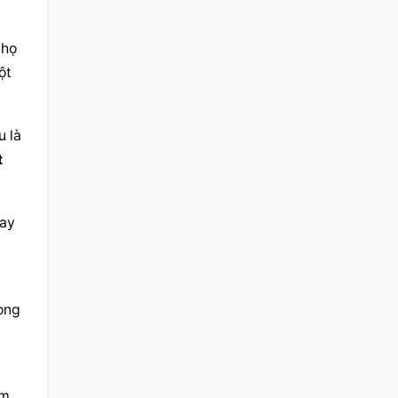
họ 
t 
 là 
t
ay 
ong 
m 