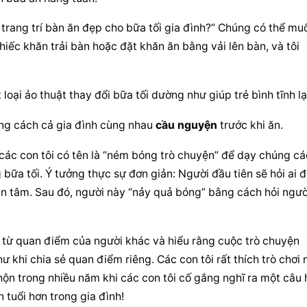
trang trí bàn ăn đẹp cho bữa tối gia đình?” Chúng có thể muố
ếc khăn trải bàn hoặc đặt khăn ăn bằng vải lên bàn, và tôi 
oại ảo thuật thay đổi bữa tối dường như giúp trẻ bình tĩnh lại
bằng cách cả gia đình cùng nhau 
cầu nguyện
 trước khi ăn.
 các con tôi có tên là “ném bóng trò chuyện” để dạy chúng cá
bữa tối. Ý tưởng thực sự đơn giản: Người đầu tiên sẽ hỏi ai đ
n tâm. Sau đó, người này “nảy quả bóng” bằng cách hỏi người
 từ quan điểm của người khác và hiểu rằng cuộc trò chuyện 
 khi chia sẻ quan điểm riêng. Các con tôi rất thích trò chơi n
ộn trong nhiều năm khi các con tôi cố gắng nghĩ ra một câu h
 tuổi hơn trong gia đình!