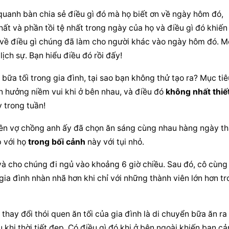
quanh bàn chia sẻ điều gì đó mà họ biết ơn về ngày hôm đó, 
ất và phần tồi tệ nhất trong ngày của họ và điều gì đó khiến 
 về điều gì chúng đã làm cho người khác vào ngày hôm đó. Mộ
lịch sự. Bạn hiểu điều đó rồi đấy!
a tối trong gia đình, tại sao bạn không thử tạo ra? Mục tiêu
n hưởng niềm vui khi ở bên nhau, và điều đó 
không nhất thiế
 trong tuần!
nên vợ chồng anh ấy đã chọn ăn sáng cùng nhau hàng ngày th
 với họ 
trong bối cảnh
 này với tụi nhỏ.
à cho chúng đi ngủ vào khoảng 6 giờ chiều. Sau đó, cô cùng 
ia đình nhàn nhã hơn khi chỉ với những thành viên lớn hơn tr
hay đổi thói quen ăn tối của gia đình là di chuyển bữa ăn ra 
u khi thời tiết đẹp. Có điều gì đó khi ở bên ngoài khiến bạn cả