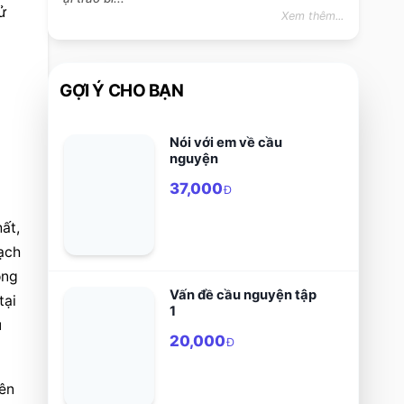
 
Xem thêm...
GỢI Ý CHO BẠN
Nói với em về cầu
nguyện
37,000
Đ
t, 
ạch 
ng 
Vấn đề cầu nguyện tập
ại 
1
 
20,000
Đ
ên 