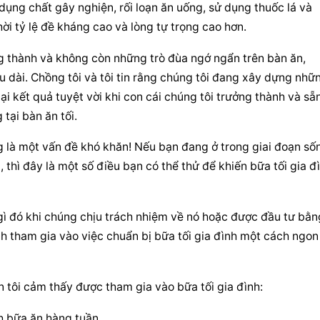
 dụng chất gây nghiện, rối loạn ăn uống, sử dụng thuốc lá và 
hời tỷ lệ đề kháng cao và lòng tự trọng cao hơn.
ởng thành và không còn những trò đùa ngớ ngẩn trên bàn ăn, 
u dài. Chồng tôi và tôi tin rằng chúng tôi đang xây dựng nhữn
ại kết quả tuyệt vời khi con cái chúng tôi trưởng thành và sẵn
tại bàn ăn tối.
g là một vấn đề khó khăn! Nếu bạn đang ở trong giai đoạn sốn
, thì đây là một số điều bạn có thể thử để khiến bữa tối gia đì
ì đó khi chúng chịu trách nhiệm về nó hoặc được đầu tư bằng
h tham gia vào việc chuẩn bị bữa tối gia đình một cách ngon 
n tôi cảm thấy được tham gia vào bữa tối gia đình:
ch bữa ăn hàng tuần.