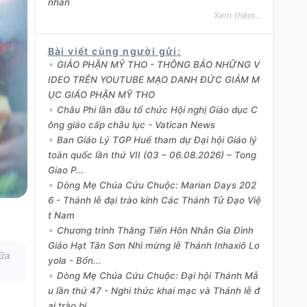
nhân
Xem thêm...
Bài viết cùng người gửi
:
GIÁO PHẬN MỸ THO - THÔNG BÁO NHỮNG V
IDEO TRÊN YOUTUBE MẠO DANH ĐỨC GIÁM M
ỤC GIÁO PHẬN MỸ THO
Châu Phi lần đầu tổ chức Hội nghị Giáo dục C
ông giáo cấp châu lục - Vatican News
Ban Giáo Lý TGP Huế tham dự Đại hội Giáo lý
toàn quốc lần thứ VII (03 – 06.08.2026) – Tong
Giao P...
Dòng Mẹ Chúa Cứu Chuộc: Marian Days 202
6 - Thánh lễ đại trào kính Các Thánh Tử Đạo Việ
t Nam
Chương trình Thăng Tiến Hôn Nhân Gia Đình
Giáo Hạt Tân Sơn Nhì mừng lễ Thánh Inhaxiô Lo
bữa
yola - Bổn...
Dòng Mẹ Chúa Cứu Chuộc: Đại hội Thánh Mẫ
u lần thứ 47 - Nghi thức khai mạc và Thánh lễ đ
ại trào bi...