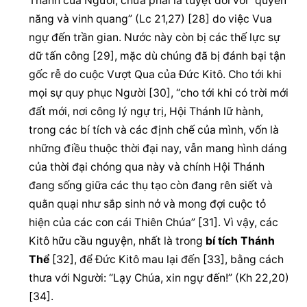
Thánh của Người, chưa phải là tuyệt đối với “quyền 
năng và vinh quang” (Lc 21,27) [28] do việc Vua 
ngự đến trần gian. Nước này còn bị các thế lực sự 
dữ tấn công [29], mặc dù chúng đã bị đánh bại tận 
gốc rễ do cuộc Vượt Qua của Đức Kitô. Cho tới khi 
mọi sự quy phục Người [30], “cho tới khi có trời mới 
đất mới, nơi công lý ngự trị, Hội Thánh lữ hành, 
trong các bí tích và các định chế của mình, vốn là 
những điều thuộc thời đại nay, vẫn mang hình dáng 
của thời đại chóng qua này và chính Hội Thánh 
đang sống giữa các thụ tạo còn đang rên siết và 
quằn quại như sắp sinh nở và mong đợi cuộc tỏ 
hiện của các con cái Thiên Chúa” [31]. Vì vậy, các 
Kitô hữu cầu nguyện, nhất là trong 
bí tích Thánh 
Thể
 [32], để Đức Kitô mau lại đến [33], bằng cách 
thưa với Người: “Lạy Chúa, xin ngự đến!” (Kh 22,20) 
[34].