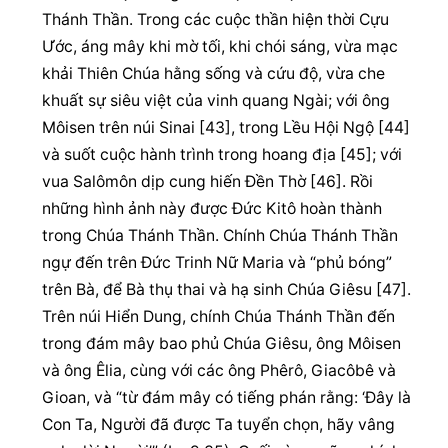
Thánh Thần. Trong các cuộc thần hiện thời Cựu 
Ước, áng mây khi mờ tối, khi chói sáng, vừa mạc 
khải Thiên Chúa hằng sống và cứu độ, vừa che 
khuất sự siêu việt của vinh quang Ngài; với ông 
Môisen trên núi Sinai [43], trong Lều Hội Ngộ [44] 
và suốt cuộc hành trình trong hoang địa [45]; với 
vua Salômôn dịp cung hiến Đền Thờ [46]. Rồi 
những hình ảnh này được Đức Kitô hoàn thành 
trong Chúa Thánh Thần. Chính Chúa Thánh Thần 
ngự đến trên Đức Trinh Nữ Maria và “phủ bóng” 
trên Bà, để Bà thụ thai và hạ sinh Chúa Giêsu [47]. 
Trên núi Hiển Dung, chính Chúa Thánh Thần đến 
trong đám mây bao phủ Chúa Giêsu, ông Môisen 
và ông Êlia, cùng với các ông Phêrô, Giacôbê và 
Gioan, và “từ đám mây có tiếng phán rằng: ‘Đây là 
Con Ta, Người đã được Ta tuyển chọn, hãy vâng 