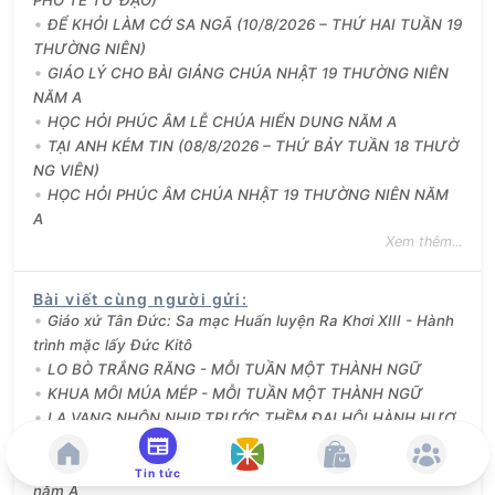
ĐỂ KHỎI LÀM CỚ SA NGÃ (10/8/2026 – THỨ HAI TUẦN 19
THƯỜNG NIÊN)
GIÁO LÝ CHO BÀI GIẢNG CHÚA NHẬT 19 THƯỜNG NIÊN
NĂM A
HỌC HỎI PHÚC ÂM LỄ CHÚA HIỂN DUNG NĂM A
TẠI ANH KÉM TIN (08/8/2026 – THỨ BẢY TUẦN 18 THƯỜ
NG VIÊN)
HỌC HỎI PHÚC ÂM CHÚA NHẬT 19 THƯỜNG NIÊN NĂM
A
Xem thêm...
Bài viết cùng người gửi
:
Giáo xứ Tân Đức: Sa mạc Huấn luyện Ra Khơi XIII - Hành
trình mặc lấy Đức Kitô
LO BÒ TRẮNG RĂNG - MỖI TUẦN MỘT THÀNH NGỮ
KHUA MÔI MÚA MÉP - MỖI TUẦN MỘT THÀNH NGỮ
LA VANG NHỘN NHỊP TRƯỚC THỀM ĐẠI HỘI HÀNH HƯƠ
NG ĐỨC MẸ LA VANG LẦN THỨ 32
Cầu nguyện với Lời Chúa: Chúa Nhật tuần 19 thường niên
Tin tức
năm A