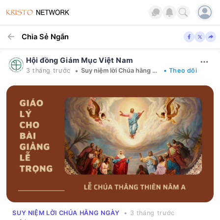
Chia Sẻ Ngắn
Hội đồng Giám Mục Việt Nam
•
3 tháng trước
Suy niệm lời Chúa hằng ngày
• Theo dõi
SUY NIỆM LỜI CHÚA HẰNG NGÀY
• 3 tháng trước