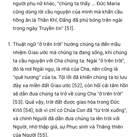
người phụ nữ khác, “chúng ta thấy … Đức Maria 
cũng dùng lời 
cầu nguyện
 của mình mà khẩn cầu 
hồng ân là Thần Khí, Đấng đã phủ bóng trên ngài 
trong ngày Truyền tin” [51].
Thuật ngữ “ở trên trời” hướng chúng ta đến mầu 
nhiệm Giao ước mà chúng ta đang sống, khi chúng 
ta 
cầu nguyện
 với Cha chúng ta. Ngài “ở trên trời”, 
đó là nơi Ngài ngự, là nhà của Cha, nên cũng là 
“quê hương” của ta. Tội lỗi đã khiến chúng ta bị lưu 
đày xa miền đất Giao ước [52], còn hối cải tâm hồn 
sẽ dẫn đưa chúng ta trở về cùng Cha “ở trên trời” 
[53]. Quả vậy, trời đất được giao hòa trong Đức 
Kitô [54], bởi vì chỉ có Chúa Con đã “từ trời xuống”, 
và chính Người đã dẫn đưa chúng ta lên trời với 
Người, nhờ thập giá, sự Phục sinh và Thăng thiên 
của Người [55].