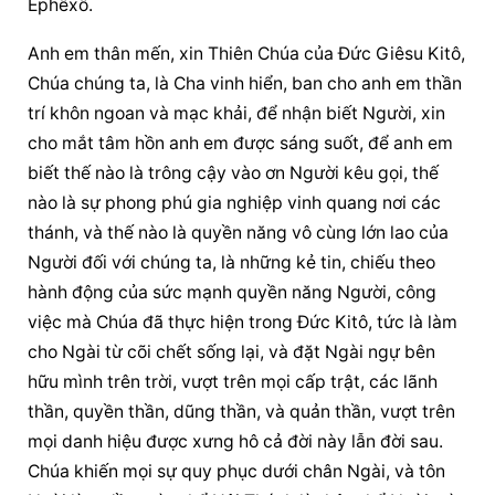
Êphêxô.
Anh em thân mến, xin Thiên Chúa của Ðức Giêsu Kitô, 
Chúa chúng ta, là Cha vinh hiển, ban cho anh em thần 
trí khôn ngoan và mạc khải, để nhận biết Người, xin 
cho mắt tâm hồn anh em được sáng suốt, để anh em 
biết thế nào là trông cậy vào ơn Người kêu gọi, thế 
nào là sự phong phú gia nghiệp vinh quang nơi các 
thánh, và thế nào là quyền năng vô cùng lớn lao của 
Người đối với chúng ta, là những kẻ tin, chiếu theo 
hành động của sức mạnh quyền năng Người, công 
việc mà Chúa đã thực hiện trong Ðức Kitô, tức là làm 
cho Ngài từ cõi chết sống lại, và đặt Ngài ngự bên 
hữu mình trên trời, vượt trên mọi cấp trật, các lãnh 
thần, quyền thần, dũng thần, và quản thần, vượt trên 
mọi danh hiệu được xưng hô cả đời này lẫn đời sau. 
Chúa khiến mọi sự quy phục dưới chân Ngài, và tôn 