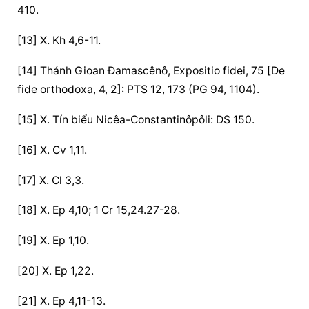
410.
[13] X. Kh 4,6-11.
[14] Thánh Gioan Đamascênô, Expositio fidei, 75 [De 
fide orthodoxa, 4, 2]: PTS 12, 173 (PG 94, 1104).
[15] X. Tín biểu Nicêa-Constantinôpôli: DS 150.
[16] X. Cv 1,11.
[17] X. Cl 3,3.
[18] X. Ep 4,10; 1 Cr 15,24.27-28.
[19] X. Ep 1,10.
[20] X. Ep 1,22.
[21] X. Ep 4,11-13.