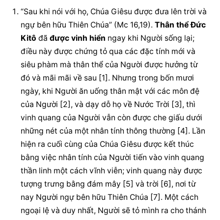
“Sau khi nói với họ, Chúa Giêsu được đưa lên trời và 
ngự bên hữu Thiên Chúa” (Mc 16,19). 
Thân thể Đức 
Kitô
 đã 
được vinh hiển
 ngay khi Người sống lại; 
điều này được chứng tỏ qua các đặc tính mới và 
siêu phàm mà thân thể của Người được hưởng từ 
đó và mãi mãi về sau [1]. Nhưng trong bốn mươi 
ngày, khi Người ăn uống thân mật với các môn đệ 
của Người [2], và dạy dỗ họ về Nước Trời [3], thì 
vinh quang của Người vẫn còn được che giấu dưới 
những nét của một nhân tính thông thường [4]. Lần 
hiện ra cuối cùng của Chúa Giêsu được kết thúc 
bằng việc nhân tính của Người tiến vào vinh quang 
thần linh một cách vĩnh viễn; vinh quang này được 
tượng trưng bằng đám mây [5] và trời [6], nơi từ 
nay Người ngự bên hữu Thiên Chúa [7]. Một cách 
ngoại lệ và duy nhất, Người sẽ tỏ mình ra cho thánh 