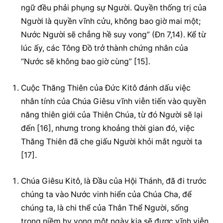
ngữ đều phải phụng sự Người. Quyền thống trị của 
Người là quyền vĩnh cửu, không bao giờ mai một; 
Nước Người sẽ chẳng hề suy vong” (Đn 7,14). Kể từ 
lúc ấy, các Tông Đồ trở thành chứng nhân của 
“Nước sẽ không bao giờ cùng” [15].
Cuộc Thăng Thiên của Đức Kitô đánh dấu việc 
nhân tính của Chúa Giêsu vĩnh viễn tiến vào quyền 
năng thiên giới của Thiên Chúa, từ đó Người sẽ lại 
đến [16], nhưng trong khoảng thời gian đó, việc 
Thăng Thiên đã che giấu Người khỏi mắt người ta 
[17].
Chúa Giêsu Kitô, là Đầu của Hội Thánh, đã đi trước 
chúng ta vào Nước vinh hiển của Chúa Cha, để 
chúng ta, là chi thể của Thân Thể Người, sống 
trong niềm hy vọng một ngày kia sẽ được vĩnh viễn 