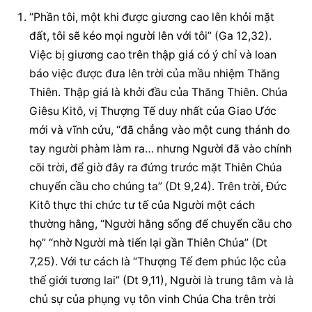
“Phần tôi, một khi được giương cao lên khỏi mặt 
đất, tôi sẽ kéo mọi người lên với tôi” (Ga 12,32). 
Việc bị giương cao trên thập giá có ý chỉ và loan 
báo việc được đưa lên trời của mầu nhiệm Thăng 
Thiên. Thập giá là khởi đầu của Thăng Thiên. Chúa 
Giêsu Kitô, vị Thượng Tế duy nhất của Giao Ước 
mới và vĩnh cửu, “đã chẳng vào một cung thánh do 
tay người phàm làm ra… nhưng Người đã vào chính 
cõi trời, để giờ đây ra đứng trước mặt Thiên Chúa 
chuyển cầu cho chúng ta” (Dt 9,24). Trên trời, Đức 
Kitô thực thi chức tư tế của Người một cách 
thường hằng, “Người hằng sống để chuyển cầu cho 
họ” “nhờ Người mà tiến lại gần Thiên Chúa” (Dt 
7,25). Với tư cách là “Thượng Tế đem phúc lộc của 
thế giới tương lai” (Dt 9,11), Người là trung tâm và là 
chủ sự của phụng vụ tôn vinh Chúa Cha trên trời 