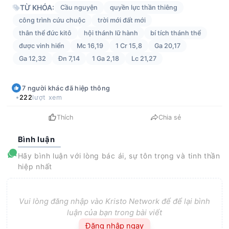
TỪ KHÓA:
Cầu nguyện
quyền lực thần thiêng
công trình cứu chuộc
trời mới đất mới
thân thể đức kitô
hội thánh lữ hành
bí tích thánh thể
được vinh hiển
Mc 16,19
1 Cr 15,8
Ga 20,17
Ga 12,32
Đn 7,14
1 Ga 2,18
Lc 21,27
7
người khác
đã hiệp thông
222
lượt xem
Thích
Chia sẻ
Bình luận
Hãy bình luận với lòng bác ái, sự tôn trọng và tinh thần
hiệp nhất
Vui lòng đăng nhập vào Kristo Network để để lại bình
luận của bạn trong bài viết
Đăng nhập ngay