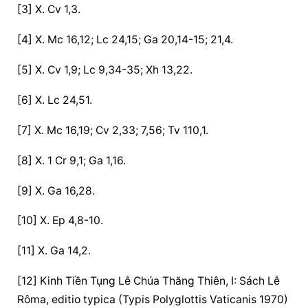
[3] X. Cv 1,3.
[4] X. Mc 16,12; Lc 24,15; Ga 20,14-15; 21,4.
[5] X. Cv 1,9; Lc 9,34-35; Xh 13,22.
[6] X. Lc 24,51.
[7] X. Mc 16,19; Cv 2,33; 7,56; Tv 110,1.
[8] X. 1 Cr 9,1; Ga 1,16.
[9] X. Ga 16,28.
[10] X. Ep 4,8-10.
[11] X. Ga 14,2.
[12] Kinh Tiền Tụng Lễ Chúa Thăng Thiên, I: Sách Lễ 
Rôma, editio typica (Typis Polyglottis Vaticanis 1970) 