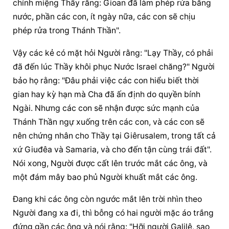
chính miệng Thầy rằng: Gioan đã làm phép rửa bằng 
nước, phần các con, ít ngày nữa, các con sẽ chịu 
phép rửa trong Thánh Thần".
Vậy các kẻ có mặt hỏi Người rằng: "Lạy Thầy, có phải 
đã đến lúc Thầy khôi phục Nước Israel chăng?" Người 
bảo họ rằng: "Ðâu phải việc các con hiểu biết thời 
gian hay kỳ hạn mà Cha đã ấn định do quyền bính 
Ngài. Nhưng các con sẽ nhận được sức mạnh của 
Thánh Thần ngự xuống trên các con, và các con sẽ 
nên chứng nhân cho Thầy tại Giêrusalem, trong tất cả 
xứ Giuđêa và Samaria, và cho đến tận cùng trái đất". 
Nói xong, Người được cất lên trước mắt các ông, và 
một đám mây bao phủ Người khuất mắt các ông.
Ðang khi các ông còn ngước mắt lên trời nhìn theo 
Người đang xa đi, thì bỗng có hai người mặc áo trắng 
đứng gần các ông và nói rằng: "Hỡi người Galilê, sao 