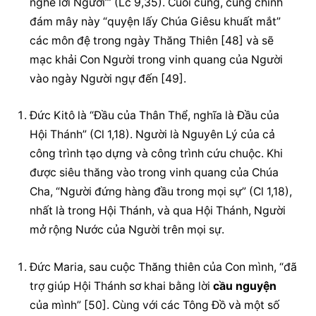
nghe lời Người’” (Lc 9,35). Cuối cùng, cũng chính 
đám mây này “quyện lấy Chúa Giêsu khuất mắt” 
các môn đệ trong ngày Thăng Thiên [48] và sẽ 
mạc khải Con Người trong vinh quang của Người 
vào ngày Người ngự đến [49].
Đức Kitô là “Đầu của Thân Thể, nghĩa là Đầu của 
Hội Thánh” (Cl 1,18). Người là Nguyên Lý của cả 
công trình tạo dựng và công trình cứu chuộc. Khi 
được siêu thăng vào trong vinh quang của Chúa 
Cha, “Người đứng hàng đầu trong mọi sự” (Cl 1,18), 
nhất là trong Hội Thánh, và qua Hội Thánh, Người 
mở rộng Nước của Người trên mọi sự.
Đức Maria, sau cuộc Thăng thiên của Con mình, “đã 
trợ giúp Hội Thánh sơ khai bằng lời 
cầu nguyện
của mình” [50]. Cùng với các Tông Đồ và một số 