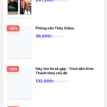
268,000
Đ
Phỏng vấn Thầy Giêsu
-
40
%
36,000
60,000
Đ
Hãy tìm thì sẽ gặp - Trích dẫn Kinh
-
10
%
Thánh theo chủ đề
132,000
147,000
Đ