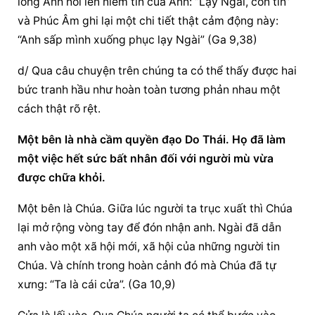
lòng Anh nói lên niềm tin của Anh: “Lạy Ngài, con tin” 
và Phúc Âm ghi lại một chi tiết thật cảm động này: 
“Anh sấp mình xuống phục lạy Ngài” (Ga 9,38)
d/ Qua câu chuyện trên chúng ta có thể thấy được hai 
bức tranh hầu như hoàn toàn tương phản nhau một 
cách thật rõ rệt.
Một bên là nhà cầm quyền đạo Do Thái. Họ đã làm 
một việc hết sức bất nhân đối với người mù vừa 
được chữa khỏi.
Một bên là Chúa. Giữa lúc người ta trục xuất thì Chúa 
lại mở rộng vòng tay để đón nhận anh. Ngài đã dẫn 
anh vào một xã hội mới, xã hội của những người tin 
Chúa. Và chính trong hoàn cảnh đó mà Chúa đã tự 
xưng: “Ta là cái cửa”. (Ga 10,9)