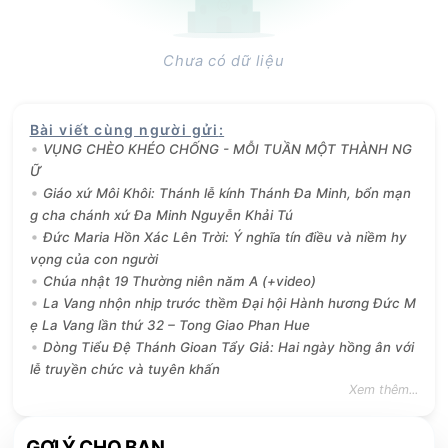
Chưa có dữ liệu
Bài viết cùng người gửi
:
VỤNG CHÈO KHÉO CHỐNG - MỖI TUẦN MỘT THÀNH NG
Ữ
Giáo xứ Môi Khôi: Thánh lễ kính Thánh Đa Minh, bổn mạn
g cha chánh xứ Đa Minh Nguyễn Khải Tú
Đức Maria Hồn Xác Lên Trời: Ý nghĩa tín điều và niềm hy
vọng của con người
Chúa nhật 19 Thường niên năm A (+video)
La Vang nhộn nhịp trước thềm Đại hội Hành hương Đức M
ẹ La Vang lần thứ 32 – Tong Giao Phan Hue
Dòng Tiểu Đệ Thánh Gioan Tẩy Giả: Hai ngày hồng ân với
lễ truyền chức và tuyên khấn
Xem thêm...
GỢI Ý CHO BẠN