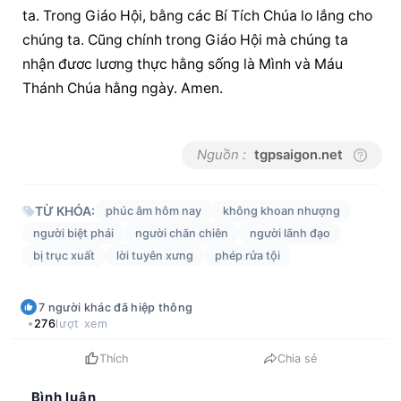
ta. Trong Giáo Hội, bằng các Bí Tích Chúa lo lắng cho 
chúng ta. Cũng chính trong Giáo Hội mà chúng ta 
nhận đươc lương thực hằng sống là Mình và Máu 
Thánh Chúa hằng ngày. Amen.
Nguồn :
tgpsaigon.net
TỪ KHÓA:
phúc âm hôm nay
không khoan nhượng
người biệt phái
người chăn chiên
người lãnh đạo
bị trục xuất
lời tuyên xưng
phép rửa tội
7
người khác
đã hiệp thông
276
lượt xem
Thích
Chia sẻ
Bình luận