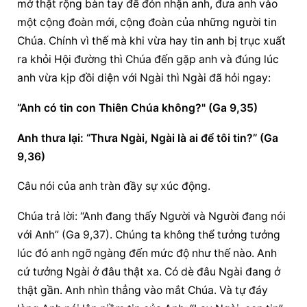
mở thật rộng bàn tay để đón nhận anh, đưa anh vào 
một cộng đoàn mới, cộng đoàn của những người tin 
Chúa. Chính vì thế mà khi vừa hay tin anh 
bị trục xuất
ra khỏi Hội đường thì Chúa đến gặp anh và đúng lúc 
anh vừa kịp đồi diện với Ngài thì Ngài đã hỏi ngay:
“Anh có tin con Thiên Chúa không?" (Ga 9,35)
Anh thưa lại: “Thưa Ngài, Ngài là ai để tôi tin?” (Ga 
9,36)
Câu nói của anh tràn đầy sự xúc động.
Chúa trả lời: “Anh đang thấy Người và Người đang nói 
với Anh” (Ga 9,37). Chúng ta không thể tưởng tưởng 
lúc đó anh ngỡ ngàng đến mức độ như thế nào. Anh 
cứ tưởng Ngài ở đâu thật xa. Có dè đâu Ngài đang ở 
thật gần. Anh nhìn thẳng vào mắt Chúa. Và tự đáy 