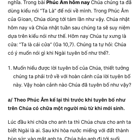
nghĩa. Trong bài 
Phúc Âm hôm nay
 Chúa chúng ta đã 
dùng kiểu nói “Ta Là” để nói về mình. Trong Phúc Âm 
của Gioan, Chúa dùng tới tám lần như vậy. Chúa nhật 
hôm nay và Chúa nhật tuần sau chúng ta sẽ suy niệm 
dựa trên kiểu nói như thế. Hôm nay Chúa tự xưng là 
cửa: “Ta là cái cửa” (Ga 10,7). Chúng ta tự hỏi: Chúa 
có ý muốn nói gì khi Ngài tuyên bố như thế?.
Muốn hiểu được lời tuyên bố của Chúa, thiết tưởng 
chúng ta phải trở về với hoàn cảnh của lời tuyên bố 
này. Vậy hoàn cảnh nào Chúa đã tuyên bố như vậy?
a/ Theo Phúc Âm kể lại thì trước khi tuyên bố như 
trên Chúa có chữa một người mù từ khi mới sinh.
Lúc đầu khi chữa cho anh ta thì Chúa chưa cho anh ta 
biết Ngài là ai. Sau khi hòa nước miếng với đất thành 
bùn sức vào mắt anh ta, Chúa bảo anh đi tới suối 