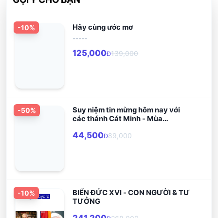
Hãy cùng ước mơ
-
10
%
-----
125,000
139,000
Đ
Suy niệm tin mừng hôm nay với
-
50
%
các thánh Cát Minh - Mùa
Thường Niên
44,500
89,000
Đ
BIỂN ĐỨC XVI - CON NGƯỜI & TƯ
-
10
%
TƯỞNG
241,200