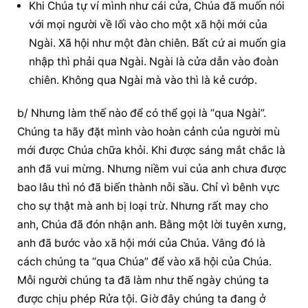
Khi Chúa tự ví mình như cái cửa, Chúa đã muốn nói 
với mọi người về lối vào cho một xã hội mới của 
Ngài. Xã hội như một đàn chiên. Bất cứ ai muốn gia 
nhập thì phải qua Ngài. Ngài là cửa dẫn vào đoàn 
chiên. Không qua Ngài mà vào thì là kẻ cướp.
b/ Nhưng làm thế nào để có thể gọi là “qua Ngài”. 
Chúng ta hãy đặt mình vào hoàn cảnh của người mù 
mới được Chúa chữa khỏi. Khi được sáng mắt chắc là 
anh đã vui mừng. Nhưng niềm vui của anh chưa được 
bao lâu thì nó đã biến thành nỗi sầu. Chỉ vì bênh vực 
cho sự thật mà anh bị loại trừ. Nhưng rất may cho 
anh, Chúa đã đón nhận anh. Bằng một lời tuyên xưng, 
anh đã bước vào xã hội mới của Chúa. Vâng đó là 
cách chúng ta “qua Chúa” để vào xã hội của Chúa. 
Mỗi người chúng ta đã làm như thế ngày chúng ta 
được chịu phép Rửa tội. Giờ đây chúng ta đang ở 