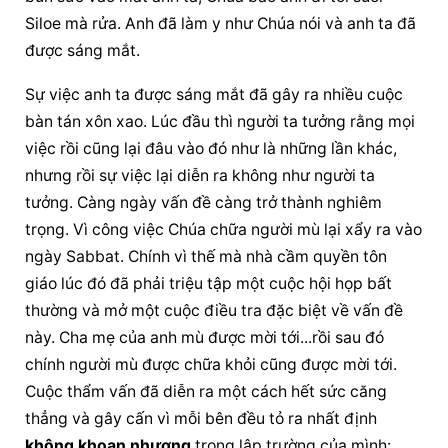
Siloe mà rửa. Anh đã làm y như Chúa nói và anh ta đã 
được sáng mắt.
Sự việc anh ta được sáng mắt đã gây ra nhiều cuộc 
bàn tán xôn xao. Lúc đầu thì người ta tưởng rằng mọi 
việc rồi cũng lại đâu vào đó như là những lần khác, 
nhưng rồi sự việc lại diễn ra không như người ta 
tưởng. Càng ngày vấn đề càng trở thành nghiêm 
trọng. Vì công việc Chúa chữa người mù lại xẩy ra vào 
ngày Sabbat. Chính vì thế mà nhà cầm quyền tôn 
giáo lúc đó đã phải triệu tập một cuộc hội họp bất 
thường và mở một cuộc điều tra đặc biệt về vấn đề 
này. Cha mẹ của anh mù được mời tới...rồi sau đó 
chính người mù được chữa khỏi cũng được mời tới. 
Cuộc thẩm vấn đã diễn ra một cách hết sức căng 
thẳng và gây cấn vì mỗi bên đều tỏ ra nhất định 
không khoan nhượng
 trong lập trường của mình: