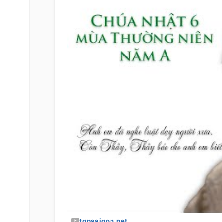
tgpsaigon.net