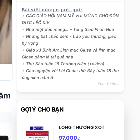
Bài viết cùng người gửi
:
CÁC GIÁO HỘI NAM MỸ VUI MỪNG CHỜ ĐÓN
ĐỨC LÊÔ XIV
Như một ước mong… – Tong Giao Phan Hue
Những bát cháo đêm - trao yêu thương, gieo
hy vọng
Giáo xứ Bình An: Linh mục Giuse và linh mục
Gioan dâng lễ tại quê nhà
Thứ Sáu tuần 18 Thường Niên (+video)
Cầu nguyện với Lời Chúa: thứ Bảy tuần 18 thư
ờng niên năm A
Xem thêm...
năm
GỢI Ý CHO BẠN
LÒNG THƯƠNG XÓT
97,000
Đ