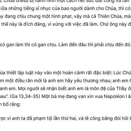
úc Chúa Giêsu bị hành hình một cách hết sức bất công và tàn 
Giữa những tiếng sỉ nhục của bao người dành cho Chúa, thì có 
 “Mày đang chịu chung một hình phạt, vậy mà cả Thiên Chúa, mà
thế này là đích đáng, vì xứng với việc đã làm. Chứ ông này đ
có gan làm thì có gan chịu. Làm đến đâu thì phải chịu đến đó
úa thiết lập luật này vào một hoàn cảnh rất đặc biệt: Lúc Chú
em một điều răn mới là anh em hãy yêu thương nhau; anh em h
nh em. Mọi người sẽ nhận biết anh em là môn đệ của Thầy ở 
au”. (Ga 13,34-35) Một bà mẹ đang van xin vua Napoléon I â
n bố rằng:
ợc vì anh ta đã phạm tội lần thứ hai, và lẽ công bằng đòi hỏi t