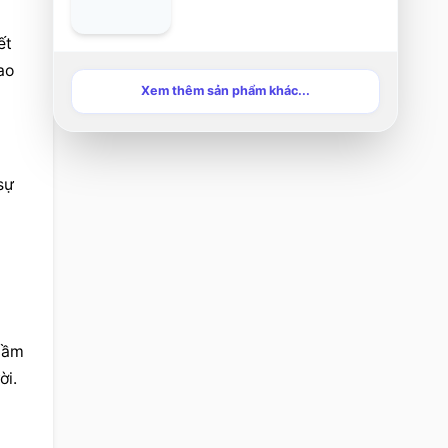
những tổn thương của cá
nhân và cộng đồng. Dựa
t 
trên nghiên cứu một số
tác phẩm văn xuôi Công
o 
giáo hậu hiện đại trong
Xem thêm sản phẩm khác...
và ngoài nước, bài viết
này tập trung phân tích
hành trình cứu chuộc như
trục chính của sáng tác,
qua đó làm rõ vai trò của
ự 
nhà văn trong việc kiến
tạo và lan tỏa các giá trị
nhân sinh; đồng thời,
khảo sát cách thức biểu
đạt mối quan hệ giữa con
người với đức tin, đức
cậy, đức mến cùng ý
niệm cứu rỗi trong bối
cầm 
cảnh giao thoa văn hóa
và tư tưởng đương đại.
ời.