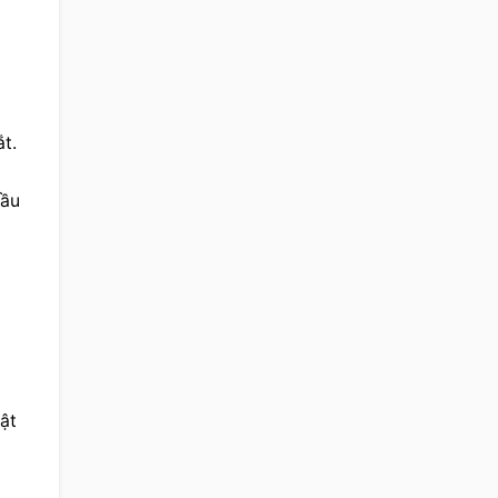
t.
ầu 
ật 