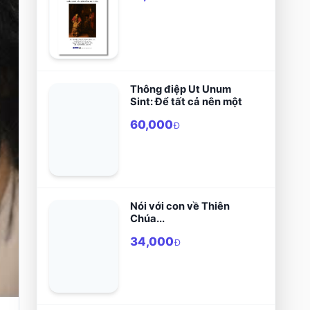
Thông điệp Ut Unum
Sint: Để tất cả nên một
60,000
Đ
Nói với con về Thiên
Chúa...
34,000
Đ