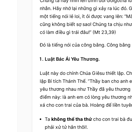
Chúng ta hãy nhìn lên đỉnh đồi Golgotha l
nhẫn. Hãy nhớ lại những gì xảy ra lúc đó. 
một tiếng nói lẻ loi, ít ỏi được vang lên:
cũng không biết sợ sao! Chúng ta chịu như 
có làm điều gì trái đâu!” (Mt 23,39)
Đó là tiếng nói của công bằng. Công bằng 
Luật Bác Ái Yêu Thương.
Luật này do chính Chúa Giêsu thiết lập. Ch
lập Bí tích Thánh Thể. “Thầy ban cho anh 
yêu thương nhau như Thầy đã yêu thương a
điểm này: là anh em có lòng yêu thương nh
xá cho con trai của bà. Hoàng đế liền tuyê
Ta 
không thể tha thứ
 cho con trai bà đư
phải xử tử hắn thôi!.