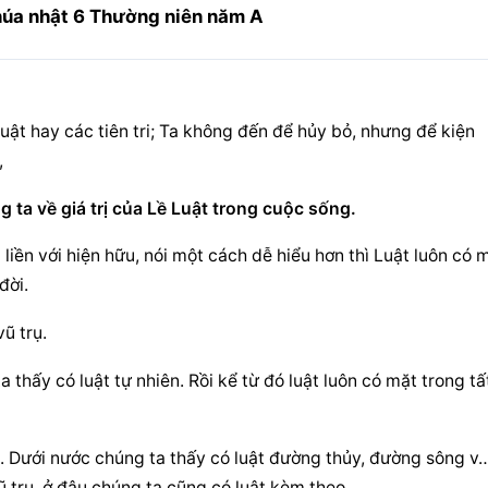
Chúa nhật 6 Thường niên năm A
ật hay các tiên tri; Ta không đến để hủy bỏ, nhưng để kiện 
,
 ta về giá trị của Lề Luật trong cuộc sống.
 liền với hiện hữu, nói một cách dễ hiểu hơn thì Luật luôn có m
đời.
ũ trụ.
 thấy có luật tự nhiên. Rồi kể từ đó luật luôn có mặt trong tất
g. Dưới nước chúng ta thấy có luật đường thủy, đường sông v
ũ trụ, ở đâu chúng ta cũng có luật kèm theo.