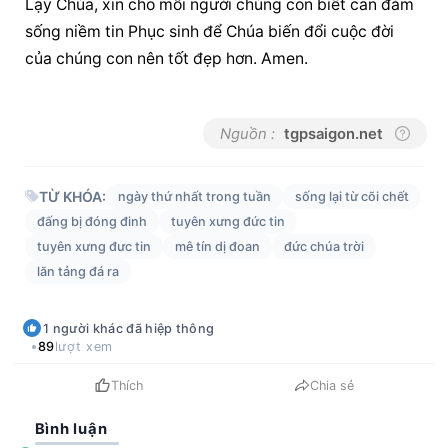
Lạy Chúa, xin cho mỗi người chúng con biết can đảm 
sống niềm tin Phục sinh để Chúa biến đổi cuộc đời 
của chúng con nên tốt đẹp hơn. Amen.
Nguồn :
tgpsaigon.net
TỪ KHÓA:
ngày thứ nhất trong tuần
sống lại từ cõi chết
đấng bị đóng đinh
tuyên xưng đức tin
tuyên xưng đưc tin
mê tín dị đoan
đức chúa trời
lăn tảng đá ra
1
người khác
đã hiệp thông
89
lượt xem
Thích
Chia sẻ
Bình luận