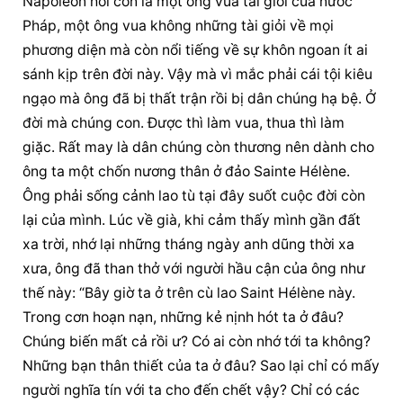
Napoléon hồi còn là một ông vua tài giỏi của nước 
Pháp, một ông vua không những tài giỏi về mọi 
phương diện mà còn nổi tiếng về sự khôn ngoan ít ai 
sánh kịp trên đời này. Vậy mà vì mắc phải cái tội kiêu 
ngạo mà ông đã bị thất trận rồi bị dân chúng hạ bệ. Ở 
đời mà chúng con. Được thì làm vua, thua thì làm 
giặc. Rất may là dân chúng còn thương nên dành cho 
ông ta một chốn nương thân ở đảo Sainte Hélène. 
Ông phải sống cảnh lao tù tại đây suốt cuộc đời còn 
lại của mình. Lúc về già, khi cảm thấy mình gần đất 
xa trời, nhớ lại những tháng ngày anh dũng thời xa 
xưa, ông đã than thở với người hầu cận của ông như 
thế này: “Bây giờ ta ở trên cù lao Saint Hélène này. 
Trong cơn hoạn nạn, những kẻ nịnh hót ta ở đâu? 
Chúng biến mất cả rồi ư? Có ai còn nhớ tới ta không? 
Những bạn thân thiết của ta ở đâu? Sao lại chỉ có mấy 
người nghĩa tín với ta cho đến chết vậy? Chỉ có các 