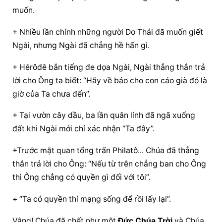
muốn.
+ Nhiều lần chính những người Do Thái đã muốn giết 
Ngài, nhưng Ngài đã chẳng hề hấn gì.
+ Hêrôđê bắn tiếng đe dọa Ngài, Ngài thẳng thắn trả 
lời cho Ông ta biết: “Hãy về bảo cho con cáo già đó là 
giờ của Ta chưa đến”.
+ Tại vườn cây dầu, ba lần quân lính đã ngã xuống 
đất khi Ngài mới chỉ xác nhận “Ta đây”.
+Trước mặt quan tổng trấn Philatô... Chúa đã thẳng 
thắn trả lời cho Ông: “Nếu từ trên chẳng ban cho Ông 
thì Ông chẳng có quyền gì đối với tôi”.
+ “Ta có quyền thí mạng sống để rồi lấy lại”.
Vâng! Chúa đã chết như một 
Đức Chúa Trời
 và Chúa 