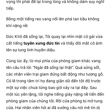
vọng thì phải để lại trong lòng và không dám suy nghĩ 
tiếp.
Bỗng một tiếng reo vang nổi lên phá tan bầu không 
khí nặng nề:
Đức Kitô đã sống lại, Tôi quay lại nhìn mặt cô gái vừa 
cất tiếng 
tuyên xưng đức tin
 và thấy đôi mắt cô ánh 
lên sự lung linh huyền diệu.
Cùng lúc ấy, từ mọi phía của phòng giam khác vang 
lên câu trả lời: “Ngài đã sống lại thật”. Quá sửng sốt, 
các nhân viên trại giam đứng bất động như tượng gỗ. 
Có lẽ trong tâm trí họ đang giận dữ đến tột độ trước 
một sự việc chưa từng bao giờ xảy ra tại đây. Sau 
một lúc yên lặng, tôi nghe tiếng giày nặng nề tiến đến 
phòng giam của chúng tôi. Rồi cửa phòng bị mở tung 
cửa. Hai nhân viên hỏi ai đã xướng câu nói mê tín dị 