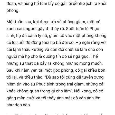
đoan, và hùng hổ túm lấy cô gái lôi xềnh xệch ra khỏi 
phòng.
Một tuần sau, khi được trả về phòng giam, mặt cô 
xanh xao, người gầy đi thấy rõ. Suốt tuần lễ Phục 
sinh, họ đã cách ly cô, giam cô vào một phòng không 
có lò sưởi để đồng thời họ bỏ đói cô. Họ nghĩ rằng với 
cái lạnh thấu xương và cơn đói chết sẽ làm cho con 
người mà họ cho là cuống tín đó sẽ ngã gục. Thế 
nhưng sự thật đã xảy ra không như họ mong muốn. 
Sau khi nằm yên tại một góc phòng, cô gái khều bọn 
tôi lại, và thều thào: “Dù sao tôi cũng đã tuyên xưng 
niềm tin vào sự Phục sinh trong trại giam, những cái 
khác không quan trọng gì cho lắm”. Nói xong, cô cố 
gắng mỉm cười và tôi thấy ánh mắt cô vẫn ánh lên 
như dạo nào.