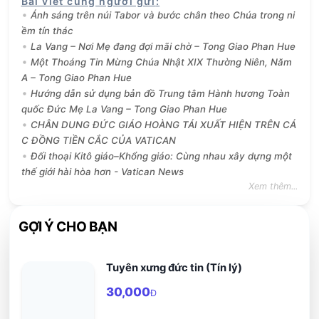
Bài viết cùng người gửi
:
Ánh sáng trên núi Tabor và bước chân theo Chúa trong ni
ềm tín thác
La Vang – Nơi Mẹ đang đợi mãi chờ – Tong Giao Phan Hue
Một Thoáng Tin Mừng Chúa Nhật XIX Thường Niên, Năm
A – Tong Giao Phan Hue
Hướng dẫn sử dụng bản đồ Trung tâm Hành hương Toàn
quốc Đức Mẹ La Vang – Tong Giao Phan Hue
CHÂN DUNG ĐỨC GIÁO HOÀNG TÁI XUẤT HIỆN TRÊN CÁ
C ĐỒNG TIỀN CẮC CỦA VATICAN
Đối thoại Kitô giáo–Khổng giáo: Cùng nhau xây dựng một
thế giới hài hòa hơn - Vatican News
Xem thêm...
GỢI Ý CHO BẠN
Tuyên xưng đức tin (Tín lý)
30,000
Đ