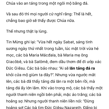
Chúa vào an táng trong một ngôi mộ bằng đá.
Và sau đó thì mọi người cứ nghĩ rằng: Thế là hết, 
chẳng bao giờ sẽ thấy được Chúa nữa.
Thế nhưng thật lạ lùng.
Tin Mừng ghi lại: “Vừa hết ngày Sabat, sáng tinh 
sương ngày thứ nhất trong tuần, lúc mặt trời vừa hé 
mọc, các bà Maria Mácđala, bà Maria mẹ ông 
Giacôbê, và bà Salômê, đem dầu thơm để đi ướp xác 
Ðức Giêsu. Các bà bảo nhau: “Ai sẽ 
lăn tảng đá ra
khỏi cửa mộ giùm ta đây?”. Nhưng vừa ngước mắt 
lên, các bà đã thấy tảng đá lăn ra một bên rồi, mà 
tảng đá ấy lớn lắm. Khi vào trong mộ, các bà thấy một 
người thanh niên ngồi bên phải, mặc áo trắng; các bà 
hoảng sợ. Nhưng người thanh niên liền nói: “Ðừng 
hoảng sợ! Các bà tìm Ðức Giêsu Nazareth, Ðấng bị 