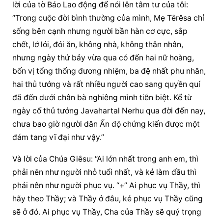
lời của tờ Báo Lao động để nói lên tâm tư của tôi: 
“Trong cuộc đời bình thường của mình, Mẹ Têrêsa chỉ 
sống bên cạnh nhưng người bần hàn cơ cực, sắp 
chết, lở lói, đói ăn, không nhà, không thân nhân, 
nhưng ngày thứ bảy vừa qua có đến hai nữ hoàng, 
bốn vị tổng thống đương nhiệm, ba đệ nhất phu nhân, 
hai thủ tướng và rất nhiều người cao sang quyền quí 
đã đến dưới chân bà nghiêng mình tiễn biệt. Kể từ 
ngày cố thủ tướng Javahartal Nerhu qua đời đến nay, 
chưa bao giờ người dân Ấn độ chứng kiến được một 
đám tang vĩ đại như vậy.”
Và lời của Chúa Giêsu: “Ai lớn nhất trong anh em, thì 
phải nên như người nhỏ tuổi nhất, và kẻ làm đầu thì 
phải nên như người phục vụ. “+” Ai phục vụ Thầy, thì 
hãy theo Thầy; và Thầy ở đâu, kẻ phục vụ Thầy cũng 
sẽ ở đó. Ai phục vụ Thầy, Cha của Thầy sẽ quý trọng 