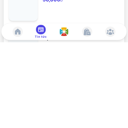
Đ
Logos 08: Môi sinh nhân bản toàn
Tin tức
diện
45,000
Đ
Cơn khủng hoảng tuổi trung niên -
Một tiếp cận thiêng liêng
20,000
Đ