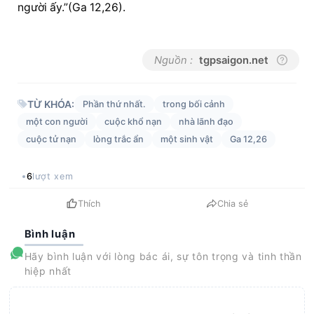
người ấy.”(Ga 12,26).
Nguồn :
tgpsaigon.net
TỪ KHÓA:
Phần thứ nhất.
trong bối cảnh
một con người
cuộc khổ nạn
nhà lãnh đạo
cuộc tử nạn
lòng trắc ẩn
một sinh vật
Ga 12,26
6
lượt xem
Thích
Chia sẻ
Bình luận
Hãy bình luận với lòng bác ái, sự tôn trọng và tinh thần
hiệp nhất