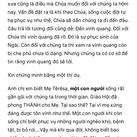
xưa cũng là điều mà Chúa muốn đối với chúng ta hôm 
nay. Vấn đề đặt ra là khi theo Chúa, sống cuộc đời tự 
hạ phục vụ như thế, Chúa sẽ dẫn chúng ta đi đến đâu. 
Câu trả lời tương đối cũng dễ: Đến vinh quang. Đối với 
Chúa thì vinh quang đã rõ. Đó là sự phục sinh của 
Ngài. Còn đối với chúng ta thì xem ra vinh quang còn 
bị che phủ chưa ló dạng. Nhưng chúng ta có cơ sở để 
tin rằng vinh quang đó sẽ tới.
Xin chứng minh bằng một thí dụ.
Anh chị em biết Mẹ Têrêsa, 
một con người
 sống rất 
gần gũi với chúng ta trong thời gian. Giáo Hội đã 
phong THÁNH cho Mẹ. Tại sao thế? Tại vì mẹ xứng 
đáng được tôn vinh như thế. 
Một con người
 khi còn 
sống chỉ biết phục vụ những người nghèo khó, bệnh 
tật, bị bỏ rơi....Vậy mà khi qua đời, không biết bao 