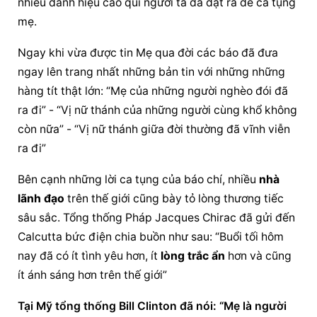
nhiêu danh hiệu cao quí người ta đã đặt ra để ca tụng 
mẹ.
Ngay khi vừa được tin Mẹ qua đời các báo đã đưa 
ngay lên trang nhất những bản tin với những những 
hàng tít thật lớn: “Mẹ của những người nghèo đói đã 
ra đi” - “Vị nữ thánh của những người cùng khổ không 
còn nữa” - “Vị nữ thánh giữa đời thường đã vĩnh viễn 
ra đi”
Bên cạnh những lời ca tụng của báo chí, nhiều 
nhà 
lãnh đạo
 trên thế giới cũng bày tỏ lòng thương tiếc 
sâu sắc. Tổng thống Pháp Jacques Chirac đã gửi đến 
Calcutta bức điện chia buồn như sau: “Buổi tối hôm 
nay đã có ít tình yêu hơn, ít 
lòng trắc ẩn
 hơn và cũng 
ít ánh sáng hơn trên thế giới”
Tại Mỹ tổng thống Bill Clinton đã nói: “Mẹ là người 