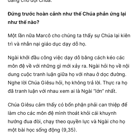
đang chờ đợi Chúa.
Đứng trước hoàn cảnh như thế Chúa phản ứng lại 
như thế nào?
Một lần nữa Marcô cho chúng ta thấy sự Chúa lại kiên 
trì và nhẫn nại giáo dục dạy dỗ họ.
Ngài khởi đầu công việc dạy dỗ bằng cách kéo các 
môn đệ về với những gì mới xảy ra. Ngài hỏi họ về nội 
dung cuộc tranh luận giữa họ với nhau ở dọc đường. 
Nghe lời Chúa Giêsu hỏi, họ không trả lời. Thực ra họ 
đã tranh luận với nhau xem ai là Ngài “lớn” nhất.
Chúa Giêsu cảm thấy có bổn phận phải can thiệp để 
làm cho các môn đệ mình thoát khỏi cái khuynh 
hướng đua đòi, chạy theo quyền lực và Ngài cho họ 
một bài học sống động (9,35).