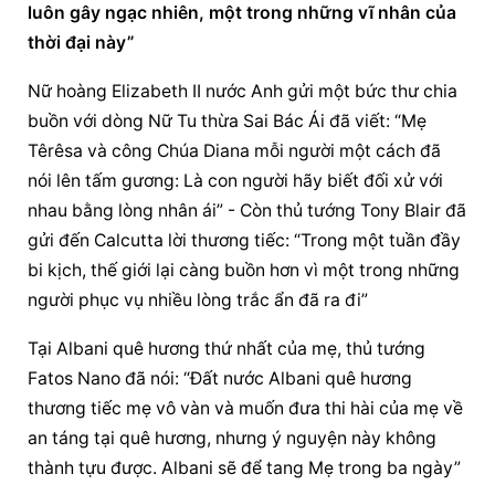
luôn gây ngạc nhiên, một trong những vĩ nhân của 
thời đại này”
Nữ hoàng Elizabeth II nước Anh gửi một bức thư chia 
buồn với dòng Nữ Tu thừa Sai Bác Ái đã viết: “Mẹ 
Têrêsa và công Chúa Diana mỗi người một cách đã 
nói lên tấm gương: Là con người hãy biết đối xử với 
nhau bằng lòng nhân ái” - Còn thủ tướng Tony Blair đã 
gửi đến Calcutta lời thương tiếc: “Trong một tuần đầy 
bi kịch, thế giới lại càng buồn hơn vì một trong những 
người phục vụ nhiều 
lòng trắc ẩn
 đã ra đi”
Tại Albani quê hương thứ nhất của mẹ, thủ tướng 
Fatos Nano đã nói: “Đất nước Albani quê hương 
thương tiếc mẹ vô vàn và muốn đưa thi hài của mẹ về 
an táng tại quê hương, nhưng ý nguyện này không 
thành tựu được. Albani sẽ để tang Mẹ trong ba ngày”