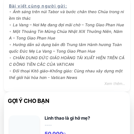
Bài viết cùng người gửi
:
Ánh sáng trên núi Tabor và bước chân theo Chúa trong ni
ềm tín thác
La Vang – Nơi Mẹ đang đợi mãi chờ – Tong Giao Phan Hue
Một Thoáng Tin Mừng Chúa Nhật XIX Thường Niên, Năm
A – Tong Giao Phan Hue
Hướng dẫn sử dụng bản đồ Trung tâm Hành hương Toàn
quốc Đức Mẹ La Vang – Tong Giao Phan Hue
CHÂN DUNG ĐỨC GIÁO HOÀNG TÁI XUẤT HIỆN TRÊN CÁ
C ĐỒNG TIỀN CẮC CỦA VATICAN
Đối thoại Kitô giáo–Khổng giáo: Cùng nhau xây dựng một
thế giới hài hòa hơn - Vatican News
Xem thêm...
GỢI Ý CHO BẠN
Linh thao là gì hở mẹ?
----
50,000