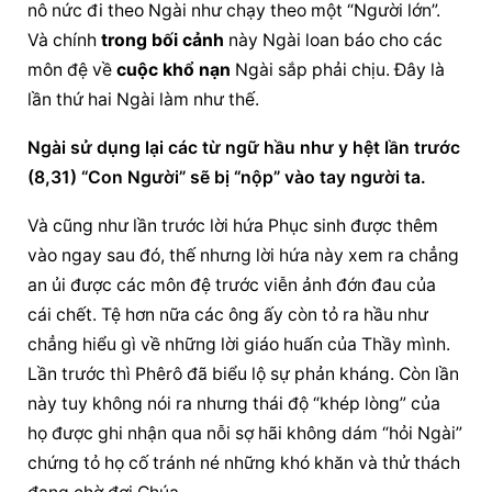
nô nức đi theo Ngài như chạy theo một “Người lớn”. 
Và chính 
trong bối cảnh
 này Ngài loan báo cho các 
môn đệ về 
cuộc khổ nạn
 Ngài sắp phải chịu. Đây là 
lần thứ hai Ngài làm như thế.
Ngài sử dụng lại các từ ngữ hầu như y hệt lần trước 
(8,31) “Con Người” sẽ bị “nộp” vào tay người ta.
Và cũng như lần trước lời hứa Phục sinh được thêm 
vào ngay sau đó, thế nhưng lời hứa này xem ra chẳng 
an ủi được các môn đệ trước viễn ảnh đớn đau của 
cái chết. Tệ hơn nữa các ông ấy còn tỏ ra hầu như 
chẳng hiểu gì về những lời giáo huấn của Thầy mình. 
Lần trước thì Phêrô đã biểu lộ sự phản kháng. Còn lần 
này tuy không nói ra nhưng thái độ “khép lòng” của 
họ được ghi nhận qua nỗi sợ hãi không dám “hỏi Ngài” 
chứng tỏ họ cố tránh né những khó khăn và thử thách 