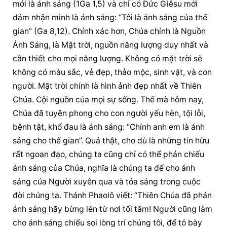
mới là ánh sáng (1Ga 1,5) và chỉ có Đức Giêsu mới 
dám nhận mình là ánh sáng: “Tôi là ánh sáng của thế 
gian” (Ga 8,12). Chính xác hơn, Chúa chính là Nguồn 
Ánh Sáng, là Mặt trời, nguồn năng lượng duy nhất và 
cần thiết cho mọi năng lượng. Không có mặt trời sẽ 
không có màu sắc, vẻ đẹp, thảo mộc, sinh vật, và con 
người. Mặt trời chính là hình ảnh đẹp nhất về Thiên 
Chúa. Cội nguồn của mọi sự sống. Thế mà hôm nay, 
Chúa đã tuyên phong cho con người yếu hèn, tội lỗi, 
bệnh tật, khổ đau là ánh sáng: “Chính anh em là ánh 
sáng cho thế gian”. Quả thật, cho dù là những tín hữu 
rất ngoan đạo, chúng ta cũng chỉ có thể phản chiếu 
ánh sáng của Chúa, nghĩa là chúng ta để cho ánh 
sáng của Người xuyên qua và tỏa sáng trong cuộc 
đời chúng ta. Thánh Phaolô viết: “Thiên Chúa đã phán 
ánh sáng hãy bừng lên từ nơi tối tăm! Người cũng làm 
cho ánh sáng chiếu soi lòng trí chúng tôi, để tỏ bày 