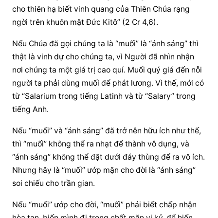
cho thiên hạ biết vinh quang của Thiên Chúa rạng 
ngời trên khuôn mặt Đức Kitô” (2 Cr 4,6).
Nếu Chúa đã gọi chúng ta là “muối” là “ánh sáng” thì 
thật là vinh dự cho chúng ta, vì Người đã nhìn nhận 
nơi chúng ta một giá trị cao quí. Muối quý giá đến nỗi 
người ta phải dùng muối để phát lương. Vì thế, mới có 
từ “Salarium trong tiếng Latinh và từ “Salary” trong 
tiếng Anh.
Nếu “muối” và “ánh sáng” đã trở nên hữu ích như thế, 
thì “muối” không thể ra nhạt để thành vô dụng, và 
“ánh sáng” không thể đặt dưới đáy thùng để ra vô ích. 
Nhưng hãy là “muối” ướp mặn cho đời là “ánh sáng” 
soi chiếu cho trần gian.
Nếu “muối” ướp cho đời, “muối” phải biết chấp nhận 
hòa tan, biến mình đi trong chất mặn vị kỷ, để hiến 