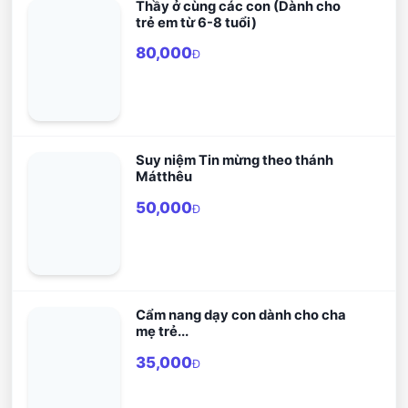
Thầy ở cùng các con (Dành cho
những trải nghiệm mới mẻ, ý nghĩa
trẻ em từ 6-8 tuổi)
và đầy cảm xúc.
80,000
Đ
Suy niệm Tin mừng theo thánh
Mátthêu
50,000
Đ
Cẩm nang dạy con dành cho cha
mẹ trẻ...
35,000
Đ