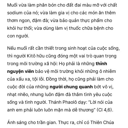
Muối vừa làm phân bón cho đất đai màu mỡ với chất 
sodium của nó; vừa làm gia vị cho các món ăn thêm 
thơm ngon, đậm đà; vừa bảo quản thực phẩm cho 
khỏi hư thối; vừa dùng làm vị thuốc chữa bệnh cho 
con người.
Nếu muối rất cần thiết trong sinh hoạt của cuộc sống, 
thì người Kitô hữu cũng đóng một vai trò quan trọng 
trong môi trường xã hội: Họ phải là những 
thỉnh 
nguyện viên
 bảo vệ môi trường khỏi những ô nhiễm 
của xấu xa, tội lỗi. Đồng thời, họ cũng phải làm cho 
cuộc đời của những 
người chung quanh
 bớt vô vị, 
nhạt nhẽo, nhưng luôn đậm đà thắm tình yêu cuộc 
sống và tình người. Thánh Phaolô dạy: “Lời nói của 
anh em phải luôn luôn mặn mà dễ thương” (Cl 4,6).
Ánh sáng cho trần gian. Thực ra, chỉ có Thiên Chúa 