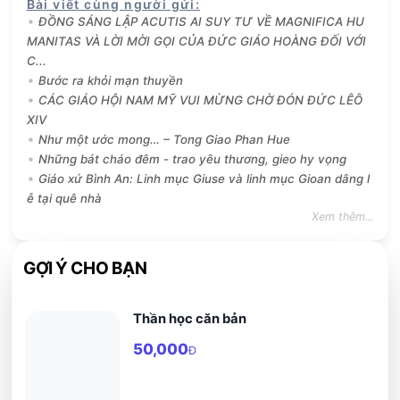
Bài viết cùng người gửi
:
ĐỒNG SÁNG LẬP ACUTIS AI SUY TƯ VỀ MAGNIFICA HU
MANITAS VÀ LỜI MỜI GỌI CỦA ĐỨC GIÁO HOÀNG ĐỐI VỚI
C...
Bước ra khỏi mạn thuyền
CÁC GIÁO HỘI NAM MỸ VUI MỪNG CHỜ ĐÓN ĐỨC LÊÔ
XIV
Như một ước mong… – Tong Giao Phan Hue
Những bát cháo đêm - trao yêu thương, gieo hy vọng
Giáo xứ Bình An: Linh mục Giuse và linh mục Gioan dâng l
ễ tại quê nhà
Xem thêm...
GỢI Ý CHO BẠN
Thần học căn bản
50,000
Đ