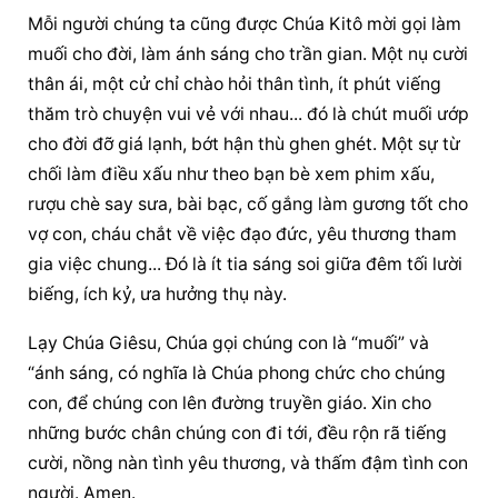
Mỗi người chúng ta cũng được Chúa Kitô mời gọi làm 
muối cho đời, làm ánh sáng cho trần gian. Một nụ cười 
thân ái, một cử chỉ chào hỏi thân tình, ít phút viếng 
thăm trò chuyện vui vẻ với nhau... đó là chút muối ướp 
cho đời đỡ giá lạnh, bớt hận thù ghen ghét. Một sự từ 
chối làm điều xấu như theo bạn bè xem phim xấu, 
rượu chè say sưa, bài bạc, cố gắng làm gương tốt cho 
vợ con, cháu chắt về việc đạo đức, yêu thương tham 
gia việc chung... Đó là ít tia sáng soi giữa đêm tối lười 
biếng, ích kỷ, ưa hưởng thụ này.
Lạy Chúa Giêsu, Chúa gọi chúng con là “muối” và 
“ánh sáng, có nghĩa là Chúa phong chức cho chúng 
con, để chúng con lên đường truyền giáo. Xin cho 
những bước chân chúng con đi tới, đều rộn rã tiếng 
cười, nồng nàn tình yêu thương, và thấm đậm tình con 
người. Amen.