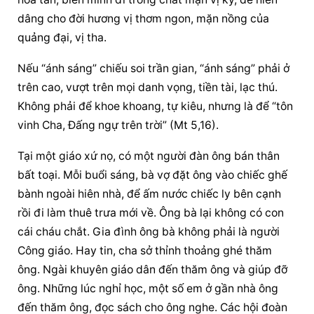
dâng cho đời hương vị thơm ngon, mặn nồng của 
quảng đại, vị tha.
Nếu “ánh sáng” chiếu soi trần gian, “ánh sáng” phải ở 
trên cao, vượt trên mọi danh vọng, tiền tài, lạc thú. 
Không phải để khoe khoang, tự kiêu, nhưng là để “tôn 
vinh Cha, Đấng ngự trên trời” (Mt 5,16).
Tại một giáo xứ nọ, có một người đàn ông bán thân 
bất toại. Mỗi buổi sáng, bà vợ đặt ông vào chiếc ghế 
bành ngoài hiên nhà, để ấm nước chiếc ly bên cạnh 
rồi đi làm thuê trưa mới về. Ông bà lại không có con 
cái cháu chắt. Gia đình ông bà không phải là người 
Công giáo. Hay tin, cha sở thỉnh thoảng ghé thăm 
ông. Ngài khuyên giáo dân đến thăm ông và giúp đỡ 
ông. Những lúc nghỉ học, một số em ở gần nhà ông 
đến thăm ông, đọc sách cho ông nghe. Các hội đoàn 