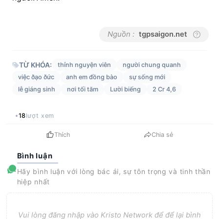
Nguồn :
tgpsaigon.net
TỪ KHÓA:
thỉnh nguyện viên
người chung quanh
việc ðạo ðức
anh em đồng bào
sự sống mới
lễ giáng sinh
nơi tối tăm
Lười biếng
2 Cr 4,6
18
lượt xem
Thích
Chia sẻ
Bình luận
Hãy bình luận với lòng bác ái, sự tôn trọng và tinh thần
hiệp nhất
Vui lòng đăng nhập vào Kristo Network để để lại bình