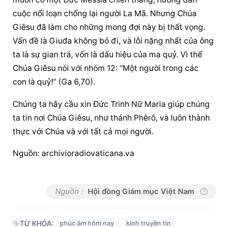
cuộc nổi loạn chống lại người La Mã. Nhưng Chúa 
Giêsu đã làm cho những mong đợi này bị thất vọng. 
Vấn đề là Giuđa không bỏ đi, và lỗi nặng nhất của ông 
ta là sự gian trá, vốn là dấu hiệu của ma quỷ. Vì thế 
Chúa Giêsu nói với nhóm 12: “Một người trong các 
con là quỷ!” (Ga 6,70).
Chúng ta hãy cầu xin Đức Trinh Nữ Maria giúp chúng 
ta tin nơi Chúa Giêsu, như thánh Phêrô, và luôn thành 
thực với Chúa và với tất cả mọi người.
Nguồn: archivioradiovaticana.va
Nguồn :
Hội đồng Giám mục Việt Nam
TỪ KHÓA:
phúc âm hôm nay
kinh truyền tin