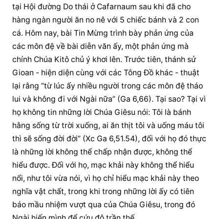
tại Hội đường Do thái ở Cafarnaum sau khi đã cho 
hàng ngàn người ăn no nê với 5 chiếc bánh và 2 con 
cá. Hôm nay, bài Tin Mừng trình bày phản ứng của 
các môn đệ về bài diễn văn ấy, một phản ứng mà 
chính Chúa Kitô chủ ý khơi lên. Trước tiên, thánh sử 
Gioan - hiện diện cùng với các Tông Đồ khác - thuật 
lại rằng “từ lúc ấy nhiều người trong các môn đệ tháo 
lui và không đi với Ngài nữa” (Ga 6,66). Tại sao? Tại vì 
họ không tin những lời Chúa Giêsu nói: Tôi là bánh 
hằng sống từ trời xuống, ai ăn thịt tôi và uống máu tôi 
thì sẽ sống đời đời” (Xc Ga 6,51.54), đối với họ đó thực 
là những lời không thể chấp nhận được, không thể 
hiểu được. Đối với họ, mạc khải này không thể hiểu 
nổi, như tôi vừa nói, vì họ chỉ hiểu mạc khải này theo 
nghĩa vật chất, trong khi trong những lời ấy có tiên 
báo mầu nhiệm vượt qua của Chúa Giêsu, trong đó 
Ngài hiến mình để cứu độ trần thế.