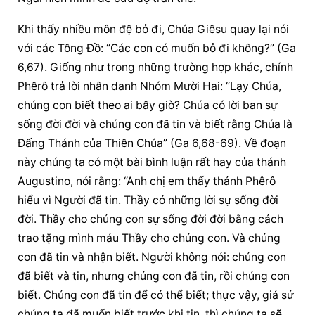
Khi thấy nhiều môn đệ bỏ đi, Chúa Giêsu quay lại nói 
với các Tông Đồ: “Các con có muốn bỏ đi không?” (Ga 
6,67). Giống như trong những trường hợp khác, chính 
Phêrô trả lời nhân danh Nhóm Mười Hai: “Lạy Chúa, 
chúng con biết theo ai bây giờ? Chúa có lời ban 
sự 
sống đời đời
 và chúng con đã tin và biết rằng Chúa là 
Đấng Thánh của Thiên Chúa” (Ga 6,68-69). Về đoạn 
này chúng ta có một bài bình luận rất hay của thánh 
Augustino, nói rằng: “Anh chị em thấy thánh Phêrô 
hiểu vì Người đã tin. Thầy có những lời sự sống đời 
đời. Thầy cho chúng con 
sự sống đời đời
 bằng cách 
trao tặng mình máu Thầy cho chúng con. Và chúng 
con đã tin và nhận biết. Người không nói: chúng con 
đã biết và tin, nhưng chúng con đã tin, rồi chúng con 
biết. Chúng con đã tin để có thể biết; thực vậy, giả sử 
chúng ta đã muốn biết trước khi tin, thì chúng ta sẽ 