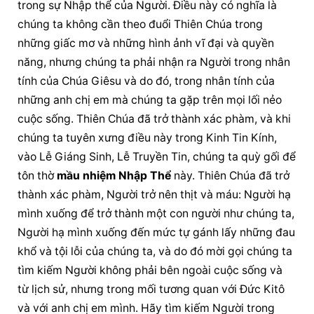
trong sự Nhập thể của Người. Điều này có nghĩa là 
chúng ta không cần theo đuổi Thiên Chúa trong 
những giấc mơ và những hình ảnh vĩ đại và quyền 
năng, nhưng chúng ta phải nhận ra Người trong nhân 
tính của Chúa Giêsu và do đó, trong nhân tính của 
những anh chị em mà chúng ta gặp trên mọi lối nẻo 
cuộc sống. Thiên Chúa đã trở thành xác phàm, và khi 
chúng ta tuyên xưng điều này trong Kinh Tin Kính, 
vào Lễ Giáng Sinh, Lễ Truyền Tin, chúng ta quỳ gối để 
tôn thờ 
mầu nhiệm Nhập Thể
 này. Thiên Chúa đã trở 
thành xác phàm, Người trở nên thịt và máu: Người hạ 
mình xuống để trở thành một con người như chúng ta, 
Người hạ mình xuống đến mức tự gánh lấy những đau 
khổ và tội lỗi của chúng ta, và do đó mời gọi chúng ta 
tìm kiếm Người không phải bên ngoài cuộc sống và 
từ lịch sử, nhưng trong mối tương quan với Đức Kitô 
và với anh chị em mình. Hãy tìm kiếm Người trong 