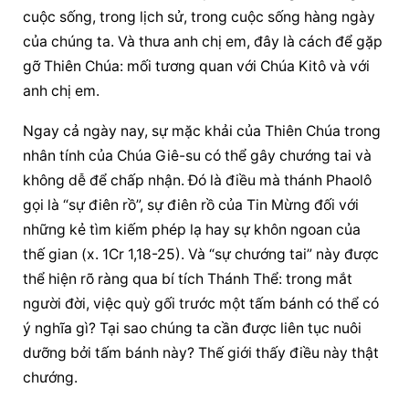
cuộc sống, trong lịch sử, trong cuộc sống hàng ngày 
của chúng ta. Và thưa anh chị em, đây là cách để gặp 
gỡ Thiên Chúa: mối tương quan với Chúa Kitô và với 
anh chị em.
Ngay cả ngày nay, sự mặc khải của Thiên Chúa trong 
nhân tính của Chúa Giê-su có thể gây chướng tai và 
không dễ để chấp nhận. Đó là điều mà thánh Phaolô 
gọi là “sự điên rồ”, sự điên rồ của Tin Mừng đối với 
những kẻ tìm kiếm phép lạ hay sự khôn ngoan của 
thế gian (x. 1Cr 1,18-25). Và “sự chướng tai” này được 
thể hiện rõ ràng qua bí tích Thánh Thể: trong mắt 
người đời, việc quỳ gối trước một tấm bánh có thể có 
ý nghĩa gì? Tại sao chúng ta cần được liên tục nuôi 
dưỡng bởi tấm bánh này? Thế giới thấy điều này thật 
chướng.