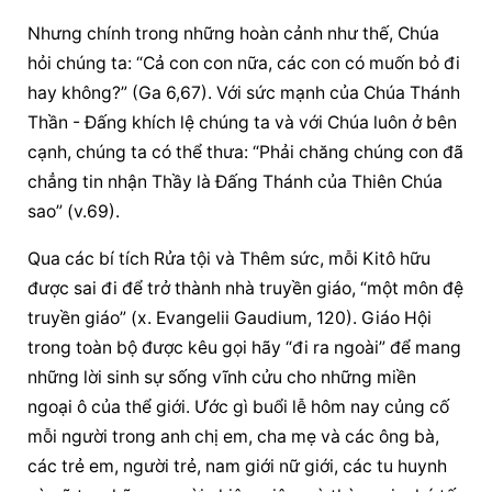
Nhưng chính trong những hoàn cảnh như thế, Chúa 
hỏi chúng ta: “Cả con con nữa, các con có muốn bỏ đi 
hay không?” (Ga 6,67). Với sức mạnh của Chúa Thánh 
Thần - Đấng khích lệ chúng ta và với Chúa luôn ở bên 
cạnh, chúng ta có thể thưa: “Phải chăng chúng con đã 
chẳng tin nhận Thầy là Đấng Thánh của Thiên Chúa 
sao” (v.69).
Qua các bí tích Rửa tội và Thêm sức, mỗi Kitô hữu 
được sai đi để trở thành nhà truyền giáo, “một môn đệ 
truyền giáo” (x. Evangelii Gaudium, 120). Giáo Hội 
trong toàn bộ được kêu gọi hãy “đi ra ngoài” để mang 
những lời sinh sự sống vĩnh cửu cho những miền 
ngoại ô của thể giới. Ước gì buổi lễ hôm nay củng cố 
mỗi người trong anh chị em, cha mẹ và các ông bà, 
các trẻ em, người trẻ, nam giới nữ giới, các tu huynh 