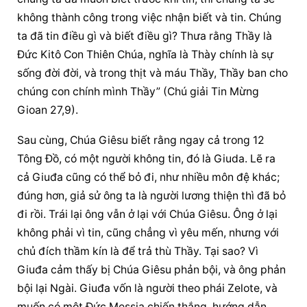
không thành công trong việc nhận biết và tin. Chúng 
ta đã tin điều gì và biết điều gì? Thưa rằng Thầy là 
Đức Kitô Con Thiên Chúa, nghĩa là Thày chính là sự 
sống đời đời, và trong thịt và máu Thầy, Thầy ban cho 
chúng con chính mình Thầy” (Chú giải Tin Mừng 
Gioan 27,9).
Sau cùng, Chúa Giêsu biết rằng ngay cả trong 12 
Tông Đồ, có một người không tin, đó là Giuda. Lẽ ra 
cả Giuđa cũng có thể bỏ đi, như nhiều môn đệ khác; 
đúng hơn, giả sử ông ta là người lương thiện thì đã bỏ 
đi rồi. Trái lại ông vẫn ở lại với Chúa Giêsu. Ông ở lại 
không phải vì tin, cũng chẳng vì yêu mến, nhưng với 
chủ đích thầm kín là để trả thù Thầy. Tại sao? Vì 
Giuđa cảm thấy bị Chúa Giêsu phản bội, và ông phản 
bội lại Ngài. Giuđa vốn là người theo phái Zelote, và 
muốn có một Đức Messia chiến thắng, hướng dẫn 