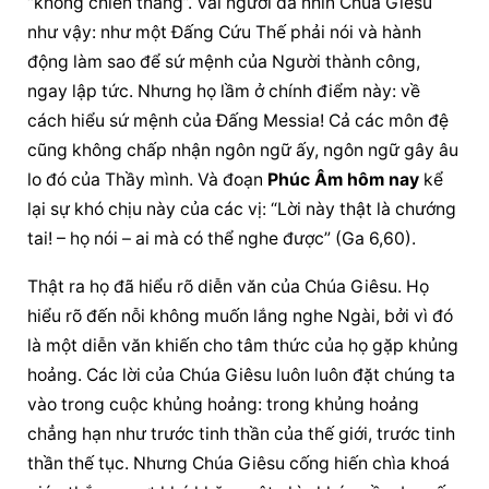
“không chiến thắng”. Vài người đã nhìn Chúa Giêsu 
như vậy: như một Đấng Cứu Thế phải nói và hành 
động làm sao để sứ mệnh của Người thành công, 
ngay lập tức. Nhưng họ lầm ở chính điểm này: về 
cách hiểu sứ mệnh của Đấng Messia! Cả các môn đệ 
cũng không chấp nhận ngôn ngữ ấy, ngôn ngữ gây âu 
lo đó của Thầy mình. Và đoạn 
Phúc Âm hôm nay
 kể 
lại sự khó chịu này của các vị: “Lời này thật là chướng 
tai! – họ nói – ai mà có thể nghe được” (Ga 6,60).
Thật ra họ đã hiểu rõ diễn văn của Chúa Giêsu. Họ 
hiểu rõ đến nỗi không muốn lắng nghe Ngài, bởi vì đó 
là một diễn văn khiến cho tâm thức của họ gặp khủng 
hoảng. Các lời của Chúa Giêsu luôn luôn đặt chúng ta 
vào trong cuộc khủng hoảng: trong khủng hoảng 
chẳng hạn như trước tinh thần của thế giới, trước tinh 
thần thế tục. Nhưng Chúa Giêsu cống hiến chìa khoá 