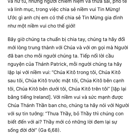
và nữ tu, những người chiêm niệm và thừa sai, phó tế 
và linh mục, trong việc chia sẻ niềm vui Tin Mừng! 
Ước gì anh chị em có thể chia sẻ Tin Mừng gia đình 
như một niềm vui cho thế giới!
Bây giờ chúng ta chuẩn bị chia tay, chúng ta hãy đổi 
mới lòng trung thành với Chúa và với ơn gọi mà Người 
đã ban cho mỗi người chúng ta. Tiếp nối lời cầu 
nguyện của Thánh Patrick, mỗi người chúng ta hãy 
lặp lại với niềm vui: “Chúa Kitô trong tôi, Chúa Kitô 
sau tôi, Chúa Kitô trước mặt tôi, Chúa Kitô bên cạnh 
tôi, Chúa Kitô bên dưới tôi, Chúa Kitô trên tôi” [lặp lại 
bằng tiếng Ireland]. Với niềm vui và sức mạnh được 
Chúa Thánh Thần ban cho, chúng ta hãy nói với Người 
với sự tin tưởng: “Thưa Thầy, bỏ Thầy thì chúng con 
biết đến với ai? Thầy mới có những lời đem lại sự 
sống đời đời” (Ga 6,68).