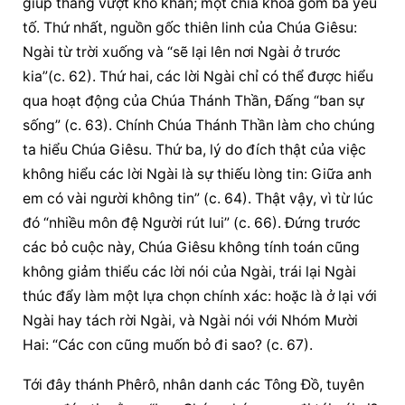
giúp thắng vượt khó khăn; một chìa khóa gồm ba yếu 
tố. Thứ nhất, nguồn gốc thiên linh của Chúa Giêsu: 
Ngài từ trời xuống và “sẽ lại lên nơi Ngài ở trước 
kia”(c. 62). Thứ hai, các lời Ngài chỉ có thể được hiểu 
qua hoạt động của Chúa Thánh Thần, Đấng “ban sự 
sống” (c. 63). Chính Chúa Thánh Thần làm cho chúng 
ta hiểu Chúa Giêsu. Thứ ba, lý do đích thật của việc 
không hiểu các lời Ngài là sự thiếu lòng tin: Giữa anh 
em có vài người không tin” (c. 64). Thật vậy, vì từ lúc 
đó “nhiều môn đệ Người rút lui” (c. 66). Đứng trước 
các bỏ cuộc này, Chúa Giêsu không tính toán cũng 
không giảm thiểu các lời nói của Ngài, trái lại Ngài 
thúc đẩy làm một lựa chọn chính xác: hoặc là ở lại với 
Ngài hay tách rời Ngài, và Ngài nói với Nhóm Mười 
Hai: “Các con cũng muốn bỏ đi sao? (c. 67).
Tới đây thánh Phêrô, nhân danh các Tông Đồ, tuyên 