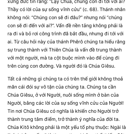
xưng đức tin rằng: “Lạy Chúa, chúng con đi tới với ai? 
Thầy có lời của sự sống vĩnh cửu” (c. 68). Thánh nhân 
không nói: “Chúng con sẽ đi đâu?” nhưng nói “chúng 
con sẽ đi đến với ai?”. Vấn đề nền tảng không phải là 
ra đi và bỏ rơi công trình đã bắt đầu, nhưng đi tới với 
ai. Từ câu hỏi này của thánh Phêrô chúng ta hiểu rằng 
sự trung thành với Thiên Chúa là vấn đề trung thành 
với một người, mà ta cột buộc mình vào để cùng đi 
trên cùng con đường. Và người đó là Chúa Giêsu.
Tất cả những gì chúng ta có trên thế giới không thoả 
mãn cái đói sự vô tận của chúng ta. Chúng ta cần 
Chúa Giêsu, ở với Người, nuôi sống mình ở bàn của 
Người, bằng các lời của sự sống vĩnh cửu của Người! 
Tin nơi Chúa Giêsu có nghĩa là khiến cho Người trở 
thành trung tâm điểm, trở thành ý nghĩa của đời ta. 
Chúa Kitô không phải là một yếu tố phụ thuộc: Ngài là 