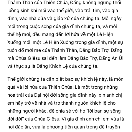
Thánh Thần của Thiên Chúa, Đấng không ngừng thổi 
luồng sinh khí mới vào thế giới, vào trái tim, vào gia 
đình, vào nhà cửa và giáo xứ của chúng ta. Mỗi ngày 
mới trong cuộc sống của gia đình chúng ta, và mỗi 
thế hệ mới, đều mang đến lời hứa về một Lễ Hiện 
Xuống mới, một Lễ Hiện Xuống trong gia đình, một sự 
tuôn đổ mới mẻ của Thánh Thần, Đấng Bảo Trợ, Đấng 
mà Chúa Giêsu sai đến làm Đấng Bảo Trợ, Đấng An Ủi 
và thực sự là Đấng Khích Lệ của chúng ta.
Thế giới chúng ta cần biết bao sự khích lệ này, là món 
quà và lời hứa của Thiên Chúa! Là một trong những 
hoa trái của Đại hội đời sống gia đình này, xin anh chị 
em hãy trở về nhà và trở thành nguồn khích lệ cho 
những người khác, để chia sẻ với họ “lời ban sự sống 
đời đời” của Chúa Giêsu. Vì gia đình anh chị em vừa là 
nơi đặc ân, vừa là phương tiện quan trọng để truyền 