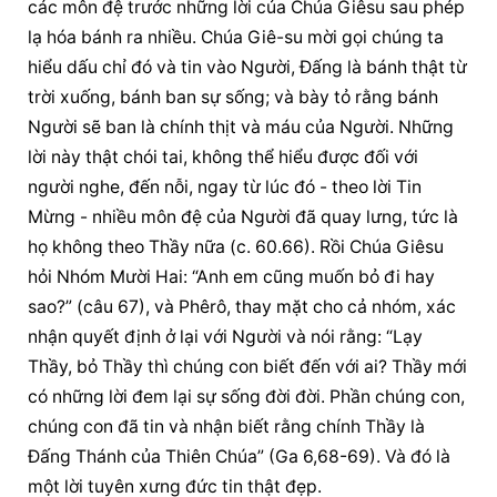
các môn đệ trước những lời của Chúa Giêsu sau phép 
lạ hóa bánh ra nhiều. Chúa Giê-su mời gọi chúng ta 
hiểu dấu chỉ đó và tin vào Người, Đấng là bánh thật từ 
trời xuống, bánh ban sự sống; và bày tỏ rằng bánh 
Người sẽ ban là chính thịt và máu của Người. Những 
lời này thật chói tai, không thể hiểu được đối với 
người nghe, đến nỗi, ngay từ lúc đó - theo lời Tin 
Mừng - nhiều môn đệ của Người đã quay lưng, tức là 
họ không theo Thầy nữa (c. 60.66). Rồi Chúa Giêsu 
hỏi Nhóm Mười Hai: “Anh em cũng muốn bỏ đi hay 
sao?” (câu 67), và Phêrô, thay mặt cho cả nhóm, xác 
nhận quyết định ở lại với Người và nói rằng: “Lạy 
Thầy, bỏ Thầy thì chúng con biết đến với ai? Thầy mới 
có những lời đem lại sự sống đời đời. Phần chúng con, 
chúng con đã tin và nhận biết rằng chính Thầy là 
Đấng Thánh của Thiên Chúa” (Ga 6,68-69). Và đó là 
một lời tuyên xưng đức tin thật đẹp.