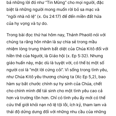
bá những lời đó như “Tin Mừng” cho mọi người, đặc 
biệt là những người mong muốn rời bỏ sa mạc và 
“ngôi nhà nô lệ” (x. Gs 24:17) để đến miền đất hứa 
của hy vọng và tự do.
Trong bài đọc thứ hai hôm nay, Thánh Phaolô nói với 
chúng ta rằng hôn nhân là sự chia sẻ trong mầu 
nhiệm lòng trung thành bất diệt của Chúa Kitô đối với 
hiền thê của Người, là Giáo hội (x. Ep 5:32). Nhưng 
giáo huấn này, mặc dù là tuyệt vời, có thể bị một số 
người coi là “một lời cứng cỏi”. Vì sống trong tình yêu, 
như Chúa Kitô yêu thương chúng ta (Xc Ep 5,2), bao 
hàm sự bắt chước chính sự hy sinh của Chúa, chết 
cho chính mình để tái sinh cho một tình yêu cao cả 
hơn và trường tồn hơn. Chỉ có tình yêu ấy mới có thể 
cứu thế giới khỏi nạn nô lệ tội lỗi, ích kỷ, tham lam và 
thái độ dửng dưng đối với những nhu cầu của những 