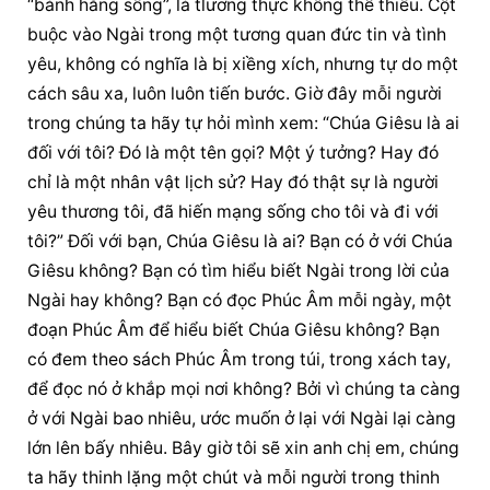
“bánh hằng sống”, là tlương thực không thể thiếu. Cột 
buộc vào Ngài trong một tương quan đức tin và tình 
yêu, không có nghĩa là bị xiềng xích, nhưng tự do một 
cách sâu xa, luôn luôn tiến bước. Giờ đây mỗi người 
trong chúng ta hãy tự hỏi mình xem: “Chúa Giêsu là ai 
đối với tôi? Đó là một tên gọi? Một ý tưởng? Hay đó 
chỉ là một nhân vật lịch sử? Hay đó thật sự là người 
yêu thương tôi, đã hiến mạng sống cho tôi và đi với 
tôi?” Đối với bạn, Chúa Giêsu là ai? Bạn có ở với Chúa 
Giêsu không? Bạn có tìm hiểu biết Ngài trong lời của 
Ngài hay không? Bạn có đọc Phúc Âm mỗi ngày, một 
đoạn Phúc Âm để hiểu biết Chúa Giêsu không? Bạn 
có đem theo sách Phúc Âm trong túi, trong xách tay, 
để đọc nó ở khắp mọi nơi không? Bởi vì chúng ta càng 
ở với Ngài bao nhiêu, ước muốn ở lại với Ngài lại càng 
lớn lên bấy nhiêu. Bây giờ tôi sẽ xin anh chị em, chúng 
ta hãy thinh lặng một chút và mỗi người trong thinh 