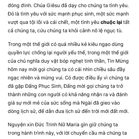
đóng đinh. 
Chúa Giêsu
 đã dạy cho chúng ta tình yêu. 
Đó là tình yêu với sức mạnh phục sinh, một sức mạnh 
vượt qua tội lỗi và cái chết, một tình yêu 
chuộc lại
 tất 
cả chúng ta, cứu chúng ta khỏi cảnh nô lệ ngục tù.
Trong một thế giới có quá nhiều kẻ kiêu ngạo dùng 
quyền lực 
chống lại
 người yếu thế, trong một thế giới 
của chủ nghĩa duy vật bóp nghẹt tinh thần, Tin Mừng 
hôm nay 
mời gọi
 chúng ta có cái nhìn chiều sâu đầy 
ngạc nhiên
 và mừng vui. Có được điều ấy vì chúng ta 
đã gặp Đấng Phục Sinh, Đấng 
mời gọi
 chúng ta trở 
thành những con người có khả năng nhận ra và đánh 
giá sự mới mẻ của sức sống mà Ngài đã gieo vào 
dòng lịch sử, để dẫn đưa lịch sử đến trời mới đất mới.
Nguyện xin Đức Trinh Nữ Maria gìn giữ chúng ta 
trong hành trình này, với lời chuyển cầu mà chúng ta 