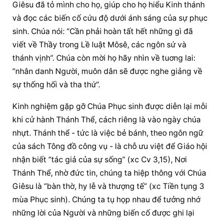
Giêsu
 đã tỏ mình cho họ, giúp cho họ hiểu Kinh thánh 
và đọc các biến cố cứu độ dưới ánh sáng của sự phục 
sinh. Chúa nói: “Cần phải hoàn tất hết những gì đã 
viết về Thầy trong Lề luật Môsê, các ngôn sứ và 
thánh vịnh”. Chúa còn mời họ hãy nhìn về tuơng lai: 
“nhân danh Người, muôn dân sẽ được nghe giảng về 
sự thống hối và tha thứ”.
Kinh nghiệm
 gặp gỡ Chúa 
Phục sinh
 được diễn lại mỗi 
khi cử hành Thánh Thể, cách riêng là vào ngày chúa 
nhựt. Thánh thể - tức là việc bẻ bánh, theo ngôn ngữ 
của sách 
Tông đồ
 công vụ - là chỗ ưu việt để Giáo hội 
nhận biết “tác giả của sự sống” (xc Cv 3,15), Nơi 
Thánh Thể, nhờ đức tin, chúng ta 
hiệp thông
 với 
Chúa 
Giêsu
 là “bàn thờ, hy lễ và thượng tế” (xc Tiền tụng 3 
mùa Phục sinh). Chúng ta tụ họp nhau để tưởng nhớ 
những lời của Người và những biến cố được ghi lại 