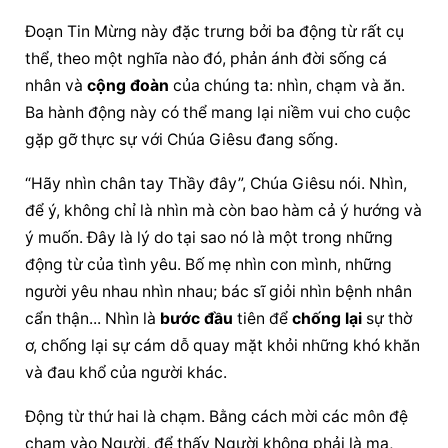
Đoạn Tin Mừng này đặc trưng bởi ba động từ rất cụ 
thể, theo một nghĩa nào đó, phản ánh đời sống cá 
nhân và 
cộng đoàn
 của chúng ta: nhìn, chạm và ăn. 
Ba hành động này có thể mang lại niềm vui cho cuộc 
gặp gỡ thực sự với 
Chúa Giêsu
 đang sống.
“Hãy nhìn chân tay Thầy đây”, 
Chúa Giêsu
 nói. Nhìn, 
để ý, không chỉ là nhìn mà còn bao hàm cả ý hướng và 
ý muốn. Đây là lý do tại sao nó là một trong những 
động từ của tình yêu. Bố mẹ nhìn con mình, những 
người yêu nhau nhìn nhau; bác sĩ giỏi nhìn bệnh nhân 
cẩn thận... Nhìn là 
bước đầu
 tiên để 
chống lại
 sự thờ 
ơ, 
chống lại
 sự cám dỗ quay mặt khỏi những khó khăn 
và đau khổ của người khác.
Động từ thứ hai là chạm. Bằng cách mời các môn đệ 
chạm vào Người, để thấy Người không phải là ma, 