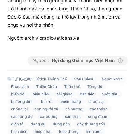
Chúng ta hãy theo gương các vị thánh, biến cuộc đời 
trở thành một bài chúc tụng Thiên Chúa, theo gương 
Đức Giêsu, mà chúng ta thờ lạy trong nhiệm tích và 
phục vụ nơi tha nhân.
Nguồn: archivioradiovaticana.va
Nguồn :
Hội đồng Giám mục Việt Nam
TỪ KHÓA:
Bí tích Thánh Thể
Chúa Giêsu
Người khôn
Phục sinh
Thiên Chúa
Thân thể
Tông đồ
biến đổi
biểu hiện
bài giảng
bàn tiệc
bước đầu
bị đóng đinh
bối rối
chiến thắng
chuộc lại
chống lại
con người cũ
cá nướng
các thánh
các tông đồ
cúi xuống
cẩn thận
cộng đoàn
diễn tả
dụng cụ
dựng nên
gây thương tổn
hiện diện
hiệp nhất
hiệp thông
hình ảnh