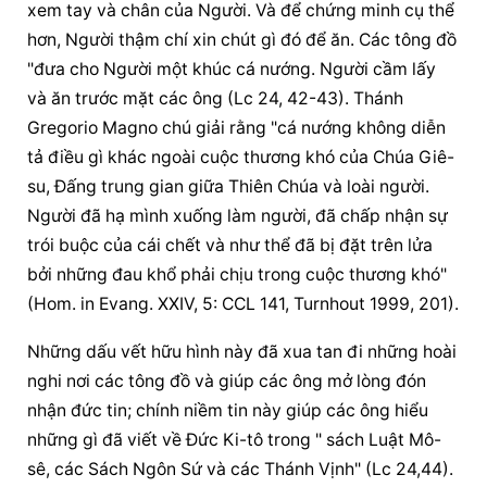
xem tay và chân của Người. Và để chứng minh cụ thể 
hơn, Người thậm chí xin chút gì đó để ăn. 
Các 
tông đồ
"đưa cho Người một khúc cá nướng. Người cầm lấy 
và ăn trước mặt các ông (Lc 24, 42-43). Thánh 
Gregorio Magno chú giải rằng "cá nướng không 
diễn 
tả
 điều gì khác ngoài cuộc thương khó của Chúa Giê-
su, Đấng trung gian giữa 
Thiên Chúa
 và loài người. 
Người đã hạ mình xuống làm người, đã chấp nhận sự 
trói buộc của cái chết và như thể đã bị đặt trên lửa 
bởi những đau khổ phải chịu trong cuộc thương khó" 
(Hom. in Evang. XXIV, 5: CCL 141, Turnhout 1999, 201).
Những dấu vết hữu hình này đã xua tan đi những hoài 
nghi nơi 
các 
tông đồ
 và giúp các ông mở lòng đón 
nhận đức tin; chính niềm tin này giúp các ông hiểu 
những gì đã viết về Đức Ki-tô trong " sách Luật Mô-
sê, các Sách Ngôn Sứ và 
các Thánh
 Vịnh" (Lc 24,44). 