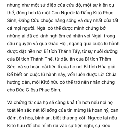
nhưng như một sứ điệp của cứu độ, một sự kiện cụ 
thể, đúng hơn là một Con Người: là Đấng Kitô Phục 
Sinh, Đấng Cứu chuộc hằng sống và duy nhất của tất 
cả mọi người. Ngài có thể được minh chứng bởi 
những ai đã có 
kinh nghiệm
 cá nhân với Ngài, trong 
cầu nguyện và qua Giáo Hội, ngang qua cuộc lữ hành 
được đặt nền nơi Bí tích Thánh Tẩy, từ sự nuôi dưỡng 
của Bí tích Thánh Thể, từ dấu ấn của Bí tích Thêm 
Sức, và sự hoán cải liên lỉ của họ nơi Bí tích Hòa giải. 
Để biết ơn cuộc lữ hành này, vốn luôn được Lời Chúa 
hướng dẫn, mỗi Kitô hữu có thể trở nên 
nhân chứng
cho Đức Giêsu Phục Sinh.
Và chứng từ của họ sẽ càng khả tín hơn nếu nơi họ 
toát lên sắc nét lối sống của tin mừng là hoan hỷ, can 
đảm, ôn hòa, bình an, biết thương xót. Ngược lại nếu 
Kitô hữu để cho mình rơi vào sự tiện nghi, sự kiêu 