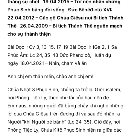
thắng sự chết   19.04.2015 – Trở nên 
nhân chứng
Phục Sinh
 bằng đời sống   Đức Bênêđictô XVI:   
22.04.2012 – Gặp gỡ 
Chúa Giêsu
 nơi 
Bí tích Thánh 
Thể
   26.04.2009 – 
Bí tích Thánh Thể
nguồn mạch
cho sự thánh thiện
Bài Ðọc I: Cv 3, 13-15. 17-19 Bài Ðọc II: 1Ga 2, 1-5a 
Phúc Âm: Lc 24, 35-48 Đức Phanxicô, Huấn dụ 
ngày 18.04.2021 – Nhìn, chạm và ăn
Anh chị em thân mến, chào anh chị em!
Chúa Nhật 3 Phục Sinh, chúng ta trở lại Giêrusalem, 
nơi Phòng Tiệc Ly, theo như lời của hai môn đệ 
Emmaus, những người đã bừng cháy khi nghe những 
lời của 
Chúa Giêsu
 trên đường đi và sau đó nhận ra 
Người “khi Người bẻ bánh” (Lc 24, 35). Giờ đây, nơi 
Phòng Tiệc Ly, Chúa Kitô 
Phục Sinh
 hiện ra giữa các 