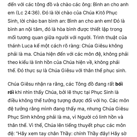
đến với 
các 
tông đồ
 và chào các ông: Bình an cho anh 
em (Lc 24:36). Đó là lời chào của Chúa Kitô Phục 
Sinh, lời chào ban bình an: Bình an cho anh em! Đó là 
bình an nội tâm, đó là hòa bình được thiết lập trong 
mối tương quan giữa người với người. Trình thuật của 
thánh Luca kể một cách rõ ràng: 
Chúa Giêsu
 không 
phải là ma. Chúa hiện đến với các môn đệ, không phải 
theo kiểu là linh hồn của Chúa hiện về, không phải 
thế. Đó thực sự là 
Chúa Giêsu
 với 
thân thể
 phục sinh.
Chúa Giêsu
 nhận ra rằng, 
các 
Tông đồ
 đang rất 
bối 
rối
 khi nhìn thấy Chúa, bởi lẽ thực tại 
Phục Sinh
 là 
điều không thể tưởng tượng được đối với họ. Các môn 
đệ tưởng rằng mình đang thấy ma, nhưng 
Chúa Giêsu
Phục Sinh
 không phải là ma, vì Người có linh hồn và 
thân thể. Vì thế, Chúa lên tiếng thuyết phục các môn 
đệ: “Hãy xem tay chân Thầy: chính Thầy đây! Hãy sờ 