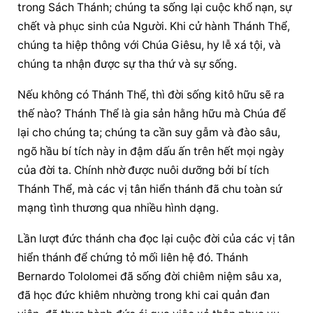
trong Sách Thánh; chúng ta sống lại cuộc khổ nạn, sự 
chết và 
phục sinh
 của Người. Khi cử hành Thánh Thể, 
chúng ta 
hiệp thông
 với Chúa Giêsu, hy lễ xá tội, và 
chúng ta nhận được sự tha thứ và sự sống.
Nếu không có Thánh Thể, thì đời sống kitô hữu sẽ ra 
thế nào? Thánh Thể là gia sản hằng hữu mà Chúa để 
lại cho chúng ta; chúng ta cần suy gẫm và đào sâu, 
ngõ hầu bí tích này in đậm dấu ấn trên hết mọi ngày 
của đời ta. Chính nhờ được nuôi dưỡng bởi bí tích 
Thánh Thể, mà các vị tân hiển thánh đã chu toàn sứ 
mạng tình thương qua nhiều hình dạng.
Lần lượt đức thánh cha đọc lại cuộc đời của các vị tân 
hiển thánh để chứng tỏ mối liên hệ đó. Thánh 
Bernardo Tololomei đã sống đời chiêm niệm sâu xa, 
đã học đức khiêm nhường trong khi cai quản đan 