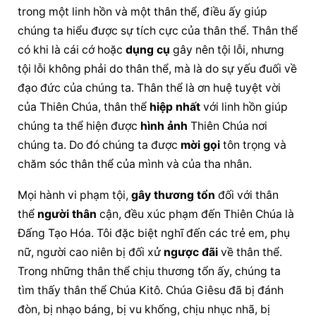
trong một linh hồn và một thân thể, điều ấy giúp 
chúng ta hiểu được sự tích cực của thân thể. 
Thân thể
có khi là cái cớ hoặc 
dụng cụ
 gây nên tội lỗi, nhưng 
tội lỗi không phải do thân thể, mà là do sự yếu đuối về 
đạo đức của chúng ta. 
Thân thể
 là ơn huệ tuyệt vời 
của Thiên Chúa, 
thân thể
hiệp nhất
 với linh hồn giúp 
chúng ta thể hiện được 
hình ảnh
Thiên Chúa
 nơi 
chúng ta. Do đó chúng ta được 
mời gọi
 tôn trọng và 
chăm sóc 
thân thể
 của mình và của tha nhân.
Mọi hành vi phạm tội, 
gây thương tổn
 đối với 
thân 
thể
người thân
 cận, đều xúc phạm đến 
Thiên Chúa
 là 
Đấng Tạo Hóa. Tôi đặc biệt nghĩ đến các trẻ em, phụ 
nữ, người cao niên bị đối xử 
ngược đãi
 về thân thể. 
Trong những 
thân thể
 chịu thương tổn ấy, chúng ta 
tìm thấy 
thân thể
 Chúa Kitô. 
Chúa Giêsu
 đã bị đánh 
đòn, bị nhạo báng, bị vu khống, chịu nhục nhã, bị 