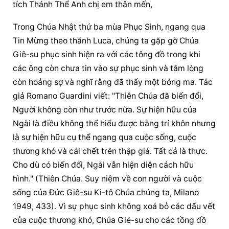
tích Thánh Thể
 Anh chị em thân mến,
Trong Chúa Nhật thứ ba mùa Phục Sinh, ngang qua 
Tin Mừng theo thánh Luca, chúng ta gặp gỡ Chúa 
Giê-su 
phục sinh
 hiện ra với 
các 
tông đồ
 trong khi 
các ông còn chưa tin vào sự 
phục sinh
 và tâm lòng 
còn hoảng sợ và nghĩ rằng đã thấy một bóng ma. Tác 
giả Romano Guardini viết: "Thiên Chúa đã biến đổi, 
Người không còn như trước nữa. Sự hiện hữu của 
Ngài là điều không thể hiểu được bằng trí khôn nhưng 
là sự hiện hữu cụ thể ngang qua cuộc sống, cuộc 
thương khó và cái chết trên thập giá. Tất cả là thực. 
Cho dù có biến đổi, Ngài vẫn 
hiện diện
 cách hữu 
hình." (Thiên Chúa. Suy niệm về con người và cuộc 
sống của Đức Giê-su Ki-tô Chúa chúng ta, Milano 
1949, 433). Vì sự 
phục sinh
 không xoá bỏ các dấu vết 
của cuộc thương khó, Chúa Giê-su cho các tồng đồ 