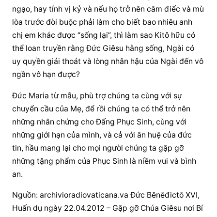
ngạo, hay tính vị kỷ và nếu họ trở nên câm điếc và mù 
lòa trước đòi buộc phải làm cho biết bao nhiêu anh 
chị em khác được “sống lại”, thì làm sao Kitô hữu có 
thể loan truyền rằng Đức Giêsu hằng sống, Ngài có 
uy quyền giải thoát và lòng 
nhân hậu
 của Ngài đến vô 
ngần vô hạn được?
Đức Maria từ mẫu, phù trợ chúng ta cùng với sự 
chuyển cầu của Mẹ, để rồi chúng ta có thể trở nên 
những 
nhân chứng
 cho Đấng Phục Sinh, cùng với 
những giới hạn của mình, và cả với ân huệ của đức 
tin, hầu mang lại cho mọi người chúng ta gặp gỡ 
những tặng phẩm của 
Phục Sinh
 là niềm vui và bình 
an.
Nguồn: archivioradiovaticana.va Đức Bênêđictô XVI, 
Huấn dụ ngày 22.04.2012 – Gặp gỡ 
Chúa Giêsu
 nơi 
Bí 