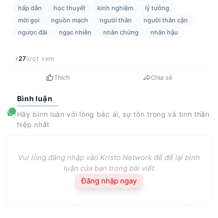
hấp dẫn
học thuyết
kinh nghiệm
lý tưởng
mời gọi
nguồn mạch
người thân
người thân cận
ngược đãi
ngạc nhiên
nhân chứng
nhân hậu
27
lượt xem
Thích
Chia sẻ
Bình luận
Hãy bình luận với lòng bác ái, sự tôn trọng và tinh thần
hiệp nhất
Vui lòng đăng nhập vào Kristo Network để để lại bình
luận của bạn trong bài viết
Đăng nhập ngay