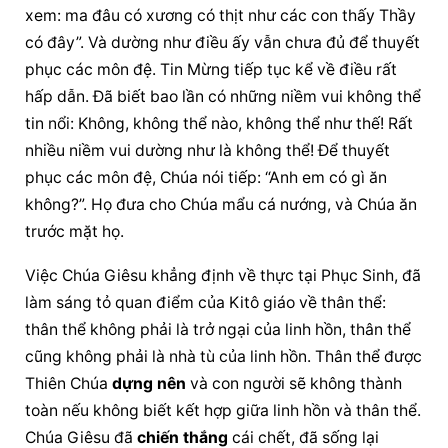
xem: ma đâu có xương có thịt như các con thấy Thầy 
có đây”. Và dường như điều ấy vẫn chưa đủ để thuyết 
phục các môn đệ. Tin Mừng tiếp tục kể về điều rất 
hấp dẫn. Đã biết bao lần có những niềm vui không thể 
tin nổi: Không, không thể nào, không thể như thế! Rất 
nhiều niềm vui dường như là không thể! Để thuyết 
phục các môn đệ, Chúa nói tiếp: “Anh em có gì ăn 
không?”. Họ đưa cho Chúa mẩu cá nướng, và Chúa ăn 
trước mặt họ.
Việc 
Chúa Giêsu
 khẳng định về thực tại Phục Sinh, đã 
làm sáng tỏ quan điểm của Kitô giáo về thân thể: 
thân thể
 không phải là trở ngại của linh hồn, 
thân thể
cũng không phải là nhà tù của linh hồn. 
Thân thể
 được 
Thiên Chúa
dựng nên
 và con người sẽ không thành 
toàn nếu không biết kết hợp giữa linh hồn và thân thể. 
Chúa Giêsu
 đã 
chiến thắng
 cái chết, đã sống lại 