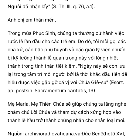
Người đã nhận lấy" (S. Th. III, q. 76, a.1).
Anh chị em thân mến,
Trong mùa Phục Sinh, chúng ta thường cử hành việc 
rước lễ lần đầu cho các trẻ em. Do đó, tôi 
mời gọi
 các 
cha xứ, các bậc phụ huynh và các giáo lý viên chuẩn 
bị kỹ lưỡng thánh lễ quan trọng này với lòng nhiệt 
thành trong tinh thần tiết kiệm. "Ngày này sẽ còn lưu 
lại trong tâm trí mỗi người bởi là thời khắc đầu tiên để 
hiểu được việc gặp gỡ cá vị với Chúa Giê-su" (Esort. 
ap. postsin. Sacramentum caritatis, 19).
Mẹ Maria, Mẹ 
Thiên Chúa
 sẽ giúp chúng ta lắng nghe 
chăm chú Lời Chúa và tham dự cách xứng hợp vào 
thánh lễ hầu trở thành chứng nhân cho nhân loại mới.
Nguồn: archivioradiovaticana.va Đức Bênêđictô XVI, 