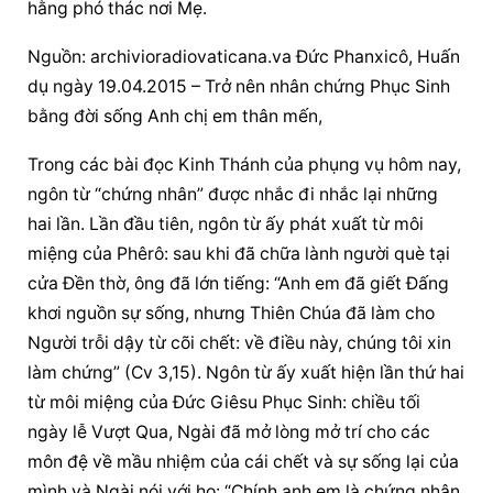
hằng phó thác nơi Mẹ.
Nguồn: archivioradiovaticana.va Đức Phanxicô, Huấn 
dụ ngày 19.04.2015 – Trở nên 
nhân chứng
Phục Sinh
bằng đời sống Anh chị em thân mến,
Trong các bài đọc Kinh Thánh của phụng vụ hôm nay, 
ngôn từ “chứng nhân” được nhắc đi nhắc lại những 
hai lần. Lần đầu tiên, ngôn từ ấy phát xuất từ môi 
miệng của Phêrô: sau khi đã chữa lành người què tại 
cửa Đền thờ, ông đã lớn tiếng: “Anh em đã giết Đấng 
khơi nguồn sự sống, nhưng 
Thiên Chúa
 đã làm cho 
Người trỗi dậy từ cõi chết: về điều này, chúng tôi xin 
làm chứng” (Cv 3,15). Ngôn từ ấy xuất hiện lần thứ hai 
từ môi miệng của Đức Giêsu Phục Sinh: chiều tối 
ngày lễ Vượt Qua, Ngài đã mở lòng mở trí cho các 
môn đệ về mầu nhiệm của cái chết và sự sống lại của 
mình và Ngài nói với họ: “Chính anh em là chứng nhân 