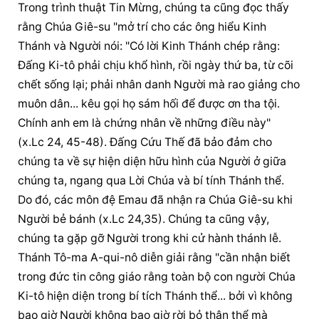
Trong trình thuật Tin Mừng, chúng ta cũng đọc thấy 
rằng Chúa Giê-su "mở trí cho các ông hiểu Kinh 
Thánh và Người nói: "Có lời Kinh Thánh chép rằng: 
Đấng Ki-tô phải chịu khổ hình, rồi ngày thứ ba, từ cõi 
chết sống lại; phải nhân danh Người mà rao giảng cho 
muôn dân... kêu gọi họ sám hối để được ơn tha tội. 
Chính anh em là chứng nhân về những điều này" 
(x.Lc 24, 45-48). Đấng Cứu Thế đã bảo đảm cho 
chúng ta về sự 
hiện diện
 hữu hình của Người ở giữa 
chúng ta, ngang qua Lời Chúa và bí tính Thánh thể. 
Do đó, các môn đệ Emau đã nhận ra Chúa Giê-su khi 
Người bẻ bánh (x.Lc 24,35). Chúng ta cũng vậy, 
chúng ta gặp gỡ Người trong khi cử hành thánh lễ. 
Thánh Tô-ma A-qui-nô diễn giải rằng "cần nhận biết 
trong đức tin công giáo rằng toàn bộ con người Chúa 
Ki-tô 
hiện diện
 trong bí tích Thánh thể... bởi vì không 
bao giờ Người không bao giờ rời bỏ 
thân thể
 mà 