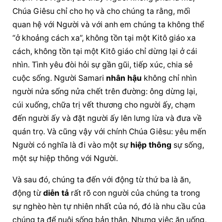
Chúa Giêsu
 chỉ cho họ và cho chúng ta rằng, mối 
quan hệ với Người và với anh em chúng ta không thể 
“ở khoảng cách xa”, không tồn tại một Kitô giáo xa 
cách, không tồn tại một Kitô giáo chỉ dừng lại ở cái 
nhìn. Tình yêu đòi hỏi sự gần gũi, tiếp xúc, chia sẻ 
cuộc sống. Người Samari 
nhân hậu
 không chỉ nhìn 
người nửa sống nửa chết trên đường: ông dừng lại, 
cúi xuống, chữa trị vết thương cho người ấy, chạm 
đến người ấy và đặt người ấy lên lưng lừa và đưa về 
quán trọ. Và cũng vậy với chính Chúa Giêsu: yêu mến 
Người có nghĩa là đi vào một sự 
hiệp thông
 sự sống, 
một sự 
hiệp thông
 với Người.
Và sau đó, chúng ta đến với động từ thứ ba là ăn, 
động từ 
diễn tả
 rất rõ con người của chúng ta trong 
sự nghèo hèn tự nhiên nhất của nó, đó là nhu cầu của 
chúng ta để nuôi sống bản thân. Nhưng việc ăn uống, 