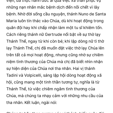
viện, đã thực hành đức ái qua việc xả thân phục vụ 
những nạn nhân mắc bệnh dịch đến nỗi chết vì lây 
bệnh. Nhờ đời sống cầu nguyện, thánh Nuno de Santa 
Maria luôn tín thác vào Chúa, dù khi hoạt động trong 
quân đội hay khi chấp nhận làm một tu sĩ khiêm tốn. 
Cách riêng thánh nữ Gertrude nổi bật về sự thờ lạy 
Thánh Thể, ngay từ khi còn bé; khi lập dòng nữ tì thờ 
lạy Thánh Thể, chị đã muốn đặt việc thờ lạy Chúa lên 
trên tất cả mọi hoạt động, nhưng cũng nhờ sự chiêm 
niệm tình thương của Chúa mà chị đã biết nhìn nhận 
sự 
hiện diện
 của Chúa nơi tha nhân. Hai vị thánh 
Tadini và Volpicelli, sáng lập hội dòng hoạt động xã 
hội, cũng mang một tinh thần tương tự, nghĩa là từ 
Thánh Thể, từ việc chiêm ngắm tình thương của 
Chúa, mà chúng ta nhạy cảm với những nhu cầu của 
tha nhân. Kết luận, ngài nói: