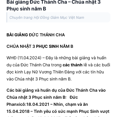
Bài giảng Đức Thánh Cha – Chúa nhật 3
Phục sinh năm B
Chuyên trang Hội Đồng Giám Mục Việt Nam
BÀI GIẢNG
 ĐỨC THÁNH CHA
CHÚA NHẬT 3 
PHỤC SINH
 NĂM B
WHĐ (11.04.2024) – Đây là những 
bài giảng
 và huấn 
dụ của Đức Thánh Cha trong 
các thánh
 lễ và các buổi 
đọc kinh Lạy Nữ Vương Thiên Đàng với các tín hữu 
vào Chúa nhật 3 
Phục sinh
 năm B.
Các 
bài giảng
 và huấn dụ của Đức Thánh Cha vào 
Chúa nhật 3 
Phục sinh
 năm B:   Đức 
Phanxicô:18.04.2021 – Nhìn, chạm và ăn   
15.04.2018 – Tình yêu có sức mạnh 
Phục Sinh
 vượt 