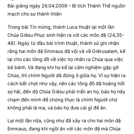
Bài giảng
 ngày 26.04.2009 – 
Bí tích Thánh Thể
nguồn 
mạch
 cho sự thánh thiện
Trong bài Tin mừng, thánh Luca thuật lại một lần 
Chúa Giêsu
Phục sinh
 hiện ra với các môn đệ (24,35-
48). Ngày từ đầu bài trình thuật, thánh sử ghi nhận 
rằng hai môn đệ Emmaus đã vội vã về Giêrusalem, kể 
lại cho 
các 
tông đồ
 về việc họ nhân ra Chúa qua việc 
bẻ bánh. Và đang khi họ kể lại cảm nghiệm gặp gỡ 
Chúa, thì chính Người đã đứng ở giữa họ. Vì sự hiện ra 
cách bất chợt như vậy, nên 
các 
tông đồ
 đã hoảng hốt 
sợ hãi, đến độ 
Chúa Giêsu
 phải trấn an họ, bảo họ hãy 
chạm đến mình để chứng thực là chính Người chứ 
không phải là ma, và bảo họ đưa cái gì để ăn.
Lại một lần nữa, cũng như đã xảy ra cho hai môn đệ 
Emmaus, đang khi ngồi ăn với các môn đệ mà 
Chúa 