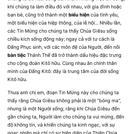
khi chúng ta làm điều đó với nhau, với gia đình hoặc 
bạn bè, cũng trở thành một 
biểu hiện
 của tình yêu, 
một 
biểu hiện
 của hiệp thông, của lễ hội... Nhiều lần, 
các Tin Mừng cho chúng ta thấy 
Chúa Giêsu
 sống 
chiều kích sống động này; ngay cả với tư cách là 
Đấng Phục sinh, với các môn đệ của Người, đến nỗi 
bàn tiệc
 Thánh Thể đã trở thành dấu hiệu đặc trưng 
cho 
cộng đoàn
 Kitô hữu. Cùng nhau ăn chính thân 
mình của Đấng Kitô: đây là trung tâm của đời sống 
Kitô hữu.
Thưa anh chị em, đoạn Tin Mừng này cho chúng ta 
thấy rằng 
Chúa Giêsu
 không phải là một “bóng ma”, 
nhưng là một Người sống; rằng khi 
Chúa Giêsu
 đến 
gần chúng ta, Người làm cho chúng ta vui mừng, đến 
độ không tin, và khiến chúng ta kinh ngạc, với sự 
ngạc nhiên
 mà chỉ có sự 
hiện diện
 của 
Thiên Chúa