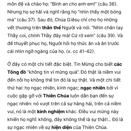
môn đệ và chào họ: “Bình an cho anh em!” (câu 36). 
Nhưng họ sợ hãi và nghĩ rằng họ “nhìn thấy một bóng 
ma” (câu 37). Sau đó, 
Chúa Giêsu
 chỉ cho họ những 
vết thương trên 
thân thể
 Người và nói: “Nhìn chân tay 
Thầy coi, chính Thầy đây mà! Cứ rờ xem” (câu 39). Và 
để thuyết phục họ, Người hỏi họ thức ăn và ăn trước 
cái nhìn ngỡ ngàng của họ. (x. cc 41-42).
Ở đây có một chi tiết đặc biệt. Tin Mừng cho biết 
các 
Tông đồ
 “không tin vì mừng quá”. Đó thật là niềm vui 
đến nỗi họ không thể tin đó là sự thật. Và một chi tiết 
thứ hai: họ ngạc nhiên, kinh ngạc; 
ngạc nhiên
 bởi vì 
cuộc gặp gỡ với 
Thiên Chúa
 luôn dẫn bạn đến sự 
ngạc nhiên: nó vượt trên cả sự hăng hái, trên cả niềm 
vui, nó là một 
kinh nghiệm
 khác. Điều vui mừng này 
khiến họ nghĩ: không, đây không thể là sự thật!... Đó là 
sự 
ngạc nhiên
 về sự 
hiện diện
 của Thiên Chúa.