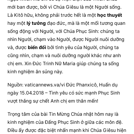
mới ban được, bởi vì 
Chúa Giêsu
 là một Người sống. 
Là Kitô hữu, không phải trước hết là một 
học thuyết
hay một 
lý tưởng
 đạo đức, mà là một mối tương quan 
sống động với Người, với Chúa Phục Sinh: chúng ta 
nhìn Người, chạm vào Người, được Người nuôi dưỡng 
và, được 
biến đổi
 bởi tình yêu của Người, chúng ta 
cũng nhìn, chạm và nuôi dưỡng người khác như anh 
chị em. Xin Đức Trinh Nữ Maria giúp chúng ta sống 
kinh nghiệm
 ân sủng này.
Nguồn: vaticannews.va/vi Đức Phanxicô, Huấn dụ 
ngày 15.04.2018 – Tình yêu có sức mạnh 
Phục Sinh
vượt thắng sự chết Anh chị em thân mến!
Trọng tâm của bài Tin Mừng Chúa nhật hôm nay là 
kinh nghiệm
 của Đấng 
Phục Sinh
 ở giữa các môn đệ. 
Điều ấy được đặc biệt nhấn mạnh khi 
Chúa Giêsu
 hiện 