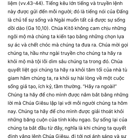
liệm (vv.43-44). Tiếng 
kêu lớn tiếng
 và truyền lệnh 
này được gửi đến mỗi người; đó là tiếng nói của Đấng 
là chủ tể sự sống và Ngài muốn tất cả được sự sống 
dồi dào (Ga 10,10). Chúa Kitô không cam chịu những 
ngôi mộ mà chúng ta kiến tạo bằng những chọn lựa 
sự ác và chết chóc mà chúng ta đưa ra. Chúa mời gọi 
chúng ta, hầu như ngài truyền cho chúng ta hãy ra 
khỏi mộ mà tội lỗi dìm sâu chúng ta trong đó. Chúa 
quyết liệt gọi chúng ta hãy ra khỏi tăm tối của nhà tù 
giam hãm chúng ta, ra khỏi sự hài lòng về một cuộc 
sống giả tạo, ích kỷ, tầm thường. “Hãy ra ngoài!” 
Chúng ta hãy để cho mình được nắm bắt bằng những 
lời mà Chúa Giêsu lập lại với mỗi người chúng ta hôm 
nay. Chúng ta hãy để cho mình được giải thoát khỏi 
những băng cuộn của tính kiêu ngạo. Sự sống lại của 
chúng ta bắt đầu từ đây, nghĩa là khi chúng ta quyết 
định vâng lệnh Chúa Giêsu, đi tới nơi ánh sáng và sự 