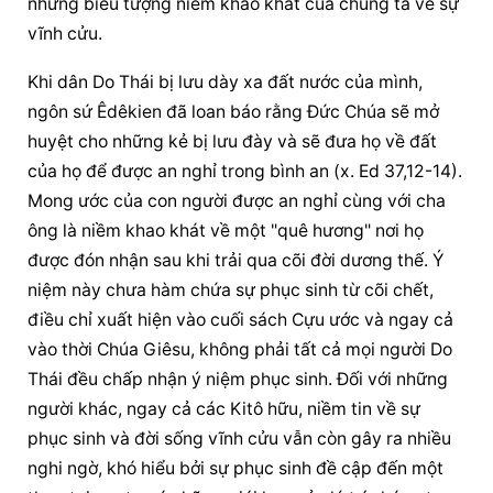
những biểu tượng niềm khao khát của chúng ta về sự 
vĩnh cửu.
Khi dân Do Thái bị lưu dày xa đất nước của mình, 
ngôn sứ Êdêkien đã loan báo rằng Đức Chúa sẽ mở 
huyệt cho những kẻ bị lưu đày và sẽ đưa họ về đất 
của họ để được an nghỉ trong bình an (x. Ed 37,12-14). 
Mong ước của con người được an nghỉ cùng với cha 
ông là niềm khao khát về một "quê hương" nơi họ 
được đón nhận sau khi trải qua cõi đời dương thế. Ý 
niệm này chưa hàm chứa sự phục sinh từ cõi chết, 
điều chỉ xuất hiện vào cuối sách Cựu ước và ngay cả 
vào thời Chúa Giêsu, không phải tất cả mọi người Do 
Thái đều chấp nhận ý niệm phục sinh. Đối với những 
người khác, ngay cả các Kitô hữu, niềm tin về sự 
phục sinh và đời sống vĩnh cửu vẫn còn gây ra nhiều 
nghi ngờ, khó hiểu bởi sự phục sinh đề cập đến một 