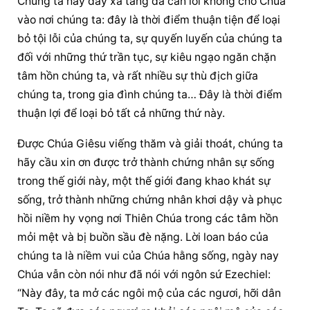
Chúng ta hãy đẩy xa tảng đá cản lối không cho Chúa 
vào nơi chúng ta: đây là thời điểm thuận tiện để loại 
bỏ tội lỗi của chúng ta, sự quyến luyến của chúng ta 
đối với những thứ trần tục, sự kiêu ngạo ngăn chặn 
tâm hồn chúng ta, và rất nhiều sự thù địch giữa 
chúng ta, trong gia đình chúng ta… Đây là thời điểm 
thuận lợi để loại bỏ tất cả những thứ này.
Được Chúa Giêsu viếng thăm và giải thoát, chúng ta 
hãy cầu xin ơn được trở thành chứng nhân sự sống 
trong thế giới này, một thế giới đang khao khát sự 
sống, trở thành những chứng nhân khơi dậy và phục 
hồi niềm hy vọng nơi Thiên Chúa trong các tâm hồn 
mỏi mệt và bị buồn sầu đè nặng. Lời loan báo của 
chúng ta là niềm vui của Chúa hằng sống, ngày nay 
Chúa vẫn còn nói như đã nói với ngôn sứ Ezechiel: 
“Này đây, ta mở các ngôi mộ của các ngươi, hỡi dân 