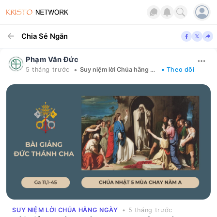
Chia Sẻ Ngắn
Phạm Văn Đức
•
5 tháng trước
Suy niệm lời Chúa hằng ngày
• Theo dõi
SUY NIỆM LỜI CHÚA HẰNG NGÀY
• 5 tháng trước