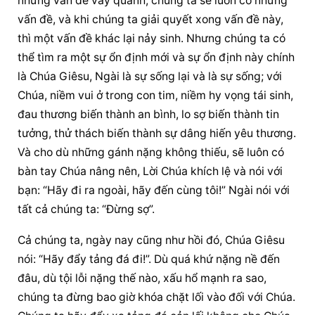
những vấn đề vây quanh; chúng ta sẽ luôn có những 
vấn đề, và khi chúng ta giải quyết xong vấn đề này, 
thì một vấn đề khác lại nảy sinh. Nhưng chúng ta có 
thể tìm ra một sự ổn định mới và sự ổn định này chính 
là Chúa Giêsu, Ngài là sự sống lại và là sự sống; với 
Chúa, niềm vui ở trong con tim, niềm hy vọng tái sinh, 
đau thương biến thành an bình, lo sợ biến thành tin 
tưởng, thử thách biến thành sự dâng hiến yêu thương. 
Và cho dù những gánh nặng không thiếu, sẽ luôn có 
bàn tay Chúa nâng nên, Lời Chúa khích lệ và nói với 
bạn: “Hãy đi ra ngoài, hãy đến cùng tôi!” Ngài nói với 
tất cả chúng ta: “Đừng sợ”.
Cả chúng ta, ngày nay cũng như hồi đó, Chúa Giêsu 
nói: “Hãy đẩy tảng đá đi!”. Dù quá khứ nặng nề đến 
đâu, dù tội lỗi nặng thế nào, xấu hổ mạnh ra sao, 
chúng ta đừng bao giờ khóa chặt lối vào đối với Chúa. 