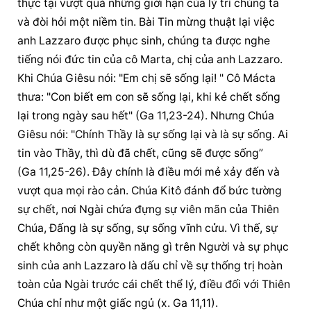
thực tại vượt quá những giới hạn của lý trí chúng ta 
và đòi hỏi một niềm tin. Bài Tin mừng thuật lại việc 
anh Lazzaro được phục sinh, chúng ta được nghe 
tiếng nói đức tin của cô Marta, chị của anh Lazzaro. 
Khi Chúa Giêsu nói: "Em chị sẽ sống lại! " Cô Mácta 
thưa: "Con biết em con sẽ sống lại, khi kẻ chết sống 
lại trong ngày sau hết" (Ga 11,23-24). Nhưng Chúa 
Giêsu nói: "Chính Thầy là sự sống lại và là sự sống. Ai 
tin vào Thầy, thì dù đã chết, cũng sẽ được sống” 
(Ga 11,25-26). Đây chính là điều mới mẻ xảy đến và 
vượt qua mọi rào cản. Chúa Kitô đánh đổ bức tường 
sự chết, nơi Ngài chứa đựng sự viên mãn của Thiên 
Chúa, Đấng là sự sống, sự sống vĩnh cửu. Vì thế, sự 
chết không còn quyền năng gì trên Người và sự phục 
sinh của anh Lazzaro là dấu chỉ về sự thống trị hoàn 
toàn của Ngài trước cái chết thể lý, điều đối với Thiên 
Chúa chỉ như một giấc ngủ (x. Ga 11,11).