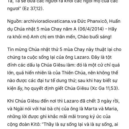
Ta, Ta sẽ đưa các ngươi ra khỏi các ngôi mộ của các 
ngươi” (Ez 37,12).
Nguồn: archivioradiovaticana.va Đức Phanxicô, Huấn 
dụ Chúa nhật 5 mùa Chay năm A (06/4/2014) - Hãy 
ra khỏi mộ Anh chị em thân mến, Chào buổi sáng!
Tin mừng Chúa nhật thứ 5 mùa Chay này thuật lại cho 
chúng ta cuộc sống lại của ông Lazaro. Đây là tột 
đỉnh các dấu lạ Chúa Giêsu làm: đó là một cử chỉ quá 
lớn, quá hiển nhiên là của Thiên Chúa, nên không thể 
nào được các đại tư tế dung thứ; sau khi hay biết sự 
kiện ấy, họ quyết định giết Chúa Giêsu (Xc Ga 11,53).
Khi Chúa Giêsu đến nơi thì Lazaro đã chết 3 ngày rồi, 
và Ngài nói với hai bà chị của ông là Marta và Maria, 
những lời được ghi khắc mãi mãi trong ký ức của 
cộng đoàn Kitô: “Thầy là sự sống lại và là sự sống, ai 