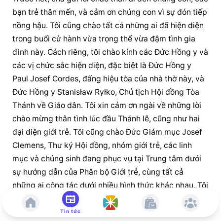
bạn trẻ thân mến, và cảm ơn chúng con vì sự đón tiếp 
nồng hậu. Tôi cũng chào tất cả những ai đã hiện diện 
trong buổi cử hành vừa trọng thể vừa đậm tình gia 
đình này. Cách riêng, tôi chào kính các Đức Hồng y và 
các vị chức sắc hiện diện, đặc biệt là Đức Hồng y 
Paul Josef Cordes, đấng hiệu tòa của nhà thờ này, và 
Đức Hồng y Stanisław Ryłko, Chủ tịch Hội đồng Tòa 
Thánh về Giáo dân. Tôi xin cảm ơn ngài về những lời 
chào mừng thân tình lúc đầu Thánh lễ, cũng như hai 
đại diện giới trẻ. Tôi cũng chào Đức Giám mục Josef 
Clemens, Thư ký Hội đồng, nhóm giới trẻ, các linh 
mục và chủng sinh đang phục vụ tại Trung tâm dưới 
sự hướng dẫn của Phân bộ Giới trẻ, cùng tất cả 
những ai cộng tác dưới nhiều hình thức khác nhau. Tôi 
đặc biệt nhắc đến các Hiệp hội, Phong trào và Cộng 
đoàn hiện diện nơi đây, nhất là Cộng đoàn Emmanuel, 
Tin tức