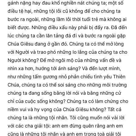
gánh nặng hay đau khổ nghiền nát chúng ta; một số 
điều tệ hại, những tội lỗi cũ không để cho chúng ta 
bước ra ngoài, những lầm lỗi thời tuổi trẻ mà không ai 
biết được. Những điều xấu này phải bị đẩy ra. Đã đến 
lúc chúng ta cần lăn tảng đá đi và bước ra ngoài gặp 
Chúa Giêsu đang ở gần đó. Chúng ta có thể mở lòng 
với Người và trao phó những lo lắng của chúng ta cho 
Người không? Để mở ngôi mộ của những vấn đề và 
nhìn xa hơn, hướng tới ánh sáng? Và đến lượt mình, 
như những tấm gương nhỏ phản chiếu tình yêu Thiên 
Chúa, chúng ta có thể soi sáng cho những môi trường 
chúng ta đang sống bằng lời nói và bằng những cử 
chỉ của cuộc sống không? Chúng ta có làm chứng cho 
niềm vui và hy vọng của Chúa Giêsu không? Tất cả 
chúng ta là những tội nhân. Tôi cũng muốn nói vài lời 
với các cha giải tội: anh em đừng quên rằng anh em 
cũng là những tội nhân và anh em trong toà giải tội 