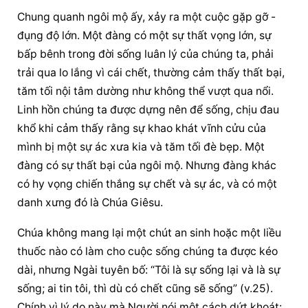
Chung quanh ngôi mộ ấy, xảy ra một cuộc gặp gỡ - 
đụng độ lớn. Một đàng có một sự thất vọng lớn, sự 
bấp bênh trong đời sống luân lý của chúng ta, phải 
trải qua lo lắng vì cái chết, thường cảm thấy thất bại, 
tăm tối nội tâm dường như không thể vượt qua nổi. 
Linh hồn chúng ta được dựng nên để sống, chịu đau 
khổ khi cảm thấy rằng sự khao khát vĩnh cửu của 
mình bị một sự ác xưa kia và tăm tối đè bẹp. Một 
đàng có sự thất bại của ngôi mộ. Nhưng đàng khác 
có hy vọng chiến thắng sự chết và sự ác, và có một 
danh xưng đó là Chúa Giêsu.
Chúa không mang lại một chút an sinh hoặc một liều 
thuốc nào có làm cho cuộc sống chúng ta được kéo 
dài, nhưng Ngài tuyên bố: “Tôi là sự sống lại và là sự 
sống; ai tin tôi, thì dù có chết cũng sẽ sống” (v.25). 
Chính vì lý do này mà Người nói một cách dứt khoát: 