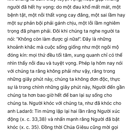
người đã hết hy vọng: do một đau khổ mất mát, một 
bệnh tật, một nỗi thất vọng cay đắng, một sai lầm hay 
một sự phản bội phải gánh chịu, một lỗi lầm nghiêm 
trọng đã phạm phải. Đôi khi chúng ta nghe người ta 
nói: “Không còn làm được gì nữa!”. Đây là những 
khoảnh khắc mà cuộc sống giống như một ngôi mộ 
đóng kín: mọi thứ đều tối tăm, xung quanh chỉ có thể 
nhìn thấy nỗi đau và tuyệt vọng. Phép lạ hôm nay nói 
với chúng ta rằng không phải như vậy, rằng trong 
những giây phút này, chúng ta không đơn độc, thực 
sự là trong chính những giây phút này, Người đến gần 
chúng ta hơn bao giờ hết để ban lại sự sống cho 
chúng ta. Người khóc với chúng ta, như đã khóc cho 
anh Ladarô: Tin mừng lặp lại hai lần rằng Người xúc 
động (x. c. 33,38) và nhấn mạnh rằng Người đã bật 
khóc (x. c. 35). Đồng thời Chúa Giêsu cũng mời gọi 