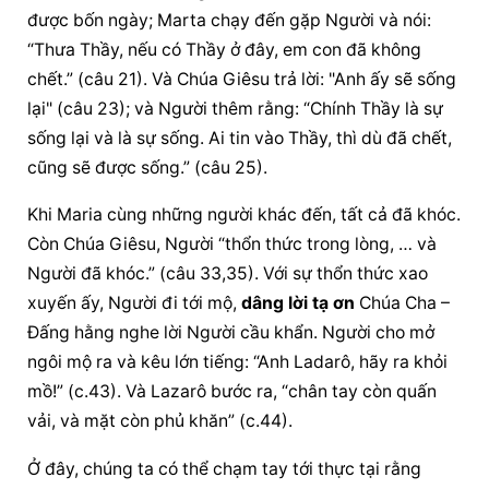
được bốn ngày; Marta chạy đến gặp Người và nói: 
“Thưa Thầy, nếu có Thầy ở đây, em con đã không 
chết.” (câu 21). Và Chúa Giêsu trả lời: "Anh ấy sẽ sống 
lại" (câu 23); và Người thêm rằng: “Chính Thầy là sự 
sống lại và là sự sống. Ai tin vào Thầy, thì dù đã chết, 
cũng sẽ được sống.” (câu 25).
Khi Maria cùng những người khác đến, tất cả đã khóc. 
Còn Chúa Giêsu, Người “thổn thức trong lòng, … và 
Người đã khóc.” (câu 33,35). Với sự thổn thức xao 
xuyến ấy, Người đi tới mộ, 
dâng lời tạ ơn
 Chúa Cha – 
Đấng hằng nghe lời Người cầu khẩn. Người cho mở 
ngôi mộ ra và kêu lớn tiếng: “Anh Ladarô, hãy ra khỏi 
mồ!” (c.43). Và Lazarô bước ra, “chân tay còn quấn 
vải, và mặt còn phủ khăn” (c.44).
Ở đây, chúng ta có thể chạm tay tới thực tại rằng 