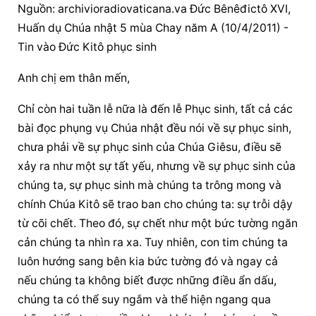
Nguồn: archivioradiovaticana.va Đức Bênêđictô XVI, 
Huấn dụ Chúa nhật 5 mùa Chay năm A (10/4/2011) - 
Tin vào Đức Kitô phục sinh
Anh chị em thân mến,
Chỉ còn hai tuần lễ nữa là đến lễ Phục sinh, tất cả các 
bài đọc phụng vụ Chúa nhật đều nói về sự phục sinh, 
chưa phải về sự phục sinh của Chúa Giêsu, điều sẽ 
xảy ra như một sự tất yếu, nhưng về sự phục sinh của 
chúng ta, sự phục sinh mà chúng ta trông mong và 
chính Chúa Kitô sẽ trao ban cho chúng ta: sự trỗi dậy 
từ cõi chết. Theo đó, sự chết như một bức tường ngăn 
cản chúng ta nhìn ra xa. Tuy nhiên, con tim chúng ta 
luôn hướng sang bên kia bức tường đó và ngay cả 
nếu chúng ta không biết được những điều ẩn dấu, 
chúng ta có thể suy ngắm và thể hiện ngang qua 