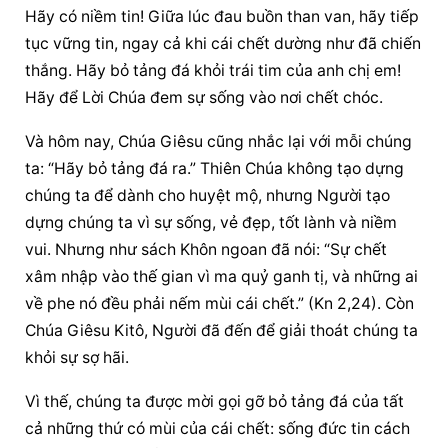
Hãy có niềm tin! Giữa lúc đau buồn than van, hãy tiếp 
tục vững tin, ngay cả khi cái chết dường như đã chiến 
thắng. Hãy bỏ tảng đá khỏi trái tim của anh chị em! 
Hãy để Lời Chúa đem sự sống vào nơi chết chóc.
Và hôm nay, Chúa Giêsu cũng nhắc lại với mỗi chúng 
ta: “Hãy bỏ tảng đá ra.” Thiên Chúa không tạo dựng 
chúng ta để dành cho huyệt mộ, nhưng Người tạo 
dựng chúng ta vì sự sống, vẻ đẹp, tốt lành và niềm 
vui. Nhưng như sách Khôn ngoan đã nói: “Sự chết 
xâm nhập vào thế gian vì ma quỷ ganh tị, và những ai 
về phe nó đều phải nếm mùi cái chết.” (Kn 2,24). Còn 
Chúa Giêsu Kitô, Người đã đến để giải thoát chúng ta 
khỏi sự sợ hãi.
Vì thế, chúng ta được mời gọi gỡ bỏ tảng đá của tất 
cả những thứ có mùi của cái chết: sống đức tin cách 