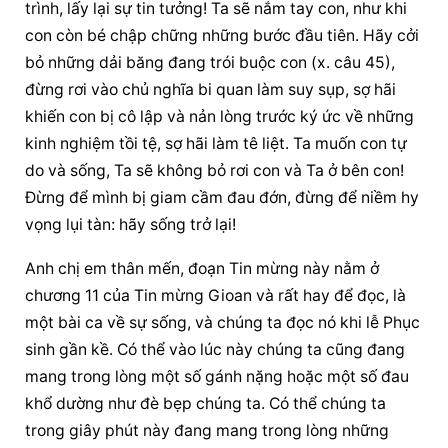
trình, lấy lại sự tin tưởng! Ta sẽ nắm tay con, như khi 
con còn bé chập chững những bước đầu tiên. Hãy cởi 
bỏ những dải băng đang trói buộc con (x. câu 45), 
đừng rơi vào chủ nghĩa bi quan làm suy sụp, sợ hãi 
khiến con bị cô lập và nản lòng trước ký ức về những 
kinh nghiệm tồi tệ, sợ hãi làm tê liệt. Ta muốn con tự 
do và sống, Ta sẽ không bỏ rơi con và Ta ở bên con! 
Đừng để mình bị giam cầm đau đớn, đừng để niềm hy 
vọng lụi tàn: hãy sống trở lại!
Anh chị em thân mến, đoạn Tin mừng này nằm ở 
chương 11 của Tin mừng Gioan và rất hay để đọc, là 
một bài ca về sự sống, và chúng ta đọc nó khi lễ Phục 
sinh gần kề. Có thể vào lúc này chúng ta cũng đang 
mang trong lòng một số gánh nặng hoặc một số đau 
khổ dường như đè bẹp chúng ta. Có thể chúng ta 
trong giây phút này đang mang trong lòng những 