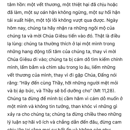
tâm hồn: một vết thương, một thiệt hại đã chịu hoặc 
đã làm, một sự oán hận không ngừng, một sự hối hận 
tái xuất hiện, một tội lỗi không vượt qua được. Ngày 
hôm nay, chúng ta hãy nhận ra những ngôi mộ của 
chúng ta và mời Chúa Giêsu tiến vào đó. Thật là điều 
lạ lùng: chúng ta thường thích ở lại một mình trong 
những hang động tối tăm của chúng ta, thay vì mời 
Chúa Giêsu đi vào; chúng ta bị cám dỗ tìm kiếm chính 
mình, lẩm bẫm và chìm sâu trong lo âu, liếm những 
vết thương của mình, thay vì đi gặp Chúa, Đấng nói 
rằng: “Hãy đến cùng Thầy, hỡi những người mệt mỏi 
và bị áp bức, và Thầy sẽ bổ dưỡng cho” (Mt 11,28). 
Chúng ta đừng để mình bị cầm hãm vì cám dỗ muốn ở 
một mình và không tin tưởng, than khóc vì những gì 
xảy ra cho chúng ta; chúng ta đừng chiều theo những 
lý luận sợ hãi vô ích và chẳng dẫn đến đâu, đừng cam 
chịu lập lại rằng mọi sự bất ổn và không còn như 