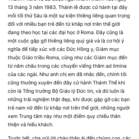
13 tháng 3 năm 1983. Thánh lễ được cử hành tại đây 
mỗi tối thứ Sáu là một sự kiện thiêng liêng quan trọng 
đối với nhiều bạn trẻ đến từ khắp nơi trên thế giới 
đang theo học tại các đại học ở Roma. Đây cũng là 
một cuộc gặp gỡ thiêng liêng quý giá và là cơ hội ý 
nghĩa để tiếp xúc với các Đức Hồng y, Giám mục 
thuộc Giáo triều Roma, cũng như các Giám mục đến 
từ năm châu trong các chuyến viếng thăm ad limina 
của các ngài. Như anh chị em đã nhắc đến, chính tôi 
cũng thường xuyên đến đây cử hành Thánh Thể khi 
còn là Tổng trưởng Bộ Giáo lý Đức tin, và đó luôn là 
những trải nghiệm thật đẹp, khi được gặp gỡ các bạn 
trẻ nam nữ đến từ khắp nơi trên thế giới, những người 
xem Trung tâm này như một điểm quy chiếu thân 
thiện và hiếu khách.
Trước hết, cha gửi lời chào thân ái đến chúng con, các 