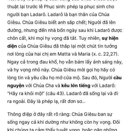
thuật lại trước lễ Phục sinh: phép lạ phục sinh cho 
người bạn Ladarô. Ladarô là bạn thân của Chúa 
Giêsu. Chúa Giêsu biết anh sắp chết; Người đã lên 
đường, nhưng đến nhà bốn ngày sau khi Ladarô được 
chôn cất, khi mọi hy vọng đã tắt. Tuy nhiên, 
sự hiện 
diện
 của Chúa Giêsu đã thắp lại một chút tin tưởng 
nơi lòng của hai chị em Matta và Maria (x. c. 22,27). 
Ngay cả trong đau khổ, họ vẫn bám lấy ánh sáng này, 
và hy vọng nhỏ này. Chúa Giêsu mời gọi họ hãy có 
lòng tin và yêu cầu họ mở cửa mộ. Sau đó, Người 
cầu 
nguyện
 với Chúa Cha và 
kêu lớn tiếng
 với Ladarô: 
“Hãy ra khỏi mộ!” (câu 43). Ladarô đã sống lại và đi 
ra ngoài. Đây là phép lạ, rất đơn sơ…
Thông điệp ở đây rất rõ ràng: Chúa Giêsu ban sự 
sống ngay cả khi dường như không còn hy vọng. Đôi 
khi chúng ta cảm thấy tuyệt vọng, hoặc gặp những 