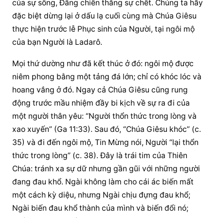
của sự sống, Đấng chiến thắng sự chết. Chúng ta hãy 
đặc biệt dừng lại ở dấu lạ cuối cùng mà Chúa Giêsu 
thực hiện trước lễ Phục sinh của Người, tại ngôi mộ 
của bạn Người là Ladarô.
Mọi thứ dường như đã kết thúc ở đó: ngôi mộ được 
niêm phong bằng một tảng đá lớn; chỉ có khóc lóc và 
hoang vắng ở đó. Ngay cả Chúa Giêsu cũng rung 
động trước mầu nhiệm đầy bi kịch về sự ra đi của 
một người thân yêu: “Người thổn thức trong lòng và 
xao xuyến” (Ga 11:33). Sau đó, “Chúa Giêsu khóc” (c. 
35) và đi đến ngôi mộ, Tin Mừng nói, Người “lại thổn 
thức trong lòng” (c. 38). Đây là trái tim của Thiên 
Chúa: tránh xa sự dữ nhưng gần gũi với những người 
đang đau khổ. Ngài không làm cho cái ác biến mất 
một cách kỳ diệu, nhưng Ngài chịu đựng đau khổ; 
Ngài biến đau khổ thành của mình và biến đổi nó; 