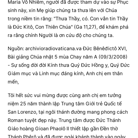
Maria Vô Nhiễm, người đã được tham dự vào sự Phục 
sinh này, xin Mẹ giúp chúng ta thưa lên với Chúa 
trong niềm tin rằng: "Thưa Thầy, có. Con vẫn tin Thầy 
là Đức Kitô, Con Thiên Chúa" (Ga 11,27), để khám phá 
ra rằng chính Người là ơn cứu độ cho chúng ta.
Nguồn: archivioradiovaticana.va Đức Bênêđictô XVI, 
Bài giảng Chúa nhật 5 mùa Chay năm A (09/3/2008) 
- Sự sống đời đời Kính thưa Quý Đức Hồng y, Quý Đức 
Giám mục và Linh mục đáng kính, Anh chị em thân 
mến,
Tôi hết sức vui mừng được cùng anh chị em tưởng 
niệm 25 năm thành lập Trung tâm Giới trẻ Quốc tế 
San Lorenzo, tại ngôi thánh đường mang phong cách 
Roman tuyệt đẹp này. Trung tâm được Đức Thánh 
Giáo hoàng Gioan Phaolô II thiết lập gần Đền thờ 
Thánh Phêrô và đã được ngài khánh thành vào ngày 