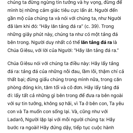
chúng ta đừng ngừng tin tưởng và hy vọng, đừng để 
mình bị những cảm giác tiêu cực lấn át. Người đến 
gần mộ của chúng ta và nói với chúng ta, như Người 
đã làm khi đó: “Hãy lăn tảng đá ra” (c. 39). Trong 
những giây phút này, chúng ta như có một tảng đá 
bên trong. Người duy nhất có thể 
lăn tảng đá ra
 là 
Chúa Giêsu, với lời của Người: “Hãy lăn tảng đá ra.”
Chúa Giêsu nói với chúng ta điều này: Hãy lấy tảng 
đá ra: tảng đá của những nỗi đau, lầm lỗi, thậm chí cả 
thất bại; đừng giấu chúng trong mình nữa, trong căn 
phòng đóng kín, tăm tối và cô đơn. Hãy lấy tảng đá 
đi: lấy tất cả những gì bên trong để đưa ra bên ngoài 
với sự tin tưởng, không sợ hãi, vì Ta ở bên con, Ta yêu 
con và Ta muốn con sống lại. Và, cũng như với 
Ladarô, Người lặp lại với mỗi người chúng ta: Hãy 
bước ra ngoài! Hãy đứng dậy, tiếp tục cuộc hành 