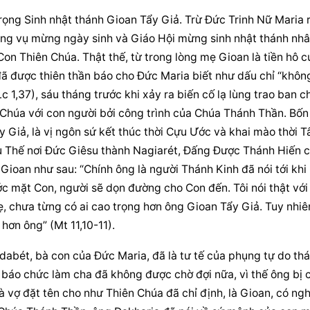
ọng Sinh nhật thánh Gioan Tẩy Giả. Trừ Đức Trinh Nữ Maria ra
ụng vụ mừng ngày sinh và Giáo Hội mừng sinh nhật thánh nhân
Con Thiên Chúa. Thật thế, từ trong lòng mẹ Gioan là tiền hô củ
đã được thiên thần báo cho Đức Maria biết như dấu chỉ “không
c 1,37), sáu tháng trước khi xảy ra biến cố lạ lùng trao ban ch
 Chúa với con người bởi công trình của Chúa Thánh Thần. Bốn 
iả, là vị ngôn sứ kết thúc thời Cựu Ước và khai mào thời Tâ
 Thế nơi Đức Giêsu thành Nagiarét, Đấng Được Thánh Hiến c
Gioan như sau: “Chính ông là người Thánh Kinh đã nói tới khi 
ớc mặt Con, người sẽ dọn đường cho Con đến. Tôi nói thật với 
, chưa từng có ai cao trọng hơn ông Gioan Tẩy Giả. Tuy nhiên
hơn ông” (Mt 11,10-11).
abét, bà con của Đức Maria, đã là tư tế của phụng tự do thái
n báo chức làm cha đã không được chờ đợi nữa, vì thế ông bị 
à vợ đặt tên cho như Thiên Chúa đã chỉ định, là Gioan, có nghĩ