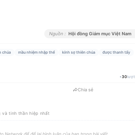
Nguồn :
Hội đồng Giám mục Việt Nam
n chúa
mầu nhiệm nhập thể
kính sợ thiên chúa
được thanh tẩy
30
lượ
Chia sẻ
g và tinh thần hiệp nhất
o Network để để lại bình luận của bạn trong bài viết