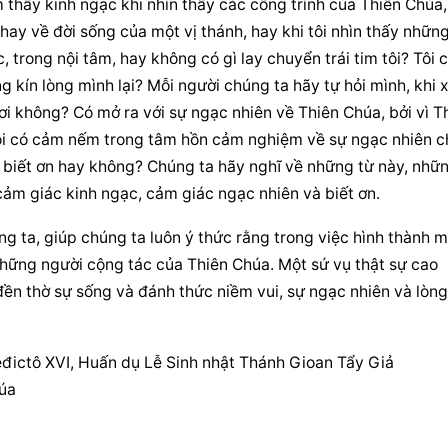
thấy kinh ngạc khi nhìn thấy các công trình của Thiên Chúa, 
ay về đời sống của một vị thánh, hay khi tôi nhìn thấy những
, trong nội tâm, hay không có gì lay chuyển trái tim tôi? Tôi c
 kín lòng mình lại? Mỗi người chúng ta hãy tự hỏi mình, khi x
ươi không? Có mở ra với sự ngạc nhiên về Thiên Chúa, bởi vì Th
ôi có cảm nếm trong tâm hồn cảm nghiệm về sự ngạc nhiên ch
 biết ơn hay không? Chúng ta hãy nghĩ về những từ này, nhữn
cảm giác kinh ngạc, cảm giác ngạc nhiên và biết ơn.
g ta, giúp chúng ta luôn ý thức rằng trong việc hình thành m
ững người cộng tác của Thiên Chúa. Một sứ vụ thật sự cao 
đền thờ sự sống và đánh thức niềm vui, sự ngạc nhiên và lòng 
đictô XVI, Huấn dụ Lễ Sinh nhật Thánh Gioan Tẩy Giả 
úa