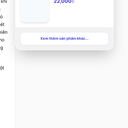
22,000
khi 
Đ
 
ó 
ét 
iên 
Xem thêm sản phẩm khác...
o 
g 
ột 