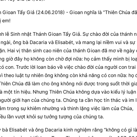
Gioan Tẩy Giả (24.06.2018) - Gioan nghĩa là “Thiên Chúa đã
ị em!
h lễ Sinh nhật Thánh Gioan Tẩy Giả. Sự chào đời của thánh n
ngài, ông bà Dacaria và Elisabét, và mang lại niềm vui và sự 
ận. Hai vị thân sinh cao niên của thánh Gioan đã mơ về ngày 
g giờ đây họ không còn chờ đợi nữa: họ cảm thấy mình bị loại
có con. Trước lời loan báo về việc chào đời của người con trai 
 vì theo luật tự nhiên ông không còn khả năng có con nữa: họ đ
 Thiên Chúa đã làm cho ông không nói được trong suốt thời gia
à một tín hiệu. Nhưng Thiên Chúa không dựa vào kiểu lý luận 
ười giới hạn của chúng ta. Chúng ta cần học tín thác và im l
m trong sự khiêm nhường và thinh lặng việc làm của Chúa, 
iều lần vượt khỏi sự tưởng tượng của chúng ta.
y bà Elisabét và ông Dacaria kinh nghiệm rằng “không có gì là