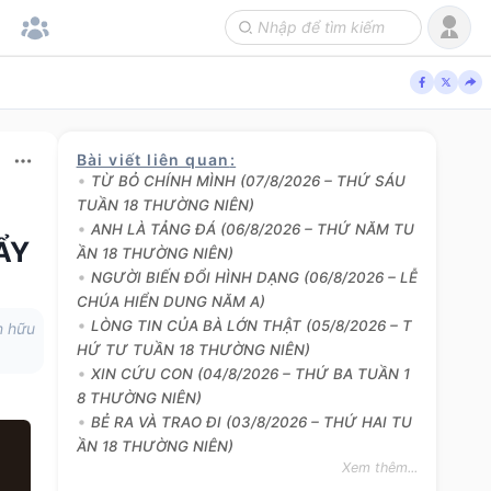
Bài viết liên quan
:
TỪ BỎ CHÍNH MÌNH (07/8/2026 – THỨ SÁU
TUẦN 18 THƯỜNG NIÊN)
ANH LÀ TẢNG ĐÁ (06/8/2026 – THỨ NĂM TU
ẨY
ẦN 18 THƯỜNG NIÊN)
NGƯỜI BIẾN ĐỔI HÌNH DẠNG (06/8/2026 – LỄ
CHÚA HIỂN DUNG NĂM A)
LÒNG TIN CỦA BÀ LỚN THẬT (05/8/2026 – T
n hữu
HỨ TƯ TUẦN 18 THƯỜNG NIÊN)
XIN CỨU CON (04/8/2026 – THỨ BA TUẦN 1
8 THƯỜNG NIÊN)
BẺ RA VÀ TRAO ĐI (03/8/2026 – THỨ HAI TU
ẦN 18 THƯỜNG NIÊN)
Xem thêm...