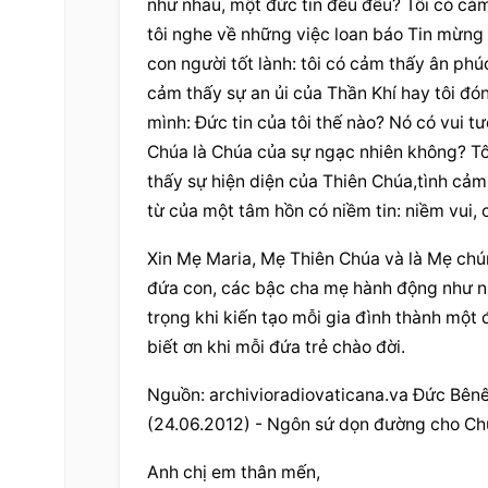
như nhau, một đức tin đều đều? Tôi có cảm 
tôi nghe về những việc loan báo Tin mừng h
con người tốt lành: tôi có cảm thấy ân phúc
cảm thấy sự an ủi của Thần Khí hay tôi đóng
mình: Đức tin của tôi thế nào? Nó có vui t
Chúa là Chúa của sự ngạc nhiên không? T
thấy sự hiện diện của Thiên Chúa,tình cảm
từ của một tâm hồn có niềm tin: niềm vui, 
Xin Mẹ Maria, Mẹ Thiên Chúa và là Mẹ chún
đứa con, các bậc cha mẹ hành động như nh
trọng khi kiến tạo mỗi gia đình thành một 
biết ơn khi mỗi đứa trẻ chào đời.
Nguồn: archivioradiovaticana.va Đức Bênê
(24.06.2012) - Ngôn sứ dọn đường cho Ch
Anh chị em thân mến,