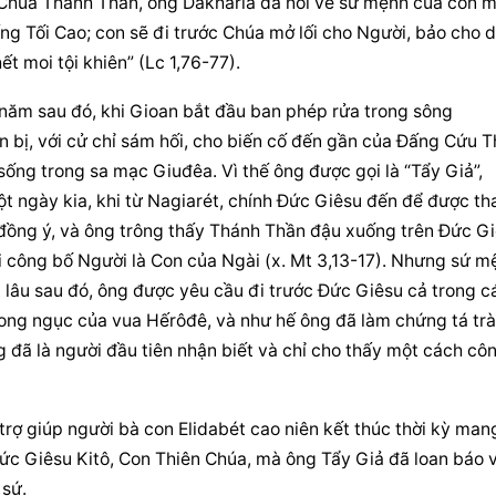
i Chúa Thánh Thần, ông Dakharia đã nói về sứ mệnh của con mi
ng Tối Cao; con sẽ đi trước Chúa mở lối cho Người, bảo cho d
ết moi tội khiên” (Lc 1,76-77).
năm sau đó, khi Gioan bắt đầu ban phép rửa trong sông 
 bị, với cử chỉ sám hối, cho biến cố đến gần của Đấng Cứu Th
ống trong sa mạc Giuđêa. Vì thế ông được gọi là “Tẩy Giả”, 
Một ngày kia, khi từ Nagiarét, chính Đức Giêsu đến để được th
 đồng ý, và ông trông thấy Thánh Thần đậu xuống trên Đức Gi
i công bố Người là Con của Ngài (x. Mt 3,13-17). Nhưng sứ mệ
 lâu sau đó, ông được yêu cầu đi trước Đức Giêsu cả trong cá
ong ngục của vua Hếrôđê, và như hế ông đã làm chứng tá trà
đã là người đầu tiên nhận biết và chỉ cho thấy một cách côn
rợ giúp người bà con Elidabét cao niên kết thúc thời kỳ mang
Đức Giêsu Kitô, Con Thiên Chúa, mà ông Tẩy Giả đã loan báo v
 sứ.