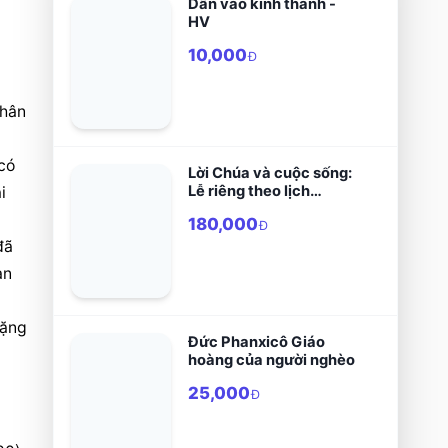
Dẫn vào kinh thánh -
HV
 
10,000
Đ
hân 
có 
Lời Chúa và cuộc sống:
Lễ riêng theo lịch
 
phụng vụ
180,000
Đ
ã 
n 
ặng 
Đức Phanxicô Giáo
hoàng của người nghèo
25,000
Đ
 