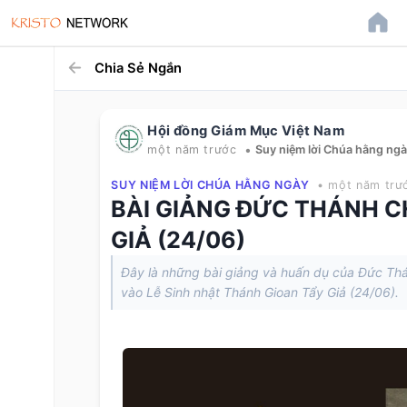
Chia Sẻ Ngắn
Hội đồng Giám Mục Việt Nam
•
một năm trước
Suy niệm lời Chúa hằng ng
SUY NIỆM LỜI CHÚA HẰNG NGÀY
• một năm trư
BÀI GIẢNG ĐỨC THÁNH C
GIẢ (24/06)
Đây là những bài giảng và huấn dụ của Đức Thán
vào Lễ Sinh nhật Thánh Gioan Tẩy Giả (24/06).