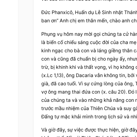
Đức Phanxicô, Huấn dụ Lễ Sinh nhật Thánh 
ban ơn” Anh chị em thân mến, chào anh ch
Phụng vụ hôm nay mời gọi chúng ta cử hàn
là biến cố chiếu sáng cuộc đời của cha mẹ 
kinh ngạc cho bà con và láng giềng thân c
con và cũng đã chuẩn bị cho ngày ấy, nhưn
trừ, bị khinh khi và thất vọng, vì họ không 
(x.Lc 1,13), ông Dacaria vẫn không tin, bởi
già, đã cao tuổi. Vì sự cứng lòng của ông,
vợ ông mang thai đứa con (x. câu 20). Đó l
của chúng ta và vào những khả năng con ng
trước mầu nhiệm của Thiên Chúa và suy gẫ
Đấng tự mặc khải mình trong lịch sử và nh
Và giờ đây, sự việc được thực hiện, giờ đâ