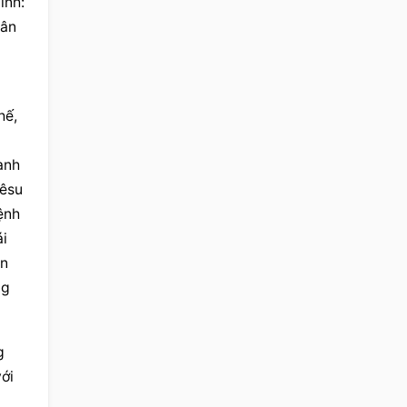
nh: 
ân 
ế, 
anh 
êsu 
nh 
i 
n 
g 
 
ới 