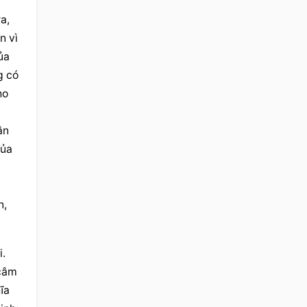
, 
 vì 
a 
 có 
o 
n 
ủa 
, 
. 
câm 
a 