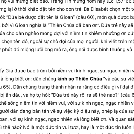
à họ vui mừng biết bao. Trang Tin mừng hôm nay (Lc 1,57-66.8
g lại ở thời khắc đặt tên cho con trẻ. Bà Elisabét chọn một t
nói: “Đứa bé được đặt tên là Gioan” (câu 60), món quà được b
bởi vì Gioan nghĩa là “Thiên Chúa đã ban ơn”. Đứa trẻ này sẽ l
húa cho dân nghèo mong đợi với niềm tin khiêm nhường ơn cứu
họn tên đó, ngoài sự chờ đợi của mọi người, khi viết trên mộ
y phút đó miệng lưỡi ông mở ra, ông nói được bình thường và 
ẩy Giả được bao trùm bởi niềm vui kinh ngạc, sự ngạc nhiên v
và lòng biết ơn: dân chúng 
kính sợ Thiên Chúa
 “và các sự việ
 65). Dân chúng trung thành nhận ra rằng có điều gì vĩ đại đã
 ẩn dấu, và họ tự hỏi: “Đứa trẻ này rồi ra sẽ thế nào?” (câu 6
ể sống niềm tin với niềm vui, với sự kinh ngạc, ngạc nhiên v
ười dân đang bàn tán về sự việc kỳ diệu này, phép lạ của sự 
an, với sự kinh ngạc, ngạc nhiên và lòng biết ơn. Và quan sát
hì thế nào? Nó là một đức tin vui tươi, hay là một đức tin luôn l