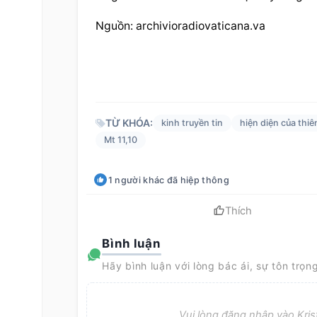
Nguồn: archivioradiovaticana.va
TỪ KHÓA:
kinh truyền tin
hiện diện của thiê
Mt 11,10
1
người khác
đã hiệp thông
Thích
Bình luận
Hãy bình luận với lòng bác ái, sự tôn trọn
Vui lòng đăng nhập vào Krist