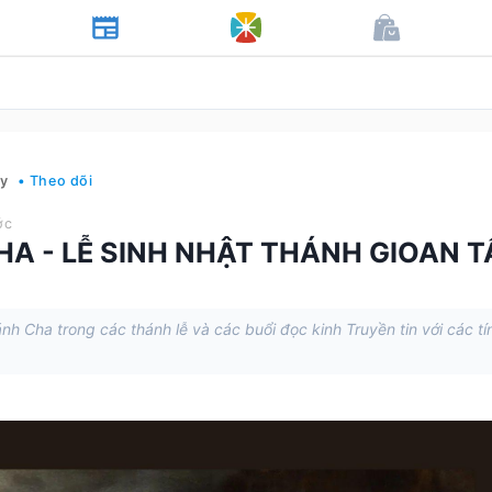
ày
• Theo dõi
ớc
HA - LỄ SINH NHẬT THÁNH GIOAN T
h Cha trong các thánh lễ và các buổi đọc kinh Truyền tin với các tí