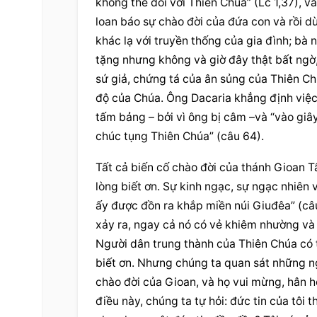
không thể đối với Thiên Chúa” (Lc 1,37), v
loan báo sự chào đời của đứa con và rồi dừn
khác lạ với truyền thống của gia đình; bà 
tặng nhưng không và giờ đây thật bất ngờ, 
sứ giả, chứng tá của ân sủng của Thiên C
độ của Chúa. Ông Dacaria khẳng định việc c
tấm bảng – bởi vì ông bị câm –và “vào giâ
chúc tụng Thiên Chúa” (câu 64).
Tất cả biến cố chào đời của thánh Gioan T
lòng biết ơn. Sự kinh ngạc, sự ngạc nhiên 
ấy được đồn ra khắp miền núi Giuđêa” (câu
xảy ra, ngay cả nó có vẻ khiêm nhường và bị
Người dân trung thành của Thiên Chúa có th
biết ơn. Nhưng chúng ta quan sát những ng
chào đời của Gioan, và họ vui mừng, hân ho
điều này, chúng ta tự hỏi: đức tin của tôi t