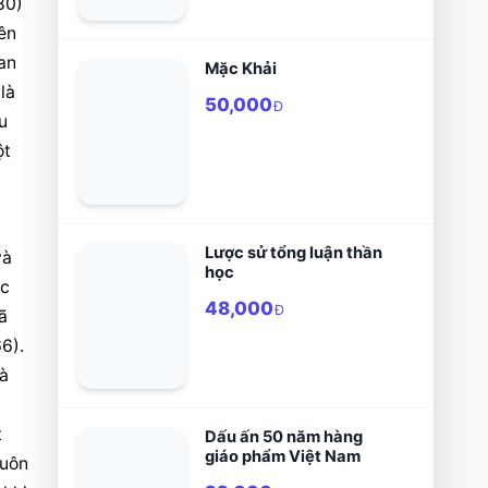
0) 
ên 
an 
Mặc Khải
à 
50,000
Đ
 
t 
Lược sử tổng luận thần
à 
học
c 
48,000
Đ
 
6). 
à 
 
Dấu ấn 50 năm hàng
giáo phẩm Việt Nam
uôn 