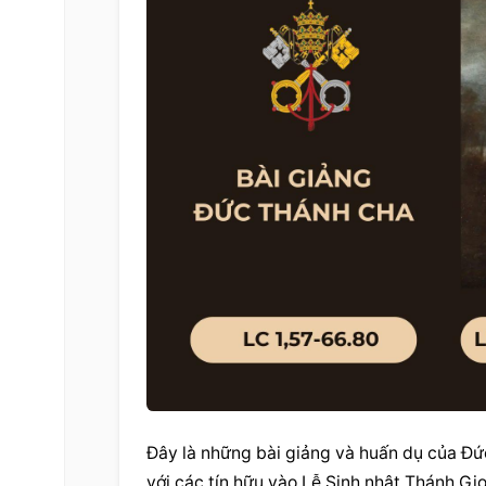
Đây là những bài giảng và huấn dụ của Đứ
với các tín hữu vào Lễ Sinh nhật Thánh Gi