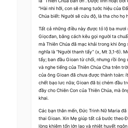
là “Thiên Chúa ban ơn”. Được linh hoạt bở
“Hài nhi hỡi, con sẽ mang tước hiệu của Đấ
Chúa biết: Người sẽ cứu độ, là tha cho họ h
Tất cả những điều này được tỏ lộ ba mươi 
Giọcđan, bằng cách kêu gọi người ta chuẩn
mà Thiên Chúa đã mạc khải trong khi ông s
nghĩa là “Người thanh tẩy” (x, Mt 3,1-6). 
tẩy; ban đầu Gioan từ chối, nhưng rồi ông
và nghe tiếng của Thiên Chúa Cha trên trờ
của ông Gioan đã chưa được thành toàn: ít
chết bạo lưc nữa; Gioan đã bị chém đầu tr
đầy cho Chiên Con của Thiên Chúa, mà ông 
khai.
Các bạn thân mến, Đức Trinh Nữ Maria đã t
thai Gioan. Xin Mẹ giúp tất cả bước theo 
lòng khiêm tốn lớn lao và nhiệt huyết ngôn