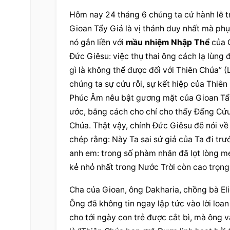
Hôm nay 24 tháng 6 chúng ta cử hành lễ tr
Gioan Tẩy Giả là vị thánh duy nhất mà ph
nó gắn liền với 
mầu nhiệm Nhập Thể
 của 
Đức Giêsu: việc thụ thai ông cách lạ lùng 
gì là không thể được đối với Thiên Chúa” (L
chúng ta sự cứu rỗi, sự kết hiệp của Thiên
Phúc Âm nêu bật gương mặt của Gioan Tẩy G
ước, bằng cách cho chỉ cho thấy Đấng Cứu
Chúa. Thật vậy, chính Đức Giêsu đẽ nói về 
chép rằng: Này Ta sai sứ giả của Ta đi trư
anh em: trong số phàm nhân đã lọt lòng mẹ
kẻ nhỏ nhất trong Nước Trời còn cao trọng 
Cha của Gioan, ông Dakharia, chồng bà Elid
Ông đã không tin ngay lập tức vào lời loa
cho tới ngày con trẻ được cắt bì, mà ông v