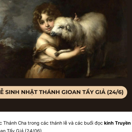
c Thánh Cha trong các thánh lễ và các buổi đọc 
kinh Truyền 
oan Tẩy Giả (24/06).