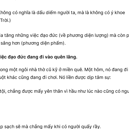
hông có nghĩa là dấu diếm người ta, mà là không có ý khoe 
Trời.)
a tăng những việc đạo đức (về phương diện lượng) mà còn ph
t sắng hơn (phương diện phẩm).
 việc đạo đức đang đi vào quên lãng.
ong một ngôi nhà thờ cũ kỹ ở miền quê. Một hôm, nó đang đi 
ột khác cũng đang đi chơi. Nó liền được dịp tâm sự:
 tội, chẳng được mấy yên thân vì hầu như lúc nào cũng có ngư
áp sạch sẽ mà chẳng mấy khi có người quấy rầy.