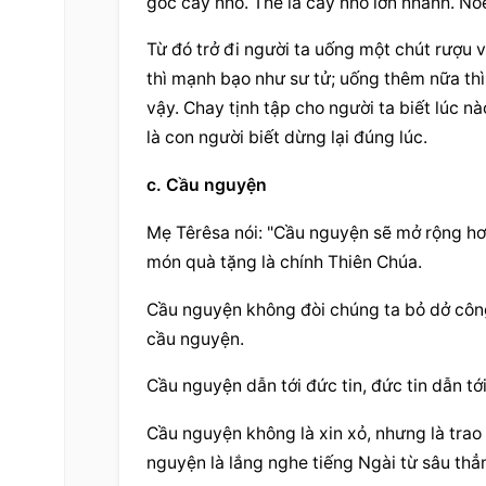
gốc cây nho. Thế là cây nho lớn nhanh. Nôe
Từ đó trở đi người ta uống một chút rượu v
thì mạnh bạo như sư tử; uống thêm nữa thì 
vậy. Chay tịnh tập cho người ta biết lúc n
là con người biết dừng lại đúng lúc.
c. 
Cầu nguyện
Mẹ Têrêsa nói: "Cầu nguyện sẽ mở rộng hơn
món quà tặng là chính Thiên Chúa.
Cầu nguyện
 không đòi chúng ta bỏ dở công
cầu nguyện.
Cầu nguyện
 dẫn tới đức tin, đức tin dẫn tớ
Cầu nguyện
 không là xin xỏ, nhưng là trao
nguyện
 là lắng nghe tiếng Ngài từ sâu th