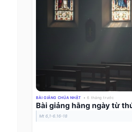
BÀI GIẢNG CHÚA NHẬT
• 6 tháng trước
Bài giảng hằng ngày từ th
Mt 6,1-6.16-18