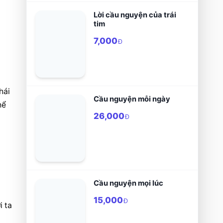
Lời cầu nguyện của trái
tim
7,000
Đ
ái 
Cầu nguyện mỗi ngày
ể 
26,000
Đ
Cầu nguyện mọi lúc
15,000
Đ
 ta 