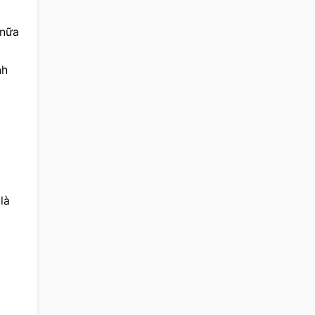
nữa 
h 
à 