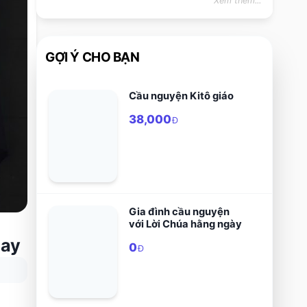
Xem thêm...
GỢI Ý CHO BẠN
Cầu nguyện Kitô giáo
38,000
Đ
Gia đình cầu nguyện
với Lời Chúa hằng ngày
hay
0
Đ