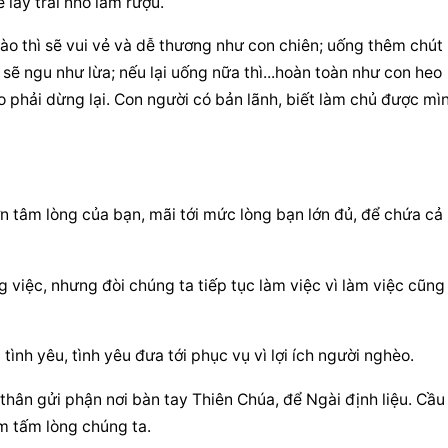
 lấy trái nho làm rượu.
ào thì sẽ vui vẻ và dễ thương như con chiên; uống thêm chút 
sẽ ngu như lừa; nếu lại uống nữa thì...hoàn toàn như con heo 
ào phải dừng lại. Con người có bản lãnh, biết làm chủ được mìn
 tâm lòng của bạn, mãi tới mức lòng bạn lớn đủ, để chứa cả 
 việc, nhưng đòi chúng ta tiếp tục làm việc vì làm việc cũng l
i tình yêu, tình yêu đưa tới phục vụ vì lợi ích người nghèo.
 thân gửi phận nơi bàn tay Thiên Chúa, để Ngài định liệu. 
Cầu 
ẳm tấm lòng chúng ta.