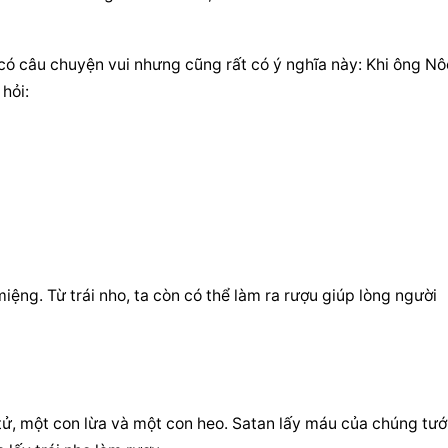
ó câu chuyện vui nhưng cũng rất có ý nghĩa này: Khi ông Nôe
 hỏi:
ệng. Từ trái nho, ta còn có thể làm ra rượu giúp lòng người 
tử, một con lừa và một con heo. Satan lấy máu của chúng tưới