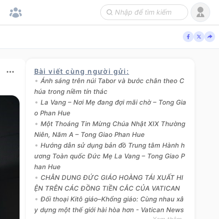
Bài viết cùng người gửi
:
Ánh sáng trên núi Tabor và bước chân theo C
húa trong niềm tín thác
La Vang – Nơi Mẹ đang đợi mãi chờ – Tong Gia
o Phan Hue
Một Thoáng Tin Mừng Chúa Nhật XIX Thường
Niên, Năm A – Tong Giao Phan Hue
Hướng dẫn sử dụng bản đồ Trung tâm Hành h
ương Toàn quốc Đức Mẹ La Vang – Tong Giao P
han Hue
CHÂN DUNG ĐỨC GIÁO HOÀNG TÁI XUẤT HI
ỆN TRÊN CÁC ĐỒNG TIỀN CẮC CỦA VATICAN
Đối thoại Kitô giáo–Khổng giáo: Cùng nhau xâ
y dựng một thế giới hài hòa hơn - Vatican News