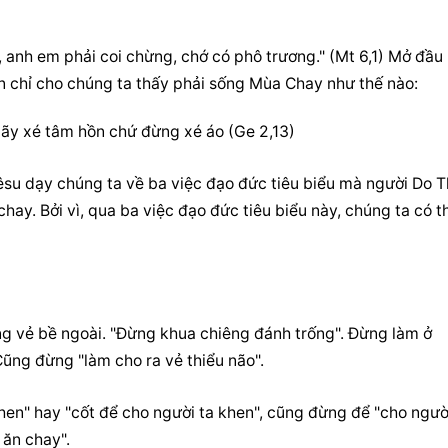
, anh em phải coi chừng, chớ có phô trương." (Mt 6,1) Mở đầu 
en chỉ cho chúng ta thấy phải sống Mùa Chay như thế nào:
 Hãy xé tâm hồn chứ đừng xé áo (Ge 2,13)
u dạy chúng ta về ba việc đạo đức tiêu biểu mà người Do Th
chay. Bởi vì, qua ba việc đạo đức tiêu biểu này, chúng ta có th
g vẻ bề ngoài. "Đừng khua chiêng đánh trống". Đừng làm ở 
ũng đừng "làm cho ra vẻ thiểu não".
en" hay "cốt để cho người ta khen", cũng đừng để "cho người
 ăn chay".