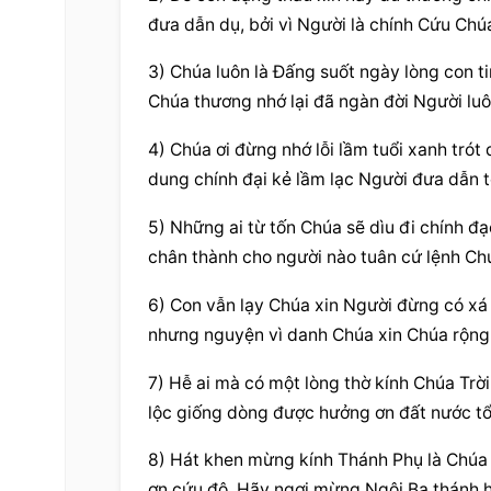
đưa dẫn dụ, bởi vì Người là chính Cứu Chú
3) Chúa luôn là Đấng suốt ngày lòng con t
Chúa thương nhớ lại đã ngàn đời Người luô
4) Chúa ơi đừng nhớ lỗi lầm tuổi xanh trót
dung chính đại kẻ lầm lạc Người đưa dẫn 
5) Những ai từ tốn Chúa sẽ dìu đi chính đ
chân thành cho người nào tuân cứ lệnh Chú
6) Con vẫn lạy Chúa xin Người đừng có xá 
nhưng nguyện vì danh Chúa xin Chúa rộng 
7) Hễ ai mà có một lòng thờ kính Chúa Trời,
lộc giống dòng được hưởng ơn đất nước tổ 
8) Hát khen mừng kính Thánh Phụ là Chúa t
ơn cứu độ. Hãy ngợi mừng Ngôi Ba thánh h