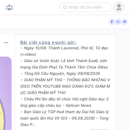
Bài viết cùng người gửi
:
Ngày 10/08: Thánh Laurensô, Phó tế, Tử đạo
(+video)
Giáo xứ Vườn Xoài: Lễ kính Thánh Eudê, bổn
mạng Gia Đình Phạt Tạ Thánh Tâm Chúa Giêsu
Tông Đồ Cầu Nguyện, Ngày 09/08/2026
GIÁO PHẬN MỸ THO - THÔNG BÁO NHỮNG V
IDEO TRÊN YOUTUBE MẠO DANH ĐỨC GIÁM M
ỤC GIÁO PHẬN MỸ THO
Châu Phi lần đầu tổ chức Hội nghị Giáo dục C
ông giáo cấp châu lục - Vatican News
Ban Giáo Lý TGP Huế tham dự Đại hội Giáo lý
toàn quốc lần thứ VII (03 – 06.08.2026) – Tong
Giao P...