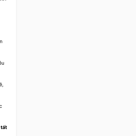
n 
u 
, 
 
tất