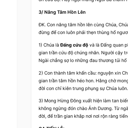
3/ Nâng Tâm Hồn Lên
ĐK. Con nâng tâm hồn lên cùng Chúa, Chúa 
đừng để con luôn phải thẹn thùng hổ ngươi
1) Chúa là 
Đấng cứu độ
 và là Đấng quan 
gian trần cứu độ chúng nhân. Người cậy trô
Ngài chẳng sợ lo những đau thương tủi hổ 
2) Con thành tâm khấn cầu: nguyện xin Chúa
gian trần tâm hồn héo hon. Hằng chờ mong 
đời con chỉ kiên trung phụng sự Chúa luôn.
3) Mong Hừng Đông xuất hiện làm tan biến 
không ngừng đón chào Ánh Dương. Từ ngàn 
đời, để trần gian khắp nơi nơi rộn ràng tiến