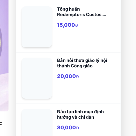
Tông huấn
Redemptoris Custos:
Đấng gìn giữ Chúa Cứu
15,000
Thế
Đ
Bản hỏi thưa giáo lý hội
thánh Công giáo
20,000
Đ
Đào tạo linh mục định
hướng và chỉ dẫn
WHĐ (22/11/2024) – Nhằm thực hiện việc hát cộng đồng trong phụng vụ, Ủy ban Thánh nhạc trực thuộc 
80,000
Đ