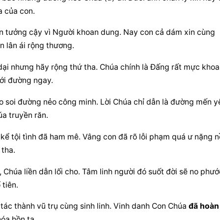
a của con.
in tưởng cậy vì Người khoan dung. Nay con cả dám xin cùng 
n lân ái rộng thương.
 dại nhưng hãy rộng thứ tha. Chúa chính là Đấng rất mực khoa
tới đường ngay.
ạo soi đường nẻo công minh. Lời Chúa chỉ dẫn là đường mến yê
a truyền răn.
kể tội tình đã ham mê. Vâng con đã rõ lỗi phạm quá ư nặng nề
tha.
 Chúa liền dẫn lối cho. Tâm linh người đó suốt đời sẽ no phước
tiên.
ác thành vũ trụ cùng sinh linh. Vinh danh Con Chúa 
đã hoàn 
óa hồn ta.