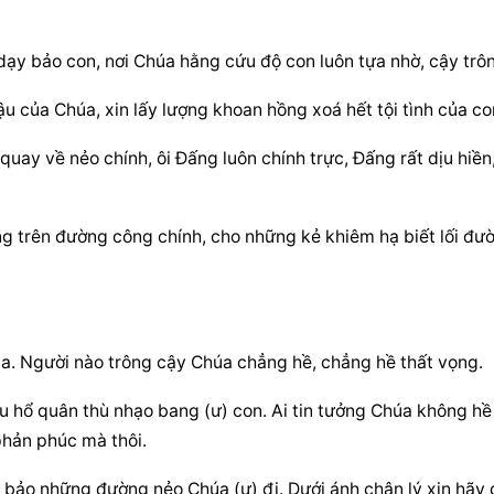
 dạy bảo con, nơi Chúa hằng cứu độ con luôn tựa nhờ, cậy trô
hậu của Chúa, xin lấy lượng khoan hồng xoá hết tội tình của co
uay về nẻo chính, ôi Đấng luôn chính trực, Đấng rất dịu hiền,
g trên đường công chính, cho những kẻ khiêm hạ biết lối đườ
úa. Người nào trông cậy Chúa chẳng hề, chẳng hề thất vọng.
u hổ quân thù nhạo bang (ư) con. Ai tin tưởng Chúa không hề 
phản phúc mà thôi.
 bảo những đường nẻo Chúa (ư) đi. Dưới ánh chân lý xin hãy d