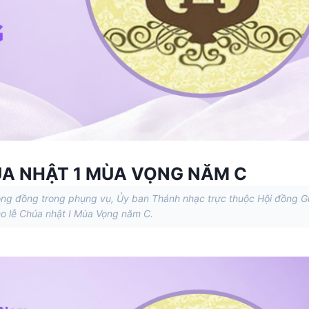
ÚA NHẬT 1 MÙA VỌNG NĂM C
ộng đồng trong phụng vụ, Ủy ban Thánh nhạc trực thuộc Hội đồng G
o lễ Chúa nhật I Mùa Vọng năm C.