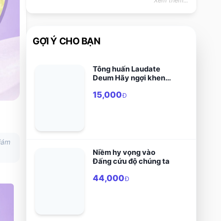
Xem thêm...
GỢI Ý CHO BẠN
Tông huấn Laudate
Deum Hãy ngợi khen
Thiên Chúa
15,000
Đ
iám
Niềm hy vọng vào
Đấng cứu độ chúng ta
44,000
Đ