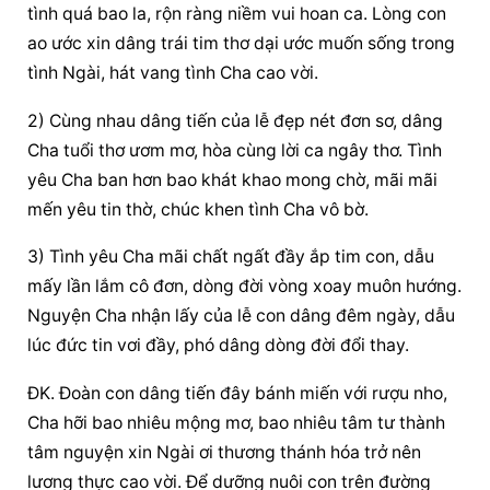
tình quá bao la, rộn ràng niềm vui hoan ca. Lòng con 
ao ước xin dâng trái tim thơ dại ước muốn sống trong 
tình Ngài, hát vang tình Cha cao vời.
2) Cùng nhau dâng tiến của lễ đẹp nét đơn sơ, dâng 
Cha tuổi thơ ươm mơ, hòa cùng lời ca ngây thơ. Tình 
yêu Cha ban hơn bao khát khao mong chờ, mãi mãi 
mến yêu tin thờ, chúc khen tình Cha vô bờ.
3) Tình yêu Cha mãi chất ngất đầy ắp tim con, dẫu 
mấy lần lắm cô đơn, dòng đời vòng xoay muôn hướng. 
Nguyện Cha nhận lấy của lễ con dâng đêm ngày, dẫu 
lúc đức tin vơi đầy, phó dâng dòng đời đổi thay.
ĐK. Đoàn con dâng tiến đây bánh miến với rượu nho, 
Cha hỡi bao nhiêu mộng mơ, bao nhiêu tâm tư thành 
tâm nguyện xin Ngài ơi thương thánh hóa trở nên 
lương thực cao vời. Để dưỡng nuôi con trên đường 