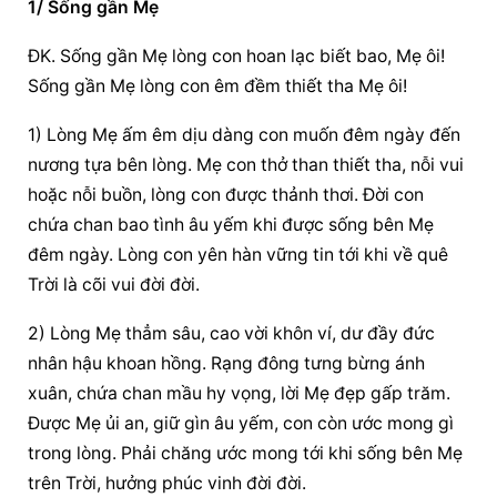
1/ Sống gần Mẹ
ĐK. Sống gần Mẹ lòng con hoan lạc biết bao, Mẹ ôi! 
Sống gần Mẹ lòng con êm đềm thiết tha Mẹ ôi!
1) Lòng Mẹ ấm êm dịu dàng con muốn đêm ngày đến 
nương tựa bên lòng. Mẹ con thở than thiết tha, nỗi vui 
hoặc nỗi buồn, lòng con được thảnh thơi. Ðời con 
chứa chan bao tình âu yếm khi được sống bên Mẹ 
đêm ngày. Lòng con yên hàn vững tin tới khi về quê 
Trời là cõi vui đời đời.
2) Lòng Mẹ thẳm sâu, cao vời khôn ví, dư đầy đức 
nhân hậu khoan hồng. Rạng đông tưng bừng ánh 
xuân, chứa chan mầu hy vọng, lời Mẹ đẹp gấp trăm. 
Ðược Mẹ ủi an, giữ gìn âu yếm, con còn ước mong gì 
trong lòng. Phải chăng ước mong tới khi sống bên Mẹ 
trên Trời, hưởng phúc vinh đời đời.