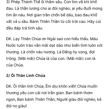
3) Phép Thánh Thể ôi thẳm sâu. Con tìm về khi khổ 
đau. Là thần lương cho ai đói nghèo, ai yếu đuối mong 
tìm ẩn náu. Nơi gian trần chốn bể dâu, bao đau khổ 
vất vả u sầu. Bánh Thiên Thần từ cõi trời cao. Hãy cúi 
đầu đáp trả tình sâu.
ĐK. Lạy Thiên Chúa ơn Ngài sao con hiểu thấu. Máu 
Nước tuôn trào vẫn mãi dạt dào như biển tình luôn xót 
thương. Là chốn náu nương. Là Đấng hy vọng, đợi 
trông. (Mãi mãi) Chúa là của con. (Mãi mãi) con là 
của Chúa.
2/ Ôi Thần Linh Chúa
ĐK. Ôi thần linh Chúa, Êm dịu khôn xiết! Chúa muốn 
thương yêu con cái nơi trần gian. Ban bánh thơm 
ngon, Ban bánh Thiên Thần, Người giàu đói nghèo, kẻ 
đói no giàu!