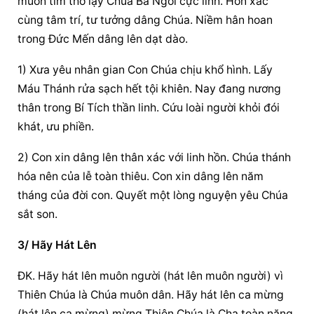
muôn tim thờ lạy Chúa Ba Ngôi cực linh. Hồn xác 
cùng tâm trí, tư tưởng dâng Chúa. Niềm hân hoan 
trong Đức Mến dâng lên dạt dào.
1) Xưa yêu nhân gian Con Chúa chịu khổ hình. Lấy 
Máu Thánh rửa sạch hết tội khiên. Nay đang nương 
thân trong Bí Tích thần linh. Cứu loài người khỏi đói 
khát, ưu phiền.
2) Con xin dâng lên thân xác với linh hồn. Chúa thánh 
hóa nên của lễ toàn thiêu. Con xin dâng lên năm 
tháng của đời con. Quyết một lòng nguyện yêu Chúa 
sắt son.
3/ Hãy Hát Lên
ĐK. Hãy hát lên muôn người (hát lên muôn người) vì 
Thiên Chúa là Chúa muôn dân. Hãy hát lên ca mừng 
(hát lên ca mừng) mừng Thiên Chúa là Cha toàn năng.