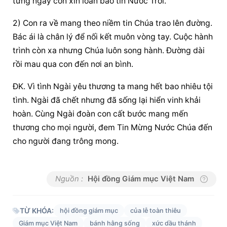
từng ngày con xin loan báo tin Nước Trời.
2) Con ra về mang theo niềm tin Chúa trao lên đường. 
Bác ái là chân lý để nối kết muôn vòng tay. Cuộc hành 
trình còn xa nhưng Chúa luôn song hành. Đường dài 
rồi mau qua con đến nơi an bình.
ĐK. Vì tình Ngài yêu thương ta mang hết bao nhiêu tội 
tình. Ngài đã chết nhưng đã sống lại hiển vinh khải 
hoàn. Cùng Ngài đoàn con cất bước mang mến 
thương cho mọi người, đem Tin Mừng Nước Chúa đến 
cho người đang trông mong.
Nguồn :
Hội đồng Giám mục Việt Nam
TỪ KHÓA:
hội đồng giám mục
của lễ toàn thiêu
Giám mục Việt Nam
bánh hằng sống
xức dầu thánh