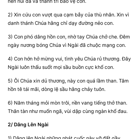
nên núi đá và thành trì bảo vệ con.
2) Xin cứu con vượt qua cạm bẫy của thù nhân. Xin vì 
danh thánh Chúa hằng chỉ dạy đường nẻo con.
3) Con phó dâng hồn con, nhờ tay Chúa chở che. Đêm 
ngày nương bóng Chúa vì Ngài đã chuộc mạng con.
4) Con hớn hở mừng vui, tình yêu Chúa rủ thương. Đây 
Ngài luôn thấu suốt mọi sầu buồn cực khổ con.
5) Ôi Chúa xin dủ thương, này con quá lầm than. Tâm 
hồn tê tái mãi, dòng lệ sầu hằng chảy tuôn.
6) Năm tháng mỏi mòn trôi, nền vang tiếng thở than. 
Thân tàn như muốn ngã, vùi dập cùng ngàn khổ đau.
2/ Dâng Lên Ngài
1) Dâng lên Ngài những nhát cuốc này vỡ đất gầy 