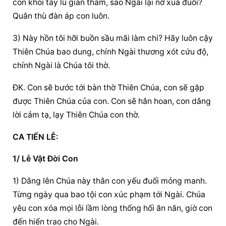
con khỏi tay lũ gian tham, sao Ngài lại nỡ xua đuổi? 
Quân thù đàn áp con luôn.
3) Này hồn tôi hỡi buồn sầu mãi làm chi? Hãy luôn cậy 
Thiên Chúa bao dung, chính Ngài thương xót cứu độ, 
chính Ngài là Chúa tôi thờ.
ĐK. Con sẽ bước tới bàn thờ Thiên Chúa, con sẽ gặp 
được Thiên Chúa của con. Con sẽ hân hoan, con dâng 
lời cảm tạ, lạy Thiên Chúa con thờ.
CA TIẾN LỄ:
1/ Lễ Vật Đời Con
1) Dâng lên Chúa này thân con yếu đuối mỏng manh. 
Từng ngày qua bao tội con xúc phạm tới Ngài. Chúa 
yêu con xóa mọi lỗi lầm lòng thống hối ăn năn, giờ con 
đến hiến trao cho Ngài.