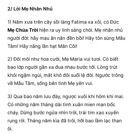
2/ Lời Mẹ Nhắn Nhủ
1) Năm xưa trên cây sồi làng Fatima xa xôi, có Ðức 
Mẹ Chúa Trời
 hiện ra uy linh sáng chói. Mẹ nhắn nhủ 
người đời: hãy mau ăn năn đền bồi! Hãy tôn sùng Mẫu 
Tâm! Hãy năng lần hạt Mân Côi!
2) Ðôi môi như hoa cười, Mẹ Maria vui tươi. Có biết 
bao lớp người gần xa đua nhau bước tới. Lòng trút 
khỏi ngậm ngùi, mắt khô đôi suối lệ đời. Ngước trông 
về Mẫu Tâm, sống bên tình Mẹ yên vui.
3) Qua bao năm lưu đày, ngược xuôi khi hôm khi mai. 
Có những năm tháng dài tình xuân mien man bốc 
cháy. Dừng bước ngửa nhìn trời, trái tim xao xuyến 
rụng rời. Tháng năm kìa đã trôi, hỡi bao lầm lạc than 
ôi.