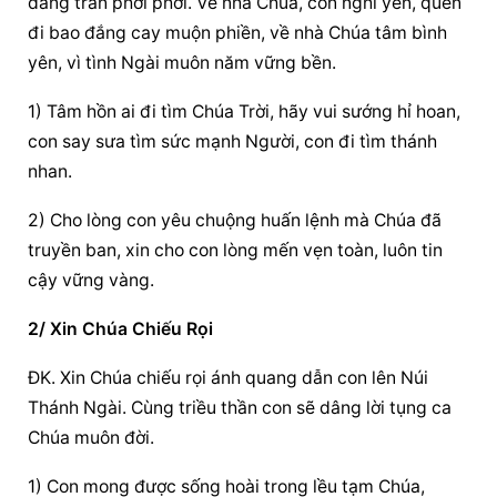
dâng tràn phơi phới. Về nhà Chúa, con nghỉ yên, quên 
đi bao đắng cay muộn phiền, về nhà Chúa tâm bình 
yên, vì tình Ngài muôn năm vững bền.
1) Tâm hồn ai đi tìm Chúa Trời, hãy vui sướng hỉ hoan, 
con say sưa tìm sức mạnh Người, con đi tìm thánh 
nhan.
2) Cho lòng con yêu chuộng huấn lệnh mà Chúa đã 
truyền ban, xin cho con lòng mến vẹn toàn, luôn tin 
cậy vững vàng.
2/ Xin Chúa Chiếu Rọi
ĐK. Xin Chúa chiếu rọi ánh quang dẫn con lên Núi 
Thánh Ngài. Cùng triều thần con sẽ dâng lời tụng ca 
Chúa muôn đời.
1) Con mong được sống hoài trong lều tạm Chúa, 