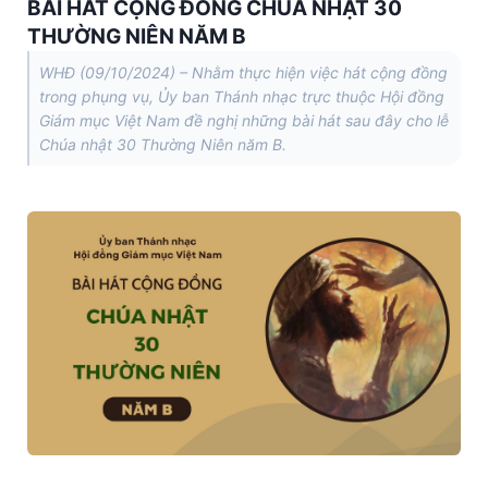
BÀI HÁT CỘNG ĐỒNG CHÚA NHẬT 30
THƯỜNG NIÊN NĂM B
WHĐ (09/10/2024) – Nhằm thực hiện việc hát cộng đồng
trong phụng vụ, Ủy ban Thánh nhạc trực thuộc Hội đồng
Giám mục Việt Nam đề nghị những bài hát sau đây cho lễ
Chúa nhật 30 Thường Niên năm B.