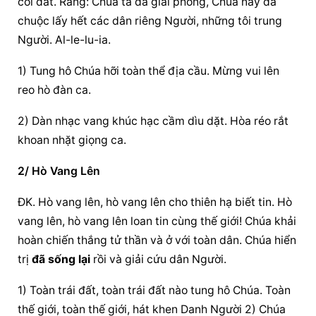
cõi đất. Rằng: Chúa ta đã giải phóng, Chúa nay đã 
chuộc lấy hết các dân riêng Người, những tôi trung 
Người. Al-le-lu-ia.
1) Tung hô Chúa hỡi toàn thể địa cầu. Mừng vui lên 
reo hò đàn ca.
2) Dàn nhạc vang khúc hạc cầm dìu dặt. Hòa réo rắt 
khoan nhặt giọng ca.
2/ Hò Vang Lên
ĐK. Hò vang lên, hò vang lên cho thiên hạ biết tin. Hò 
vang lên, hò vang lên loan tin cùng thế giới! Chúa khải 
hoàn chiến thắng tử thần và ở với toàn dân. Chúa hiển 
trị 
đã sống lại
 rồi và giải cứu dân Người.
1) Toàn trái đất, toàn trái đất nào tung hô Chúa. Toàn 
thế giới, toàn thế giới, hát khen Danh Người 2) Chúa 