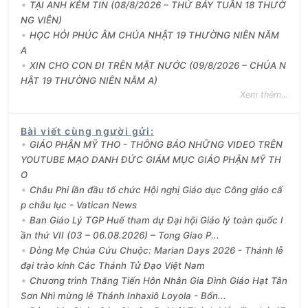
TẠI ANH KÉM TIN (08/8/2026 – THỨ BẢY TUẦN 18 THƯỜ
NG VIÊN)
HỌC HỎI PHÚC ÂM CHÚA NHẬT 19 THƯỜNG NIÊN NĂM
A
XIN CHO CON ĐI TRÊN MẶT NƯỚC (09/8/2026 – CHÚA N
HẬT 19 THƯỜNG NIÊN NĂM A)
Xem thêm...
Bài viết cùng người gửi
:
GIÁO PHẬN MỸ THO - THÔNG BÁO NHỮNG VIDEO TRÊN
YOUTUBE MẠO DANH ĐỨC GIÁM MỤC GIÁO PHẬN MỸ TH
O
Châu Phi lần đầu tổ chức Hội nghị Giáo dục Công giáo cấ
p châu lục - Vatican News
Ban Giáo Lý TGP Huế tham dự Đại hội Giáo lý toàn quốc l
ần thứ VII (03 – 06.08.2026) – Tong Giao P...
Dòng Mẹ Chúa Cứu Chuộc: Marian Days 2026 - Thánh lễ
đại trào kính Các Thánh Tử Đạo Việt Nam
Chương trình Thăng Tiến Hôn Nhân Gia Đình Giáo Hạt Tân
Sơn Nhì mừng lễ Thánh Inhaxiô Loyola - Bổn...