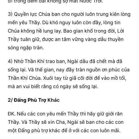
đi trong đêm dài không sợ mất Nước Trời.
3) Quyền lực Chúa ban cho người luôn trung kiên lòng 
mến yêu Thầy. Dù khó nguy luôn còn đầy, lòng tin 
Chúa không hề lung lay. Bao gian khổ trong đời, Lời 
Thầy tuân giữ, được an tâm vững vàng dẫu thuyền 
sóng ngập tràn.
4) Nhờ Thần Khí trao ban, Ngài dẫu đã chết mà đã 
sống lại. Và thế gian, nay đầy tràn nguồn ơn phúc của 
Thần Khí Chúa. Xuôi tay từ giã cõi đời để vào mồ tối, 
mà an vui biết rằng có ngày sẽ sống lại.
2/ 
Đấng Phù Trợ
 Khác
ĐK. Nếu các con yêu mến Thầy thì hãy giữ giới răn 
Thầy. Và Thầy sẽ xin Cha, Ngài sẽ ban cho các con 
một 
Đấng phù trợ
 khác để ở với các con luôn mãi.