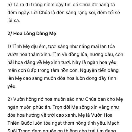
5) Ta ra đi trong niềm cậy tin, có Chúa đỡ nâng ta 
đêm ngày. Lời Chúa là đèn sáng rạng soi, đêm tối sẽ 
lùi xa.
2/ Hoa Lòng Dâng Mẹ
1) Tình Mẹ dịu êm, tươi sáng như nắng mai lan tỏa 
vườn hoa thắm xinh. Tìm về đồng lúa, nương dâu, con 
hái hoa dâng về Mẹ xinh tươi. Này là ngàn hoa yêu 
mến con ủ ấp trong tâm hồn con. Nguyện tiến dâng 
lên Mẹ cao sang muôn đóa hoa luôn đong đầy tình 
yêu.
2) Vườn hồng nở hoa muôn sắc như Chúa ban cho Mẹ 
ngàn muôn phúc ân. Trọn đời Mẹ sống xin vâng như 
đóa hoa hướng về trời cao xanh. Mẹ là Vườn Hoa 
Thiên Quốc luôn tỏa ngát thơm nồng tình yêu. Mạch 
Suối Trong đem nguồn ơn thiêng cho trái tim đang 