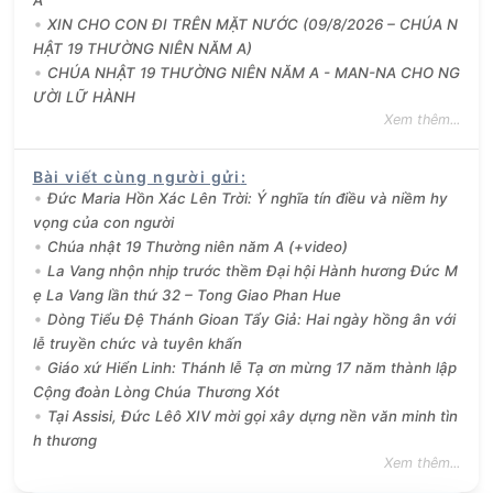
XIN CHO CON ĐI TRÊN MẶT NƯỚC (09/8/2026 – CHÚA N
HẬT 19 THƯỜNG NIÊN NĂM A)
CHÚA NHẬT 19 THƯỜNG NIÊN NĂM A - MAN-NA CHO NG
ƯỜI LỮ HÀNH
Xem thêm...
Bài viết cùng người gửi
:
Đức Maria Hồn Xác Lên Trời: Ý nghĩa tín điều và niềm hy
vọng của con người
Chúa nhật 19 Thường niên năm A (+video)
La Vang nhộn nhịp trước thềm Đại hội Hành hương Đức M
ẹ La Vang lần thứ 32 – Tong Giao Phan Hue
Dòng Tiểu Đệ Thánh Gioan Tẩy Giả: Hai ngày hồng ân với
lễ truyền chức và tuyên khấn
Giáo xứ Hiển Linh: Thánh lễ Tạ ơn mừng 17 năm thành lập
Cộng đoàn Lòng Chúa Thương Xót
Tại Assisi, Đức Lêô XIV mời gọi xây dựng nền văn minh tìn
h thương
Xem thêm...