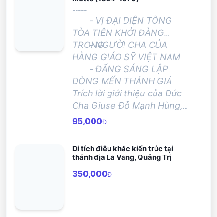
-----
- VỊ ĐẠI DIỆN TÔNG
TÒA TIÊN KHỞI ĐÀNG
TRONG
- NGƯỜI CHA CỦA
HÀNG GIÁO SỸ VIỆT NAM
- ĐẤNG SÁNG LẬP
DÒNG MẾN THÁNH GIÁ
Trích lời giới thiệu của
Đức
Cha Giuse Đỗ Mạnh Hùng,
Giám mục Giáo phận Phan
95,000
Đ
Thiết, Phụ Trách Hồ Sơ
Phong Thánh Đức Cha
Di tích điêu khắc kiến trúc tại
Lambert
thánh địa La Vang, Quảng Trị
350,000
Đ