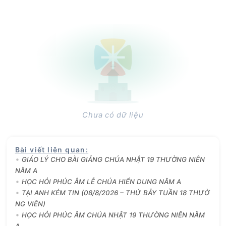
Chưa có dữ liệu
Bài viết liên quan
:
GIÁO LÝ CHO BÀI GIẢNG CHÚA NHẬT 19 THƯỜNG NIÊN
NĂM A
HỌC HỎI PHÚC ÂM LỄ CHÚA HIỂN DUNG NĂM A
TẠI ANH KÉM TIN (08/8/2026 – THỨ BẢY TUẦN 18 THƯỜ
NG VIÊN)
HỌC HỎI PHÚC ÂM CHÚA NHẬT 19 THƯỜNG NIÊN NĂM
A