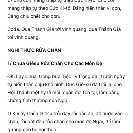
2) Cho con mang thập tự theo Đức Ki-tô. Cho con 
mang thập tự theo Đức Ki-tô. Đấng hiến thân vì con, 
Đấng chịu chết cho con.
Coda. Qua Thánh Giá tới vinh quang, qua Thánh Giá 
tới vinh quang.
NGHI THỨC RỬA CHÂN
1/ Chúa Giêsu Rửa Chân Cho Các Môn Đệ
ĐK. Lạy Chúa, trong bữa Tiệc Ly trọng đại, trước ngày 
tự hiến thân chịu khổ hình, Đức Giê-su đã trối lại cho 
Hội Thánh một hy lễ mới muôn đời tồn tại, làm bằng 
chứng tình thương của Ngài.
1) Khi ấy Chúa Giêsu trỗi dậy rời bàn ăn, đổ nước vào 
chậu, rồi bắt đầu rửa chân cho môn đệ Ngài, để làm 
gương cho họ noi theo.