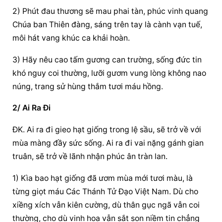
2) Phút đau thương sẽ mau phai tàn, phúc vinh quang 
Chúa ban Thiên đàng, sáng trên tay là cành vạn tuế, 
môi hát vang khúc ca khải hoàn.
3) Hãy nêu cao tấm gương can trường, sống đức tin 
khó nguy coi thường, lưỡi gươm vung lòng không nao 
núng, trang sử hùng thắm tươi máu hồng.
2/ Ai Ra Đi
ĐK. Ai ra đi gieo hạt giống trong lệ sầu, sẽ trở về với 
mùa màng đầy sức sống. Ai ra đi vai nặng gánh gian 
truân, sẽ trở về lãnh nhận phúc ân tràn lan.
1) Kìa bao hạt giống đã ươm mùa mới tươi màu, là 
từng giọt máu Các Thánh Tử Đạo Việt Nam. Dù cho 
xiềng xích vẫn kiên cường, dù thân gục ngã vẫn coi 
thường, cho dù vinh hoa vẫn sắt son niềm tin chẳng 