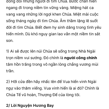
dòng dõi những người đi tìm Chúa. Bước chân hiên 
ngang đi trong niềm tin vững vàng. Miệng hát ca 
vang vang những lời ngợi khen Chúa. Miệt mài cuộc 
sống tháng ngày đi tìm Chúa. Âm thầm lặng lẽ suốt 
đời đi tìm Chúa. Biết đem hy sinh dâng trong tình yêu 
hiến mình. Dù khó nguy gian lao vẫn một niềm tin sắt 
son.
1) Ai sẽ được lên núi Chúa sẽ sống trong Nhà Ngài 
trọn niềm vui sướng. Đó chính là 
người công chính
tâm hồn trắng trong vô ngần lòng chẳng vương mùi 
trần.
2) Hỡi cửa đền hãy nhấc lên để Vua hiển vinh Ngài 
ngự vào thăm viếng. Vua vinh hiển là ai đó? Chính là 
Chúa Tể vũ hoàn, Thượng Đế của lòng tôi.
2/ Lời Nguyện Hương Bay