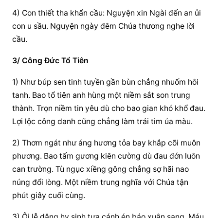
4) Con thiết tha khẩn cầu: Nguyện xin Ngài đến an ủi 
con u sầu. Nguyện ngày đêm Chúa thương nghe lời 
cầu.
3/ Công Đức Tổ Tiên
1) Như búp sen tinh tuyền gần bùn chẳng nhuốm hôi 
tanh. Bao tổ tiên anh hùng một niềm sắt son trung 
thành. Trọn niềm tin yêu dù cho bao gian khó khổ đau. 
Lợi lộc công danh cũng chẳng làm trái tim úa màu.
2) Thơm ngát như áng hương tỏa bay khắp cõi muôn 
phương. Bao tấm gương kiên cường dù đau đớn luôn 
can trường. Tù ngục xiềng gông chẳng sợ hãi nao 
núng đổi lòng. Một niềm trung nghĩa với Chúa tận 
phút giây cuối cùng.
3) Ôi lễ dâng hy sinh tựa cánh én báo xuân sang. Máu 