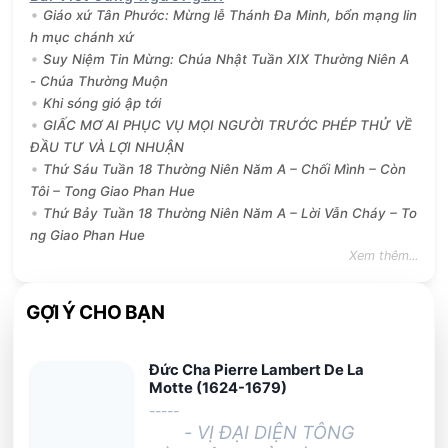
Giáo xứ Tân Phước: Mừng lễ Thánh Đa Minh, bổn mạng lin
h mục chánh xứ
Suy Niệm Tin Mừng: Chúa Nhật Tuần XIX Thường Niên A
- Chúa Thường Muộn
Khi sóng gió ập tới
GIẤC MƠ AI PHỤC VỤ MỌI NGƯỜI TRƯỚC PHÉP THỬ VỀ
ĐẦU TƯ VÀ LỢI NHUẬN
Thứ Sáu Tuần 18 Thường Niên Năm A – Chối Mình – Còn
Tôi – Tong Giao Phan Hue
Thứ Bảy Tuần 18 Thường Niên Năm A – Lời Vẫn Cháy – To
ng Giao Phan Hue
Xem thêm...
GỢI Ý CHO BẠN
Đức Cha Pierre Lambert De La
Motte (1624-1679)
-----
- VỊ ĐẠI DIỆN TÔNG