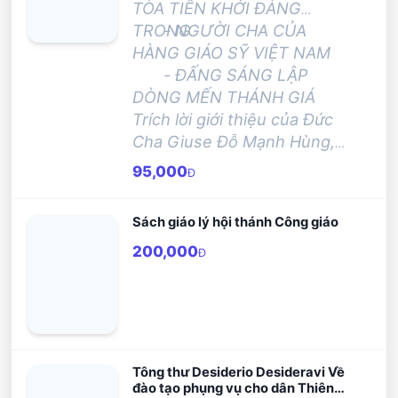
TÒA TIÊN KHỞI ĐÀNG
TRONG
- NGƯỜI CHA CỦA
HÀNG GIÁO SỸ VIỆT NAM
- ĐẤNG SÁNG LẬP
DÒNG MẾN THÁNH GIÁ
Trích lời giới thiệu của
Đức
Cha Giuse Đỗ Mạnh Hùng,
Giám mục Giáo phận Phan
95,000
Đ
Thiết, Phụ Trách Hồ Sơ
Phong Thánh Đức Cha
Sách giáo lý hội thánh Công giáo
Lambert
200,000
Đ
Tông thư Desiderio Desideravi Về
đào tạo phụng vụ cho dân Thiên