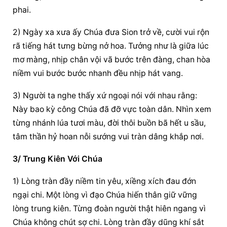
phai.
2) Ngày xa xưa ấy Chúa đưa Sion trở về, cười vui rộn 
rã tiếng hát tưng bừng nở hoa. Tưởng như là giữa lúc 
mơ màng, nhịp chân vội vã bước trên đàng, chan hòa 
niềm vui bước bước nhanh đều nhịp hát vang.
3) Người ta nghe thấy xứ ngoại nói với nhau rằng: 
Này bao kỳ công Chúa đã đỡ vực toàn dân. Nhìn xem 
từng nhánh lúa tươi màu, đời thôi buồn bã hết u sầu, 
tâm thần hỷ hoan nỗi sướng vui tràn dâng khắp nơi.
3/ Trung Kiên Với Chúa
1) Lòng tràn đầy niềm tin yêu, xiềng xích đau đớn 
ngại chi. Một lòng vì đạo Chúa hiến thân giữ vững 
lòng trung kiên. Từng đoàn người thật hiên ngang vì 
Chúa không chút sợ chi. Lòng tràn đầy dũng khí sắt 