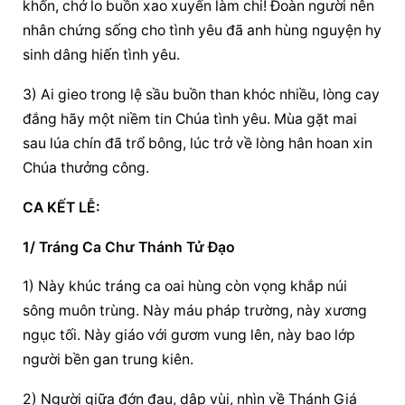
khốn, chớ lo buồn xao xuyến làm chi! Đoàn người nên 
nhân chứng sống cho tình yêu đã anh hùng nguyện hy 
sinh dâng hiến tình yêu.
3) Ai gieo trong lệ sầu buồn than khóc nhiều, lòng cay 
đắng hãy một niềm tin Chúa tình yêu. Mùa gặt mai 
sau lúa chín đã trổ bông, lúc trở về lòng hân hoan xin 
Chúa thưởng công.
CA KẾT LỄ:
1/ Tráng Ca Chư Thánh Tử Đạo
1) Này khúc tráng ca oai hùng còn vọng khắp núi 
sông muôn trùng. Này máu pháp trường, này xương 
ngục tối. Này giáo với gươm vung lên, này bao lớp 
người bền gan trung kiên.
2) Người giữa đớn đau, dập vùi, nhìn về Thánh Giá 