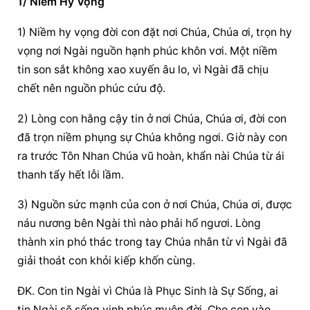
1/ Niềm Hy Vọng
1) Niềm hy vọng đời con đặt nơi Chúa, Chúa ơi, trọn hy 
vọng nơi Ngài nguồn hạnh phúc khôn vơi. Một niềm 
tin son sắt không xao xuyến âu lo, vì Ngài đã chịu 
chết nên nguồn phúc cứu độ.
2) Lòng con hằng cậy tin ở nơi Chúa, Chúa ơi, đời con 
đã trọn niềm phụng sự Chúa không ngơi. Giờ này con 
ra trước Tôn Nhan Chúa vũ hoàn, khẩn nài Chúa từ ái 
thanh tẩy hết lỗi lầm.
3) Nguồn sức mạnh của con ở nơi Chúa, Chúa ơi, được 
náu nương bên Ngài thì nào phải hổ ngươi. Lòng 
thành xin phó thác trong tay Chúa nhân từ vì Ngài đã 
giải thoát con khỏi kiếp khốn cùng.
ĐK. Con tin Ngài vì Chúa là Phục Sinh là Sự Sống, ai 
tin Ngài sẽ sống vinh phúc muôn đời. Cho con vào 