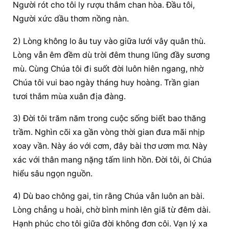
Người rót cho tôi ly rượu thắm chan hòa. Đầu tôi, 
Người xức dầu thơm nồng nàn.
2) Lòng không lo âu tuy vào giữa lưới vây quân thù. 
Lòng vẫn êm đềm dù trời đêm thung lũng đầy sương 
mù. Cùng Chúa tôi đi suốt đời luôn hiên ngang, nhờ 
Chúa tôi vui bao ngày tháng huy hoàng. Trần gian 
tươi thắm mùa xuân địa đàng.
3) Đời tôi trăm năm trong cuộc sống biết bao thăng 
trầm. Nghìn cõi xa gần vòng thời gian đưa mãi nhịp 
xoay vần. Này áo với cơm, đây bài thơ ươm mơ. Này 
xác với thân mang nặng tấm linh hồn. Đời tôi, ôi Chúa 
hiểu sâu ngọn nguồn.
4) Dù bao chông gai, tin rằng Chúa vẫn luôn an bài. 
Lòng chẳng u hoài, chờ bình minh lên giã từ đêm dài. 
Hạnh phúc cho tôi giữa đời không đơn côi. Vạn lý xa 