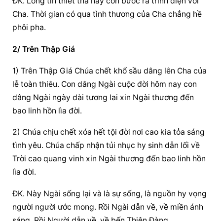
ĐK. Lòng tin thiết tha nay con bước ra trình diện với 
Cha. Thời gian có qua tình thương của Cha chẳng hề 
phôi pha.
2/ Trên Thập Giá
1) Trên Thập Giá Chúa chết khổ sầu dâng lên Cha của 
lễ toàn thiêu. Con dâng Ngài cuộc đời hôm nay con 
dâng Ngài ngày dài tương lai xin Ngài thương đến 
bao linh hồn lìa đời.
2) Chúa chịu chết xóa hết tội đời nơi cao kia tỏa sáng 
tình yêu. Chúa chấp nhận tủi nhục hy sinh dẫn lối về 
Trời cao quang vinh xin Ngài thương đến bao linh hồn 
lìa đời.
ĐK. Này Ngài sống lại và là sự sống, là nguồn hy vọng 
người người ước mong. Rồi Ngài dẫn về, về miền ánh 
sáng. Rồi Người dẫn về, về bến Thiên Đàng.