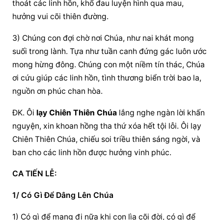
thoát các linh hồn, khổ đau luyện hình qua mau, 
hưởng vui cõi thiên đường.
3) Chúng con đợi chờ nơi Chúa, như nai khát mong 
suối trong lành. Tựa như tuần canh đứng gác luôn ước 
mong hừng đông. Chúng con một niềm tín thác, Chúa 
ơi cứu giúp các linh hồn, tình thương biển trời bao la, 
nguồn ơn phúc chan hòa.
ĐK. Ôi 
lạy Chiên Thiên Chúa
 lắng nghe ngàn lời khấn 
nguyện, xin khoan hồng tha thứ xóa hết tội lỗi. Ôi lạy 
Chiên Thiên Chúa, chiếu soi triều thiên sáng ngời, và 
ban cho các linh hồn được hưởng vinh phúc.
CA TIẾN LỄ:
1/ Có Gì Để Dâng Lên Chúa
1) Có gì để mang đi nữa khi con lìa cõi đời, có gì để 