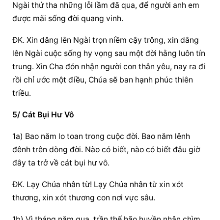
Ngài thứ tha những lỗi lầm đã qua, để người anh em 
được mãi sống đời quang vinh.
ĐK. Xin dâng lên Ngài trọn niềm cậy trông, xin dâng 
lên Ngài cuộc sống hy vọng sau một đời hằng luôn tín 
trung. Xin Cha đón nhận người con thân yêu, nay ra đi 
rồi chỉ ước một điều, Chúa sẽ ban hạnh phúc thiên 
triều.
5/ Cát Bụi Hư Vô
1a) Bao năm lo toan trong cuộc đời. Bao năm lênh 
đênh trên dòng đời. Nào có biết, nào có biết đâu giờ 
đây ta trở về cát bụi hư vô.
ĐK. Lạy Chúa nhân từ! Lạy Chúa nhân từ xin xót 
thương, xin xót thương con nơi vực sâu.
1b) Vì tháng năm qua, trần thế hão huyền nhận chìm 