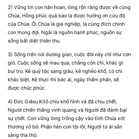
2) Vững tin con hân hoan, lòng rộn ràng được về cùng 
Chúa. Hồng phúc quá bao la được hưởng ơn cứu độ 
của Chúa. Ôi Chúa là gia nghiệp, là cùng đích chính 
con mong đợi. Ngài là nguồn hạnh phúc, nguồn sự 
sống bất diệt thiên thu.
3) Sống trên nơi dương gian, cuộc đời này chỉ như cơn 
gió. Cuộc sống sẽ mau qua, chẳng còn chi, khác gì 
bụi tro. Kẻ quý tộc sang giàu, kẻ nghèo khổ, có chi 
khác biệt. Kẻ thực thi bác ái, ngày thẩm phán, sẽ 
được chúc phúc.
4) Đức Giêsu Kitô chịu khổ hình và đã chịu chết. 
Người chiến thắng vinh quang và Người đã đánh bại 
sự chết. Con vững lòng trông cậy vào tình Chúa xót 
thương vô bờ. Phận hèn con tội lỗi, Người từ ái sẵn 
sàng tha thứ.