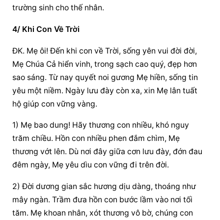
trường sinh cho thế nhân.
4/ Khi Con Về Trời
ÐK. Mẹ ôi! Ðến khi con về Trời, sống yên vui đời đời, 
Mẹ Chúa Cả hiển vinh, trong sạch cao quý, đẹp hơn 
sao sáng. Từ nay quyết noi gương Mẹ hiền, sống tin 
yêu một niềm. Ngày lưu đày còn xa, xin Mẹ lân tuất 
hộ giúp con vững vàng.
1) Mẹ bao dung! Hãy thương con nhiều, khó nguy 
trăm chiều. Hồn con nhiều phen đắm chìm, Mẹ 
thương vớt lên. Dù nơi đây giữa cơn lưu đày, đớn đau 
đêm ngày, Mẹ yêu dìu con vững đi trên đời.
2) Ðời dương gian sắc hương dịu dàng, thoáng như 
mây ngàn. Trầm đưa hồn con bước lầm vào nơi tối 
tăm. Mẹ khoan nhân, xót thương vô bờ, chúng con 