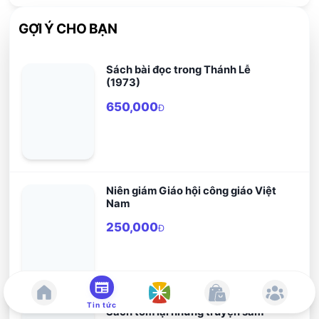
GỢI Ý CHO BẠN
Sách bài đọc trong Thánh Lễ
(1973)
650,000
Đ
Niên giám Giáo hội công giáo Việt
Nam
250,000
Đ
Tin tức
Sách tóm lại những truyện sấm