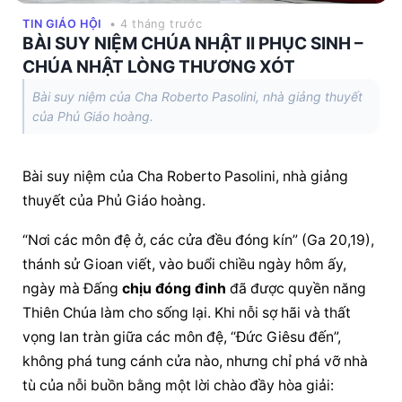
TIN GIÁO HỘI
• 4 tháng trước
BÀI SUY NIỆM CHÚA NHẬT II PHỤC SINH –
CHÚA NHẬT LÒNG THƯƠNG XÓT
Bài suy niệm của Cha Roberto Pasolini, nhà giảng thuyết
của Phủ Giáo hoàng.
Bài suy niệm của Cha Roberto Pasolini, nhà giảng 
thuyết của Phủ Giáo hoàng.
“Nơi các môn đệ ở, các cửa đều đóng kín” (Ga 20,19), 
thánh sử Gioan viết, vào buổi chiều ngày hôm ấy, 
ngày mà Đấng 
chịu đóng đinh
 đã được quyền năng 
Thiên Chúa làm cho sống lại. Khi nỗi sợ hãi và thất 
vọng lan tràn giữa các môn đệ, “Đức Giêsu đến”, 
không phá tung cánh cửa nào, nhưng chỉ phá vỡ nhà 
tù của nỗi buồn bằng một lời chào đầy hòa giải: