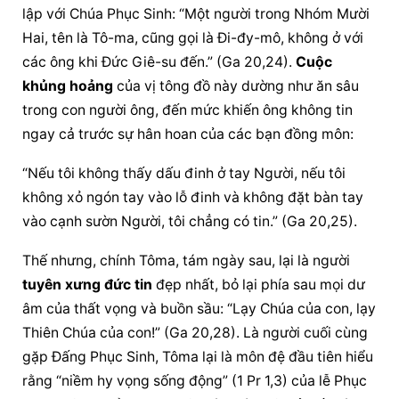
lập với Chúa Phục Sinh: “Một người trong Nhóm Mười 
Hai, tên là Tô-ma, cũng gọi là Đi-đy-mô, không ở với 
các ông khi Đức Giê-su đến.” (Ga 20,24). 
Cuộc 
khủng hoảng
 của vị tông đồ này dường như ăn sâu 
trong con người ông, đến mức khiến ông không tin 
ngay cả trước sự hân hoan của các bạn đồng môn:
“Nếu tôi không thấy dấu đinh ở tay Người, nếu tôi 
không xỏ ngón tay vào lỗ đinh và không đặt bàn tay 
vào cạnh sườn Người, tôi chẳng có tin.” (Ga 20,25).
Thế nhưng, chính Tôma, tám ngày sau, lại là người 
tuyên xưng đức tin
 đẹp nhất, bỏ lại phía sau mọi dư 
âm của thất vọng và buồn sầu: “Lạy Chúa của con, lạy 
Thiên Chúa của con!” (Ga 20,28). Là người cuối cùng 
gặp Đấng Phục Sinh, Tôma lại là môn đệ đầu tiên hiểu 
rằng “niềm hy vọng sống động” (1 Pr 1,3) của lễ Phục 