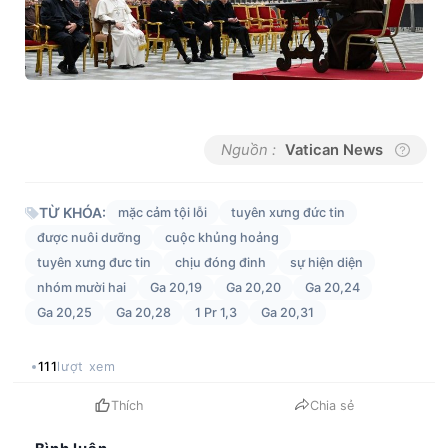
Nguồn :
Vatican News
TỪ KHÓA:
mặc cảm tội lỗi
tuyên xưng đức tin
được nuôi dưỡng
cuộc khủng hoảng
tuyên xưng đưc tin
chịu đóng đinh
sự hiện diện
nhóm mười hai
Ga 20,19
Ga 20,20
Ga 20,24
Ga 20,25
Ga 20,28
1 Pr 1,3
Ga 20,31
111
lượt xem
Thích
Chia sẻ