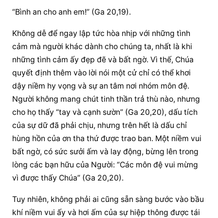
“Bình an cho anh em!” (Ga 20,19).
Không dễ để ngay lập tức hòa nhịp với những tình 
cảm mà người khác dành cho chúng ta, nhất là khi 
những tình cảm ấy đẹp đẽ và bất ngờ. Vì thế, Chúa 
quyết định thêm vào lời nói một cử chỉ có thể khơi 
dậy niềm hy vọng và sự an tâm nơi nhóm môn đệ. 
Người không mang chút tinh thần trả thù nào, nhưng 
cho họ thấy “tay và cạnh sườn” (Ga 20,20), dấu tích 
của sự dữ đã phải chịu, nhưng trên hết là dấu chỉ 
hùng hồn của ơn tha thứ được trao ban. Một niềm vui 
bất ngờ, có sức sưởi ấm và lay động, bừng lên trong 
lòng các bạn hữu của Người: “Các môn đệ vui mừng 
vì được thấy Chúa” (Ga 20,20).
Tuy nhiên, không phải ai cũng sẵn sàng bước vào bầu 
khí niềm vui ấy và hơi ấm của sự hiệp thông được tái 