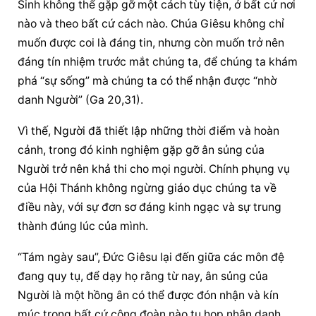
Sinh không thể gặp gỡ một cách tùy tiện, ở bất cứ nơi 
nào và theo bất cứ cách nào. Chúa Giêsu không chỉ 
muốn được coi là đáng tin, nhưng còn muốn trở nên 
đáng tín nhiệm trước mắt chúng ta, để chúng ta khám 
phá “sự sống” mà chúng ta có thể nhận được “nhờ 
danh Người” (Ga 20,31).
Vì thế, Người đã thiết lập những thời điểm và hoàn 
cảnh, trong đó kinh nghiệm gặp gỡ ân sủng của 
Người trở nên khả thi cho mọi người. Chính phụng vụ 
của Hội Thánh không ngừng giáo dục chúng ta về 
điều này, với sự đơn sơ đáng kinh ngạc và sự trung 
thành đúng lúc của mình.
“Tám ngày sau”, Đức Giêsu lại đến giữa các môn đệ 
đang quy tụ, để dạy họ rằng từ nay, ân sủng của 
Người là một hồng ân có thể được đón nhận và kín 
múc trong bất cứ cộng đoàn nào tụ họp nhân danh 