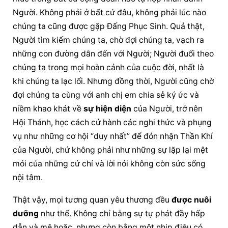
Người. Không phải ở bất cứ đâu, không phải lúc nào 
chúng ta cũng được gặp Đấng Phục Sinh. Quả thật, 
Người tìm kiếm chúng ta, chờ đợi chúng ta, vạch ra 
những con đường dẫn đến với Người; Người đuổi theo 
chúng ta trong mọi hoàn cảnh của cuộc đời, nhất là 
khi chúng ta lạc lối. Nhưng đồng thời, Người cũng chờ 
đợi chúng ta cùng với anh chị em chia sẻ ký ức và 
niềm khao khát về 
sự hiện diện
 của Người, trở nên 
Hội Thánh, học cách cử hành các nghi thức và phụng 
vụ như những cơ hội “duy nhất” để đón nhận Thần Khí 
của Người, chứ không phải như những sự lặp lại mệt 
mỏi của những cử chỉ và lời nói không còn sức sống 
nội tâm.
Thật vậy, mọi tương quan yêu thương đều 
được nuôi 
dưỡng
 như thế. Không chỉ bằng sự tự phát đầy hấp 
dẫn và mê hoặc, nhưng còn bằng một nhịp điệu có 