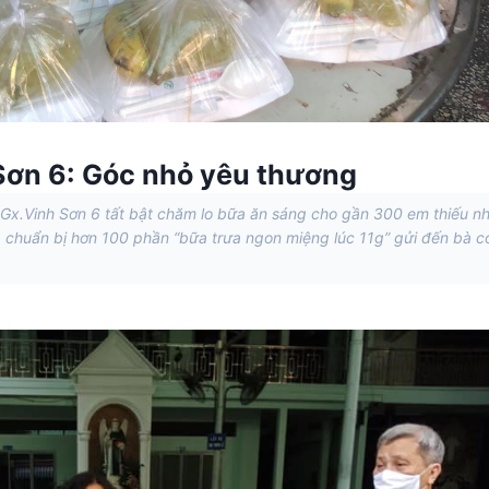
h Sơn 6: Góc nhỏ yêu thương
s Gx.Vinh Sơn 6 tất bật chăm lo bữa ăn sáng cho gần 300 em thiếu nh
bếp, chuẩn bị hơn 100 phần “bữa trưa ngon miệng lúc 11g” gửi đến bà c