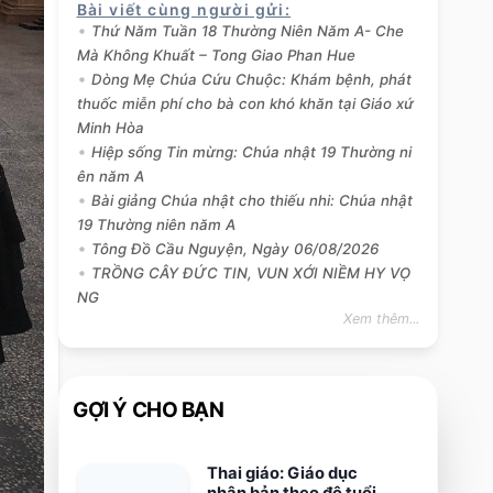
Bài viết cùng người gửi
:
Thứ Năm Tuần 18 Thường Niên Năm A- Che
Mà Không Khuất – Tong Giao Phan Hue
Dòng Mẹ Chúa Cứu Chuộc: Khám bệnh, phát
thuốc miễn phí cho bà con khó khăn tại Giáo xứ
Minh Hòa
Hiệp sống Tin mừng: Chúa nhật 19 Thường ni
ên năm A
Bài giảng Chúa nhật cho thiếu nhi: Chúa nhật
19 Thường niên năm A
Tông Đồ Cầu Nguyện, Ngày 06/08/2026
TRỒNG CÂY ĐỨC TIN, VUN XỚI NIỀM HY VỌ
NG
Xem thêm...
GỢI Ý CHO BẠN
Thai giáo: Giáo dục
nhân bản theo độ tuổi