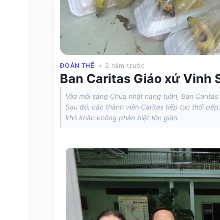
ĐOÀN THỂ
• 2 năm trước
Ban Caritas Giáo xứ Vin
Vào mỗi sáng Chúa nhật hàng tuần, Ban Carita
Sau đó, các thành viên Caritas tiếp tục thổi 
khó khăn không phân biệt tôn giáo.