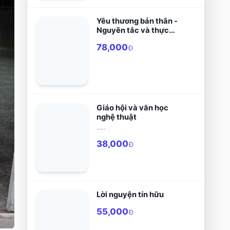
Yêu thương bản thân -
Nguyên tắc và thực
hành
78,000
Đ
Giáo hội và văn học
nghệ thuật
---
38,000
Đ
Lời nguyện tín hữu
55,000
Đ