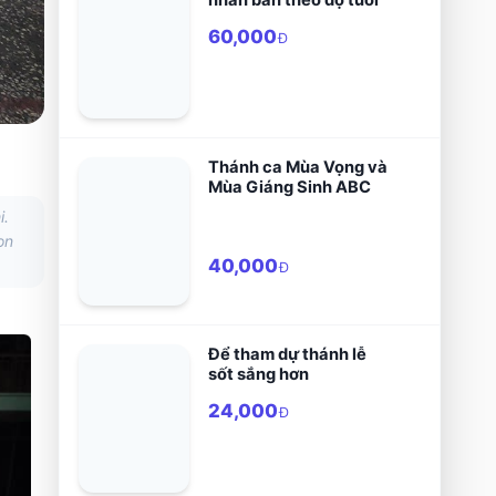
60,000
Đ
Thánh ca Mùa Vọng và
Mùa Giáng Sinh ABC
i.
on
40,000
Đ
Để tham dự thánh lễ
sốt sắng hơn
24,000
Đ