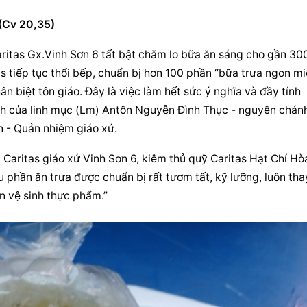
(Cv 20,35)
aritas Gx.Vinh Sơn 6 tất bật chăm lo bữa ăn sáng cho gần 300
tas tiếp tục thổi bếp, chuẩn bị hơn 100 phần “bữa trưa ngon mi
ệt tôn giáo. Đây là việc làm hết sức ý nghĩa và đầy tính 
h của linh mục (Lm) Antôn Nguyễn Đình Thục - nguyên chánh 
- Quản nhiệm giáo xứ.
ritas giáo xứ Vinh Sơn 6, kiêm thủ quỹ Caritas Hạt Chí Hòa
phần ăn trưa được chuẩn bị rất tươm tất, kỹ lưỡng, luôn thay
n vệ sinh thực phẩm.”