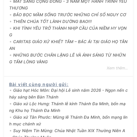
MẮT SÁNG CỘNG ĐỒNG - 3 NĂM MỘT HÀNH TRÌNH YÊU
THƯƠNG
BẢO BỌC MẦM SỐNG TRƯỚC NHỮNG CHỈ SỐ NGUY CƠ
THIÊN CHÚA TỐT LÀNH DƯỜNG BAO!!!
KHI TÌNH YÊU TRỞ THÀNH NHỊP CẦU CỦA NIỀM HY VỌN
G
CARITAS GIÁO XỨ KHIẾT TÂM – BÁC ÁI TẠI GIÁO HỌ TÂN
AN
NHỮNG BƯỚC CHÂN LẶNG LẼ VÀ ÁNH SÁNG TỪ NHỮN
G TẤM LÒNG VÀNG
Xem thêm...
Bài viết cùng người gửi
:
Giáo hạt Hóc Môn: Đại hội Lễ sinh năm 2026 - Ngọn nến c
háy sáng bên Bàn Thánh
Giáo xứ Lộc Hưng: Thánh lễ kính Thánh Đa Minh, bổn mạ
ng Khu họ Thánh Đa Minh
Giáo xứ Tân Phước: Mừng lễ Thánh Đa Minh, bổn mạng lin
h mục chánh xứ
Suy Niệm Tin Mừng: Chúa Nhật Tuần XIX Thường Niên A