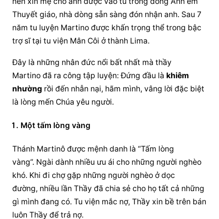
nên xin mẹ cho anh được vào tu trong dòng Anh em 
Thuyết giáo, nhà dòng sẵn sàng đón nhận anh. Sau 7 
năm tu luyện Martino được khấn trọng thể trong bậc 
trợ sĩ tại tu viện Mân Côi ở thành Lima.
Đây là những nhân đức nổi bất nhất mà thầy 
Martino đã ra công tập luyện: Đứng đầu là 
khiêm 
nhường
 rồi đến nhẫn nại, hãm mình, vâng lời đặc biệt 
là lòng mến Chúa yêu người.
Một tấm lòng vàng
Thánh Martinô được mệnh danh là “Tấm lòng 
vàng”. Ngài dành nhiều ưu ái cho những người nghèo 
khó. Khi đi chợ gặp những người nghèo ở dọc 
đường, nhiều lần Thầy đã chia sẻ cho họ tất cả những 
gì mình đang có. Tu viện mắc nợ, Thầy xin bề trên bán 
luôn Thầy để trả nợ.