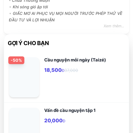
- Chúa Thường Muộn
Khi sóng gió ập tới
GIẤC MƠ AI PHỤC VỤ MỌI NGƯỜI TRƯỚC PHÉP THỬ VỀ
ĐẦU TƯ VÀ LỢI NHUẬN
Xem thêm...
GỢI Ý CHO BẠN
Cầu nguyện mỗi ngày (Taizé)
-
50
%
18,500
37,000
Đ
Vấn đề cầu nguyện tập 1
20,000
Đ