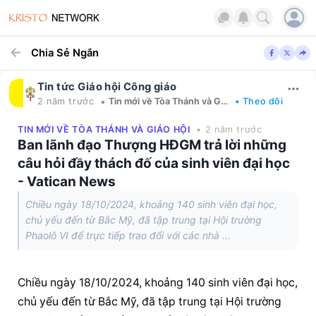
Chia Sẻ Ngắn
Tin tức Giáo hội Công giáo
•
2 năm trước
Tin mới về Tòa Thánh và Giáo hội
• Theo dõi
TIN MỚI VỀ TÒA THÁNH VÀ GIÁO HỘI
• 2 năm trước
Ban lãnh đạo Thượng HĐGM trả lời những
câu hỏi đầy thách đố của sinh viên đại học
- Vatican News
Chiều ngày 18/10/2024, khoảng 140 sinh viên đại học,
chủ yếu đến từ Bắc Mỹ, đã tập trung tại Hội trường
Phaolô VI để trực tiếp trao đổi với các nhà ...
Chiều ngày 18/10/2024, khoảng 140 sinh viên đại học, 
chủ yếu đến từ Bắc Mỹ, đã tập trung tại Hội trường 