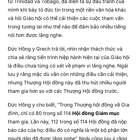
từ Trinidad và Tobago, đã diễn tả sự đấu tranh của 
mình khi bày tỏ đức tin trong một nền văn hóa khác 
và hỏi Giáo hội có thể cải thiện các cuộc tham vấn 
trong tương lai như thế nào để đảm bảo nhiều tiếng 
nói hơn được lắng nghe.
Đức Hồng y Grech trả lời, nhìn nhận thách thức và 
chia sẻ rằng tiến trình hiệp hành hiện tại của Giáo hội 
là điều chưa từng có xét về phạm vi lắng nghe. Ngài 
lưu ý rằng mặc dù vẫn còn những điều cần cải thiện, 
nhưng 
Thượng Hội đồng
 này đã thu hút nhiều người 
tham gia hơn so với các 
Thượng Hội đồng
 trước.
Đức Hồng y cho biết, “Trong 
Thượng hội đồng
 về Gia 
đình, chỉ có 80 trong số 114 
Hội đồng Giám mục
tham gia. Lần này, 112 trong số 114 Hội đồng đã nộp 
báo cáo của họ: điều đó có nghĩa là một bộ phận lớn 
người dân đã được lắng nghe”. Ngài cũng lưu ý rằng 