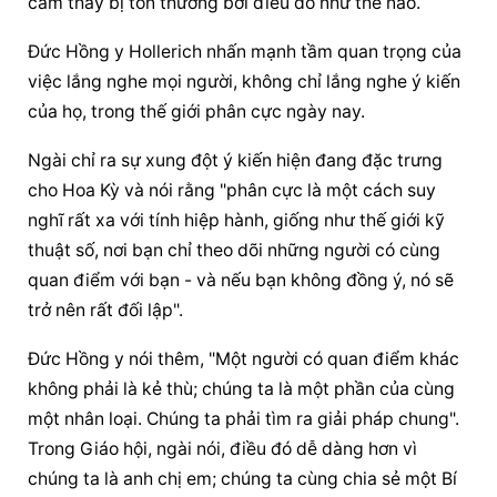
cảm thấy bị tổn thương bởi điều đó như thế nào.
Đức Hồng y Hollerich nhấn mạnh tầm quan trọng của 
việc lắng nghe mọi người, không chỉ lắng nghe ý kiến ​​
của họ, trong thế giới phân cực ngày nay.
Ngài chỉ ra sự xung đột ý kiến ​​hiện đang đặc trưng 
cho Hoa Kỳ và nói rằng "phân cực là một cách suy 
nghĩ rất xa với tính hiệp hành, giống như thế giới kỹ 
thuật số, nơi bạn chỉ theo dõi những người có cùng 
quan điểm với bạn - và nếu bạn không đồng ý, nó sẽ 
trở nên rất đối lập".
Đức Hồng y nói thêm, "Một người có quan điểm khác 
không phải là kẻ thù; chúng ta là một phần của cùng 
một nhân loại. Chúng ta phải tìm ra giải pháp chung". 
Trong Giáo hội, ngài nói, điều đó dễ dàng hơn vì 
chúng ta là anh chị em; chúng ta cùng chia sẻ một Bí 