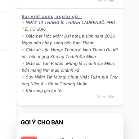
Xem thêm...
Bài viết cùng người gửi
:
NGÀY 10 THÁNG 8: THÁNH LAURENSÔ, PHÓ
TẾ, TỬ ĐẠO
Giáo hạt Hóc Môn: Đại hội Lễ sinh năm 2026 -
Ngọn nến cháy sáng bên Bàn Thánh
Giáo xứ Lộc Hưng: Thánh lễ kính Thánh Đa Mi
nh, bổn mạng Khu họ Thánh Đa Minh
Giáo xứ Tân Phước: Mừng lễ Thánh Đa Minh,
bổn mạng linh mục chánh xứ
Suy Niệm Tin Mừng: Chúa Nhật Tuần XIX Thư
ờng Niên A - Chúa Thường Muộn
Khi sóng gió ập tới
Xem thêm...
GỢI Ý CHO BẠN