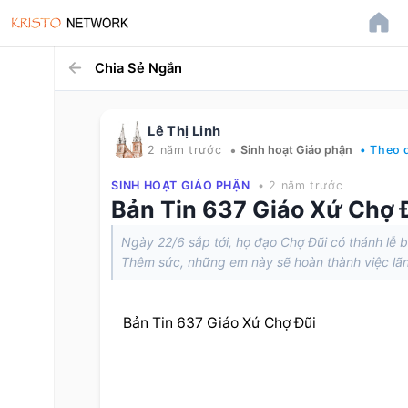
Chia Sẻ Ngắn
Lê Thị Linh
•
2 năm trước
Sinh hoạt Giáo phận
• Theo 
SINH HOẠT GIÁO PHẬN
• 2 năm trước
Bản Tin 637 Giáo Xứ Chợ 
Ngày 22/6 sắp tới, họ đạo Chợ Đũi có thánh lễ b
Thêm sức, những em này sẽ hoàn thành việc lãnh 
Bản Tin 637 Giáo Xứ Chợ Đũi