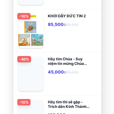
KHƠI DẬY ĐỨC TIN 2
-
10
%
85,500
95,000
Đ
Hãy tìm Chúa - Suy
-
40
%
niệm tin mừng Chúa
Nhật và các lễ trọng
45,000
75,000
năm C
Đ
Hãy tìm thì sẽ gặp -
-
10
%
Trích dẫn Kinh Thánh
theo chủ đề