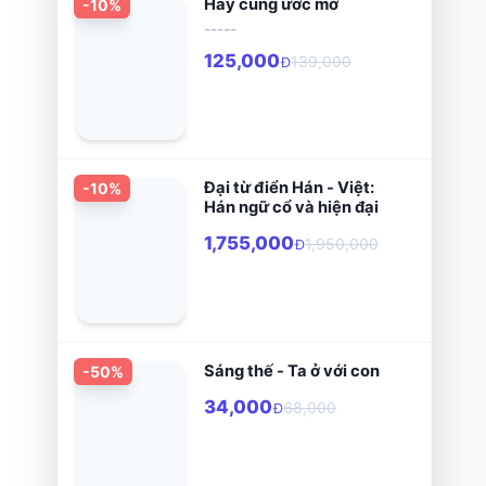
Hãy cùng ước mơ
-
10
%
-----
125,000
139,000
Đ
Đại từ điển Hán - Việt:
-
10
%
Hán ngữ cổ và hiện đại
1,755,000
1,950,000
Đ
Sáng thế - Ta ở với con
-
50
%
34,000
68,000
Đ