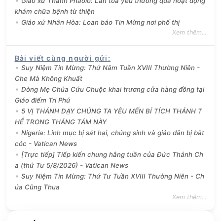
Giáo xứ Thánh Phaolô: Lan tỏa yêu thương qua hoạt động
khám chữa bệnh từ thiện
Giáo xứ Nhân Hòa: Loan báo Tin Mừng nơi phố thị
Xem thêm...
Bài viết cùng người gửi
:
Suy Niệm Tin Mừng: Thứ Năm Tuần XVIII Thường Niên -
Che Mà Không Khuất
Dòng Mẹ Chúa Cứu Chuộc khai trương cửa hàng đồng tại
Giáo điểm Tri Phú
5 VỊ THÁNH DẠY CHÚNG TA YÊU MẾN BÍ TÍCH THÁNH T
HỂ TRONG THÁNG TÁM NÀY
Nigeria: Linh mục bị sát hại, chủng sinh và giáo dân bị bắt
cóc - Vatican News
[Trực tiếp] Tiếp kiến chung hằng tuần của Đức Thánh Ch
a (thứ Tư 5/8/2026) - Vatican News
Suy Niệm Tin Mừng: Thứ Tư Tuần XVIII Thường Niên - Ch
úa Cũng Thua
Xem thêm...