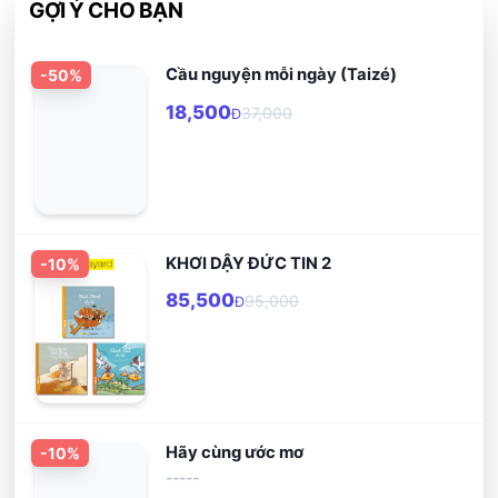
GỢI Ý CHO BẠN
Cầu nguyện mỗi ngày (Taizé)
-
50
%
18,500
37,000
Đ
KHƠI DẬY ĐỨC TIN 2
-
10
%
85,500
95,000
Đ
Hãy cùng ước mơ
-
10
%
-----