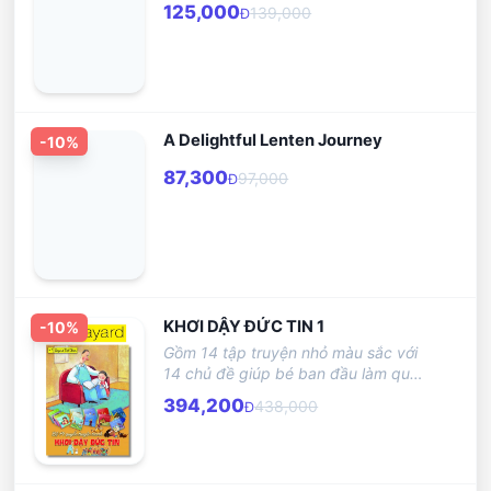
125,000
139,000
Đ
A Delightful Lenten Journey
-
10
%
87,300
97,000
Đ
KHƠI DẬY ĐỨC TIN 1
-
10
%
Gồm 14 tập truyện nhỏ màu sắc với
14 chủ đề giúp bé ban đầu làm quen
với Kinh Thánh và Giáo lý
394,200
438,000
Đ