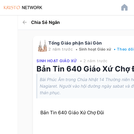
Chia Sẻ Ngắn
Tổng Giáo phận Sài Gòn
•
2 năm trước
Sinh hoạt Giáo xứ
• Theo dõ
SINH HOẠT GIÁO XỨ
• 2 năm trước
Bản Tin 640 Giáo Xứ Chợ 
Bài Phúc Âm trong Chúa Nhật 14 Thường niên hô
Nagiaret. Người vào hội đường ngày sabat và đ
thán phục.
Bản Tin 640 Giáo Xứ Chợ Đũi