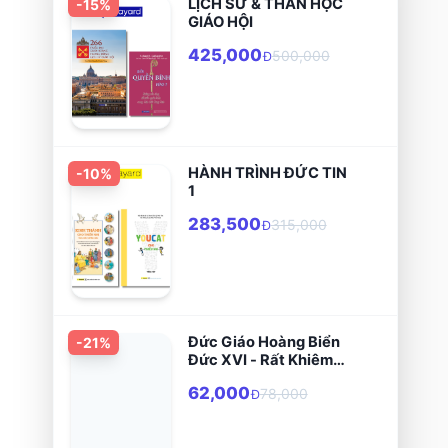
LỊCH SỬ & THẦN HỌC
-
15
%
GIÁO HỘI
425,000
500,000
Đ
HÀNH TRÌNH ĐỨC TIN
-
10
%
1
283,500
315,000
Đ
Đức Giáo Hoàng Biển
-
21
%
Đức XVI - Rất Khiêm
Nhu Rất Vĩ Đại
62,000
78,000
Đ