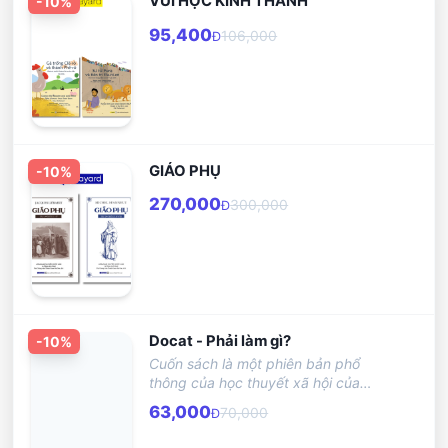
VUI HỌC KINH THÁNH
-
10
%
95,400
106,000
Đ
GIÁO PHỤ
-
10
%
270,000
300,000
Đ
Docat - Phải làm gì?
-
10
%
Cuốn sách là một phiên bản phổ
thông của học thuyết xã hội của
Giáo hội Công giáo đã được khai
63,000
70,000
Đ
triển trong những văn bản trọng yếu
của huấn quyền từ thời Đức Giáo