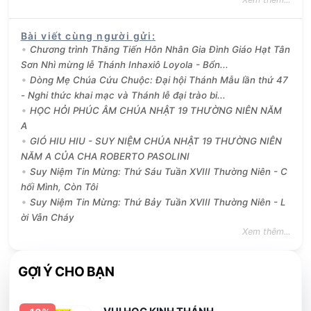
Bài viết cùng người gửi
:
Chương trình Thăng Tiến Hôn Nhân Gia Đình Giáo Hạt Tân
Sơn Nhì mừng lễ Thánh Inhaxiô Loyola - Bổn...
Dòng Mẹ Chúa Cứu Chuộc: Đại hội Thánh Mẫu lần thứ 47
- Nghi thức khai mạc và Thánh lễ đại trào bi...
HỌC HỎI PHÚC ÂM CHÚA NHẬT 19 THƯỜNG NIÊN NĂM
A
GIÓ HIU HIU - SUY NIỆM CHÚA NHẬT 19 THƯỜNG NIÊN
NĂM A CỦA CHA ROBERTO PASOLINI
Suy Niệm Tin Mừng: Thứ Sáu Tuần XVIII Thường Niên - C
hối Mình, Còn Tôi
Suy Niệm Tin Mừng: Thứ Bảy Tuần XVIII Thường Niên - L
ời Vẫn Cháy
Xem thêm...
GỢI Ý CHO BẠN