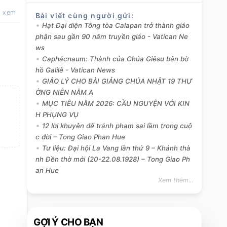
t xem
Bài viết cùng người gửi
:
Hạt Đại diện Tông tòa Calapan trở thành giáo
phận sau gần 90 năm truyền giáo - Vatican Ne
ws
Caphácnaum: Thành của Chúa Giêsu bên bờ
hồ Galilê - Vatican News
GIÁO LÝ CHO BÀI GIẢNG CHÚA NHẬT 19 THƯ
ỜNG NIÊN NĂM A
MỤC TIÊU NĂM 2026: CẦU NGUYỆN VỚI KIN
H PHỤNG VỤ
12 lời khuyên để tránh phạm sai lầm trong cuộ
c đời – Tong Giao Phan Hue
Tư liệu: Đại hội La Vang lần thứ 9 – Khánh thà
nh Đền thờ mới (20-22.08.1928) – Tong Giao Ph
an Hue
Xem thêm...
GỢI Ý CHO BẠN