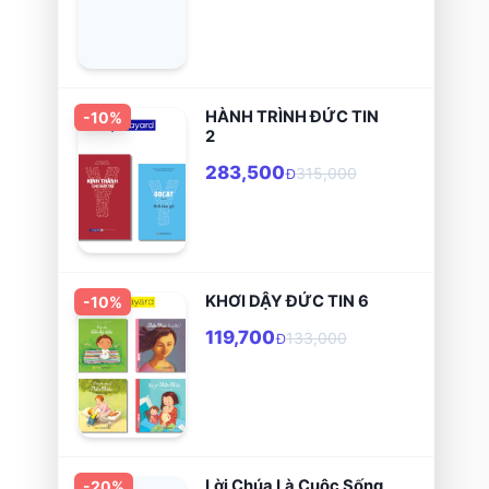
HÀNH TRÌNH ĐỨC TIN
-
10
%
2
283,500
315,000
Đ
KHƠI DẬY ĐỨC TIN 6
-
10
%
119,700
133,000
Đ
Lời Chúa Là Cuộc Sống
-
20
%