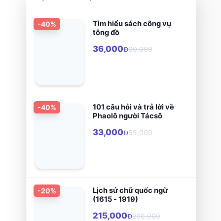
Tìm hiểu sách công vụ
-
40
%
tông đồ
36,000
60,000
Đ
101 câu hỏi và trả lời về
-
40
%
Phaolô người Tácsô
33,000
55,000
Đ
Lịch sử chữ quốc ngữ
-
20
%
(1615 - 1919)
215,000
268,000
Đ