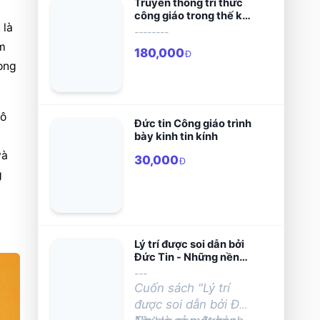
Truyền thống trí thức
công giáo trong thế kỷ
g
 là 
hai mươi
--------
m 
180,000
Đ
ong 
ô 
Đức tin Công giáo trình
bày kinh tin kính
à 
30,000
Đ
 
Lý trí được soi dẫn bởi
Đức Tin - Những nền
tảng của thần học luân
---
lý công giáo
Cuốn sách "Lý trí
được soi dẫn bởi Đức