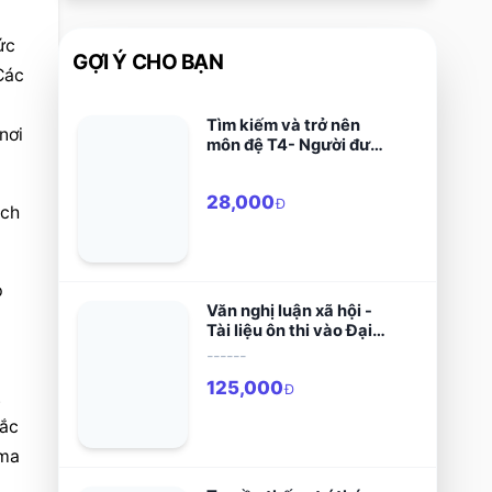
c 
GỢI Ý CHO BẠN
ác 
Tìm kiếm và trở nên
ơi 
môn đệ T4- Người được
chọn-Mười bước đầu
tiên tìm hiểu đức tin
28,000
Công giáo
Đ
ch 
 
Văn nghị luận xã hội -
Tài liệu ôn thi vào Đại
Chủng Viện và Học
------
Viện Công Giáo
125,000
Đ
 
ắc 
ma 