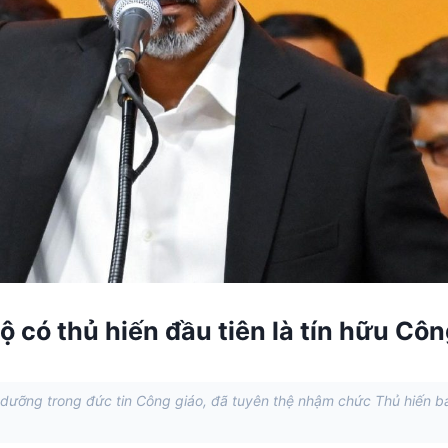
 có thủ hiến đầu tiên là tín hữu Cô
i dưỡng trong đức tin Công giáo, đã tuyên thệ nhậm chức Thủ hiến 