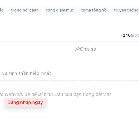
áo
trong bối cảnh
tổng giám mục
tôma tông đồ
truyền thống
240
lượ
Chia sẻ
g và tinh thần hiệp nhất
o Network để để lại bình luận của bạn trong bài viết
Đăng nhập ngay