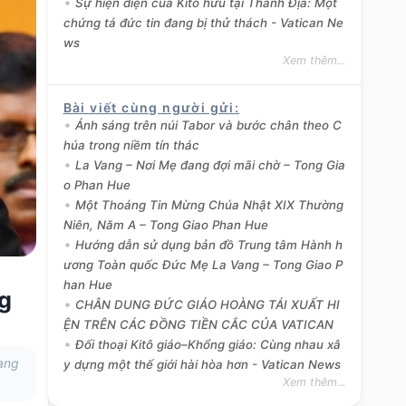
Sự hiện diện của Kitô hữu tại Thánh Địa: Một
chứng tá đức tin đang bị thử thách - Vatican Ne
ws
Xem thêm...
Bài viết cùng người gửi
:
Ánh sáng trên núi Tabor và bước chân theo C
húa trong niềm tín thác
La Vang – Nơi Mẹ đang đợi mãi chờ – Tong Gia
o Phan Hue
Một Thoáng Tin Mừng Chúa Nhật XIX Thường
Niên, Năm A – Tong Giao Phan Hue
Hướng dẫn sử dụng bản đồ Trung tâm Hành h
ương Toàn quốc Đức Mẹ La Vang – Tong Giao P
han Hue
ng
CHÂN DUNG ĐỨC GIÁO HOÀNG TÁI XUẤT HI
ỆN TRÊN CÁC ĐỒNG TIỀN CẮC CỦA VATICAN
Đối thoại Kitô giáo–Khổng giáo: Cùng nhau xâ
bang
y dựng một thế giới hài hòa hơn - Vatican News
Xem thêm...