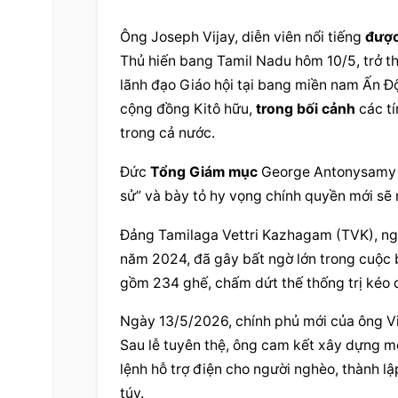
Ông Joseph Vijay, diễn viên nổi tiếng 
được
Thủ hiến bang Tamil Nadu hôm 10/5, trở th
lãnh đạo Giáo hội tại bang miền nam Ấn Độ 
cộng đồng Kitô hữu, 
trong bối cảnh
 các t
trong cả nước.
Đức 
Tổng Giám mục
 George Antonysamy c
sử” và bày tỏ hy vọng chính quyền mới sẽ 
Đảng Tamilaga Vettri Kazhagam (TVK), ngh
năm 2024, đã gây bất ngờ lớn trong cuộc b
gồm 234 ghế, chấm dứt thế thống trị kéo d
Ngày 13/5/2026, chính phủ mới của ông Vij
Sau lễ tuyên thệ, ông cam kết xây dựng m
lệnh hỗ trợ điện cho người nghèo, thành l
túy.