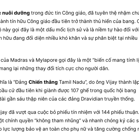
 nuôi dưỡng
 trong đức tin Công giáo, đã tuyên thệ nhậm chứ
ành tín hữu Công giáo đầu tiên trở thành thủ hiến của bang. C
này gọi đây là một dấu mốc lịch sử và là niềm tự hào đối với 
ín hữu đang đối diện nhiều khó khăn và sự phân biệt tại nhiều n
ủa Madras và Mylapore gọi đây là một “biến cố mang tính lị
mang lại những thay đổi tích cực cho người dân.
ĩa là “Đảng 
Chiến thắng
 Tamil Nadu”, do ông Vijay thành lập
ầu cử đầu tiên khi giành được 107 ghế trong quốc hội bang 
ài gần sáu thập niên của các đảng Dravidian truyền thống.
ay đã vượt qua cuộc bỏ phiếu tín nhiệm với 144 phiếu thuận.
ột chính quyền “không tham nhũng” và nhanh chóng ký các s
ập lực lượng bảo vệ an toàn cho phụ nữ và tăng cường chống 