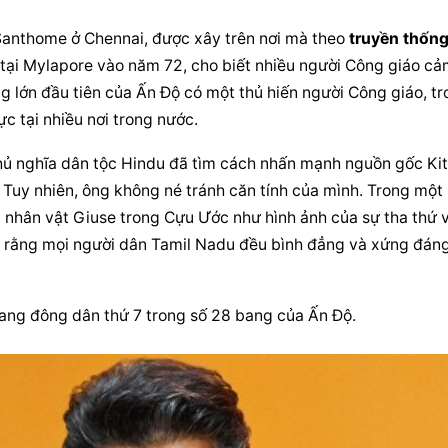
anthome ở Chennai, được xây trên nơi mà theo 
truyền thốn
tại Mylapore vào năm 72, cho biết nhiều người Công giáo cả
g lớn đầu tiên của Ấn Độ có một thủ hiến người Công giáo, 
tr
c tại nhiều nơi trong nước.
hủ nghĩa dân tộc Hindu đã tìm cách nhấn mạnh nguồn gốc Kit
giáo của ông Vijay qua tên thánh “Joseph”. Tuy nhiên, ông không né tránh căn tính của mình. Trong một 
 nhân vật Giuse trong Cựu Ước như hình ảnh của sự tha thứ v
 rằng mọi người dân Tamil Nadu đều bình đẳng và xứng đáng
bang đông dân thứ 7 trong số 28 bang của Ấn Độ.