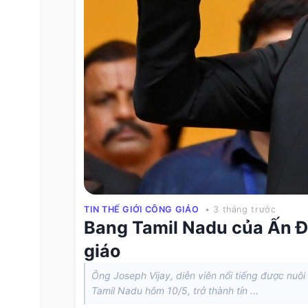
TIN THẾ GIỚI CÔNG GIÁO
• 3 tháng trước
Bang Tamil Nadu của Ấn Độ
giáo
Ông Joseph Vijay, diễn viên nổi tiếng được nuô
Tamil Nadu hôm 10/5, trở thành tín ...