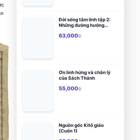
c 
n 
Đời sống tâm linh tập 2:
Những đường hướng
linh đạo nổi bật trong
63,000
lịch sử Kitô giáo
Đ
Ơn linh hứng và chân lý
của Sách Thánh
55,000
Đ
Nguồn gốc Kitô giáo
(Cuốn 1)