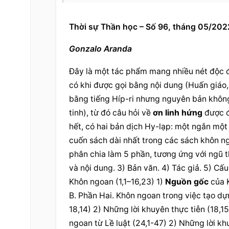
Thời sự Thần học – Số 96, tháng 05/2022
Gonzalo Aranda
Đây là một tác phẩm mang nhiều nét độc đáo
có khi được gọi bằng nội dung (Huấn giáo,
bằng tiếng Híp-ri nhưng nguyên bản không 
tinh), từ đó câu hỏi về 
ơn linh hứng
 được đ
hết, có hai bản dịch Hy-lạp: một ngắn một 
cuốn sách dài nhất trong các sách khôn ngo
phân chia làm 5 phần, tương ứng với ngũ th
và nội dung. 3) Bản văn. 4) Tác giả. 5) Cấu
Khôn ngoan (1,1–16,23) 1) 
Nguồn gốc
 của 
B. Phần Hai. Khôn ngoan trong việc tạo dự
18,14) 2) Những lời khuyên thực tiễn (18,1
ngoan từ Lề luật (24,1-47) 2) Những lời kh