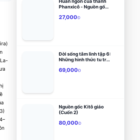
Huấn ngôn của thánh
Phanxicô - Nguồn gốc
và ý nghĩa
27,000
Đ
ra) 
n 
Đời sống tâm linh tập 6:
Những hình thức tu trì
 La-
Kitô giáo
ưa 
69,000
Đ
ị 
ề 
a 
Nguồn gốc Kitô giáo
3) 
(Cuốn 2)
24–
80,000
Đ
n 