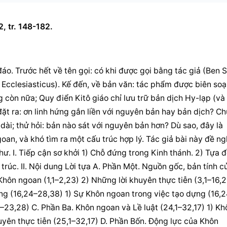
, tr. 148-182.
. Trước hết về tên gọi: có khi được gọi bằng tác giả (Ben Si
 Ecclesiasticus). Kế đến, về bản văn: tác phẩm được biên soạ
còn nữa; Quy điển Kitô giáo chỉ lưu trữ bản dịch Hy-lạp (và
ặt ra: 
ơn linh hứng
 gắn liền với nguyên bản hay bản dịch? Ch
dài; thử hỏi: bản nào sát với nguyên bản hơn? Dù sao, đây là 
an, và khó tìm ra một cấu trúc hợp lý. Tác giả bài này đề ngh
ư. I. Tiếp cận sơ khởi 1) Chỗ đứng trong Kinh thánh. 2) Tựa đ
 trúc. II. Nội dung Lời tựa A. Phần Một. Nguồn gốc, bản tính củ
Khôn ngoan (1,1–2,23) 2) Những lời khuyên thực tiễn (3,1–16,2
ng (16,24–28,38) 1) Sự Khôn ngoan trong việc tạo dựng (16,
5–23,28) C. Phần Ba. Khôn ngoan và Lề luật (24,1–32,17) 1) Khô
uyên thực tiễn (25,1–32,17) D. Phần Bốn. Động lực của Khôn 