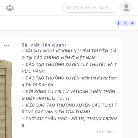
Bài viết liên quan
:
VÀI SUY NGHĨ VỀ KINH NGHIỆM TRUYỀN GIÁ
O TẠI CÁC CHỦNG VIỆN Ở VIỆT NAM
ĐÀO TẠO THƯỜNG XUYÊN : LÝ THUYẾT VÀ T
HỰC HÀNH
ĐÀO TẠO THƯỜNG XUYÊN: Một thí dụ từ Dòn
g Tôi Tớ Đức Bà
ĐỜI SỐNG TU TRÌ TỪ VATICAN II ĐẾN THÔN
G ĐIỆP FRATELLI TUTTI
VIỆC ĐÀO TẠO THƯỜNG XUYÊN CÁC TU SĨ T
RONG CÁC VĂN KIỆN TÒA THÁNH
THỜI SỰ THẦN HỌC - SỐ 112, THÁNG 05/202
6
Xem thêm...