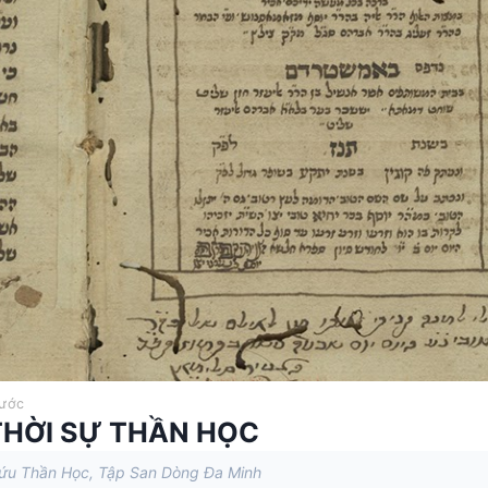
rước
 THỜI SỰ THẦN HỌC
cứu Thần Học, Tập San Dòng Đa Minh