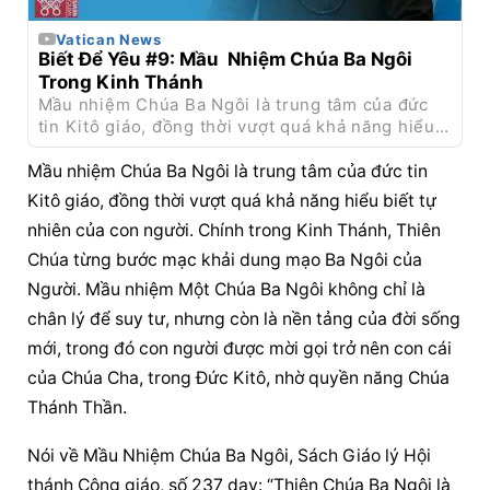
Vatican News
Biết Để Yêu #9: Mầu  Nhiệm Chúa Ba Ngôi 
Trong Kinh Thánh
Mầu nhiệm Chúa Ba Ngôi là trung tâm của đức 
tin Kitô giáo, đồng thời vượt quá khả năng hiểu 
biết tự nhiên của con người. Chính trong Kinh 
Thánh, Thiên ...
Mầu nhiệm Chúa Ba Ngôi là trung tâm của đức tin 
Kitô giáo, đồng thời vượt quá khả năng hiểu biết tự 
nhiên của con người. Chính trong Kinh Thánh, Thiên 
Chúa từng bước mạc khải dung mạo Ba Ngôi của 
Người. Mầu nhiệm Một Chúa Ba Ngôi không chỉ là 
chân lý để suy tư, nhưng còn là nền tảng của đời sống 
mới, trong đó con người được mời gọi trở nên con cái 
của Chúa Cha, trong Đức Kitô, nhờ quyền năng Chúa 
Thánh Thần.
Nói về Mầu Nhiệm Chúa Ba Ngôi, Sách Giáo lý Hội 
thánh Công giáo, số 237 dạy: “Thiên Chúa Ba Ngôi là 