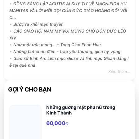
ĐỒNG SÁNG LẬP ACUTIS AI SUY TƯ VỀ MAGNIFICA HU
MANITAS VÀ LỜI MỜI GỌI CỦA ĐỨC GIÁO HOÀNG ĐỐI VỚI
C...
Bước ra khỏi mạn thuyền
CÁC GIÁO HỘI NAM MỸ VUI MỪNG CHỜ ĐÓN ĐỨC LÊÔ
XIV
Như một ước mong… – Tong Giao Phan Hue
Những bát cháo đêm - trao yêu thương, gieo hy vọng
Giáo xứ Bình An: Linh mục Giuse và linh mục Gioan dâng l
ễ tại quê nhà
Xem thêm...
GỢI Ý CHO BẠN
Những gương mặt phụ nữ trong
Kinh Thánh
60,000
Đ