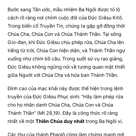
Bước sang Tân ước, mầu nhiệm Ba Ngôi được tỏ lộ 
cách rõ ràng nơi chính cuộc đời của Đức Giêsu Kitô. 
Trong biến cố Truyền Tin, chúng ta gặp gỡ đồng thời 
Chúa Cha, Chúa Con và Chúa Thánh Thần. Tại sông 
Gio-đan, khi Đức Giêsu chịu phép rửa, Chúa Cha lên 
tiếng từ trời, Chúa Con hiện diện, và Thánh Thần ngự 
xuống như chim bồ câu. Trong suốt sứ vụ rao giảng, 
Đức Giêsu không ngừng nói về tương quan mật thiết 
giữa Người với Chúa Cha và hứa ban Thánh Thần.
Đỉnh cao của mạc khải này được thể hiện trong lệnh 
truyền của Đức Giêsu Phục sinh: “Hãy làm phép rửa 
cho họ nhân danh Chúa Cha, Chúa Con và Chúa 
Thánh Thần” (Mt 28,19). Đây là công thức rõ ràng 
nhất về một 
Thiên Chúa duy nhất
 trong Ba Ngôi vị.
Các thư của thánh Phaolô cũng làm chứng mạnh mẽ 