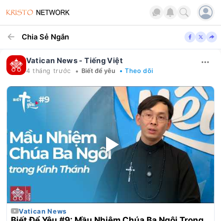
Chia Sẻ Ngắn
Vatican News - Tiếng Việt
•
4 tháng trước
Biết để yêu
• Theo dõi
Vatican News
Biết Để Yêu #9: Mầu Nhiệm Chúa Ba Ngôi Trong