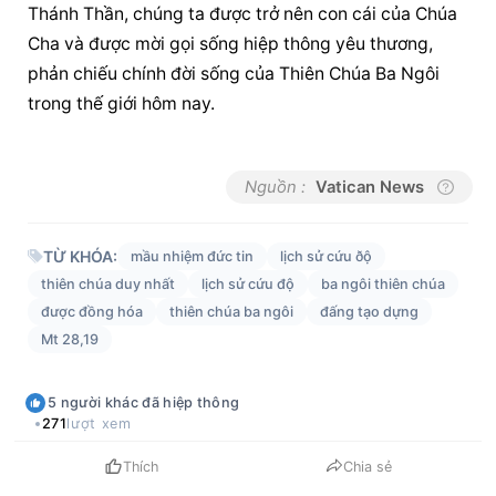
Thánh Thần, chúng ta được trở nên con cái của Chúa 
Cha và được mời gọi sống hiệp thông yêu thương, 
phản chiếu chính đời sống của 
Thiên Chúa Ba Ngôi
trong thế giới hôm nay.
Nguồn :
Vatican News
TỪ KHÓA:
mầu nhiệm đức tin
lịch sử cứu ðộ
thiên chúa duy nhất
lịch sử cứu độ
ba ngôi thiên chúa
được đồng hóa
thiên chúa ba ngôi
đấng tạo dựng
Mt 28,19
5
người khác
đã hiệp thông
271
lượt xem
Thích
Chia sẻ