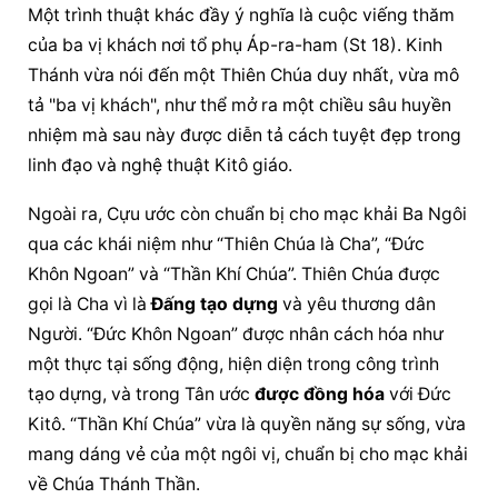
Một trình thuật khác đầy ý nghĩa là cuộc viếng thăm 
của ba vị khách nơi tổ phụ Áp-ra-ham (St 18). Kinh 
Thánh vừa nói đến một Thiên Chúa duy nhất, vừa mô 
tả "ba vị khách", như thể mở ra một chiều sâu huyền 
nhiệm mà sau này được diễn tả cách tuyệt đẹp trong 
linh đạo và nghệ thuật Kitô giáo.
Ngoài ra, Cựu ước còn chuẩn bị cho mạc khải Ba Ngôi 
qua các khái niệm như “Thiên Chúa là Cha”, “Đức 
Khôn Ngoan” và “Thần Khí Chúa”. Thiên Chúa được 
gọi là Cha vì là 
Đấng tạo dựng
 và yêu thương dân 
Người. “Đức Khôn Ngoan” được nhân cách hóa như 
một thực tại sống động, hiện diện trong công trình 
tạo dựng, và trong Tân ước 
được đồng hóa
 với Đức 
Kitô. “Thần Khí Chúa” vừa là quyền năng sự sống, vừa 
mang dáng vẻ của một ngôi vị, chuẩn bị cho mạc khải 
về Chúa Thánh Thần.