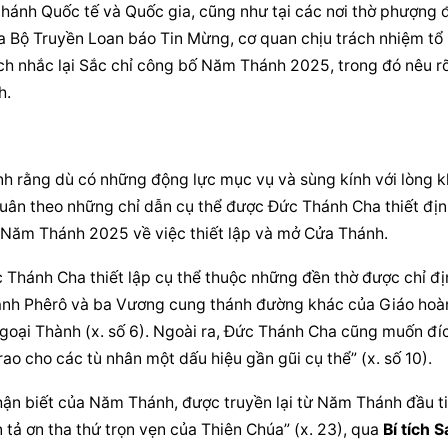
thánh Quốc tế và Quốc gia, cũng như tại các nơi thờ phượng đ
a Bộ Truyền Loan báo Tin Mừng, cơ quan chịu trách nhiệm tổ 
h nhắc lại Sắc chỉ công bố Năm Thánh 2025, trong đó nêu rõ
h.
 rằng dù có những động lực mục vụ và sùng kính với lòng kh
tuân theo những chỉ dẫn cụ thể được Đức Thánh Cha thiết địn
 Năm Thánh 2025 về việc thiết lập và mở Cửa Thánh.
Thánh Cha thiết lập cụ thể thuộc những đền thờ được chỉ địn
ánh Phêrô và ba Vương cung 
thánh đường
 khác của Giáo hoà
goại Thành (x. số 6). Ngoài ra, Đức Thánh Cha cũng muốn đíc
o cho các tù nhân một dấu hiệu gần gũi cụ thể” (x. số 10).
hận biết của Năm Thánh, được truyền lại từ Năm Thánh đầu ti
 tả ơn tha thứ trọn vẹn của Thiên Chúa” (x. 23), qua 
Bí tích S