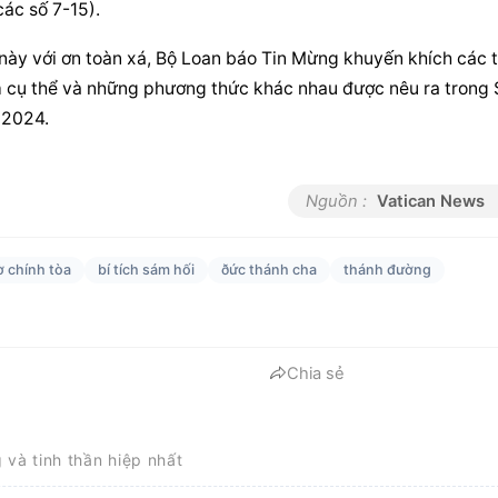
các số 7-15).
 này với ơn toàn xá, Bộ Loan báo Tin Mừng khuyến khích các tí
 cụ thể và những phương thức khác nhau được nêu ra trong 
 2024.
Nguồn :
Vatican News
ờ chính tòa
bí tích sám hối
ðức thánh cha
thánh đường
Chia sẻ
g và tinh thần hiệp nhất