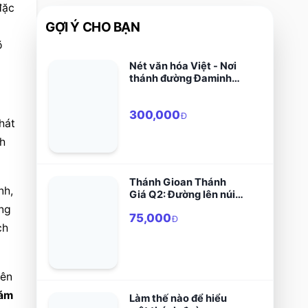
ặc 
GỢI Ý CHO BẠN
 
Nét văn hóa Việt - Nơi
thánh đường Đaminh
Ba Chuông
300,000
Đ
át 
h 
Thánh Gioan Thánh
h, 
Giá Q2: Đường lên núi
Cát Minh
ng 
75,000
Đ
h 
ên 
ám 
Làm thế nào để hiểu