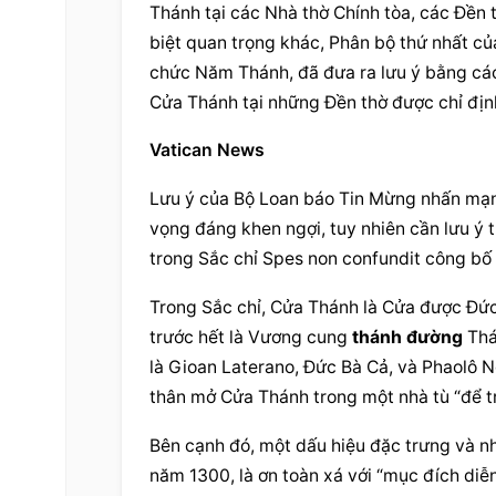
Thánh tại các Nhà thờ Chính tòa, các Đền 
biệt quan trọng khác, Phân bộ thứ nhất củ
chức Năm Thánh, đã đưa ra lưu ý bằng các
Cửa Thánh tại những Đền thờ được chỉ địn
Vatican News
Lưu ý của Bộ Loan báo Tin Mừng nhấn mạnh
vọng đáng khen ngợi, tuy nhiên cần lưu ý 
trong Sắc chỉ Spes non confundit công bố
Trong Sắc chỉ, Cửa Thánh là Cửa được Đức 
trước hết là Vương cung 
thánh đường
 Th
là Gioan Laterano, Đức Bà Cả, và Phaolô N
thân mở Cửa Thánh trong một nhà tù “để tra
Bên cạnh đó, một dấu hiệu đặc trưng và n
năm 1300, là ơn toàn xá với “mục đích diễn