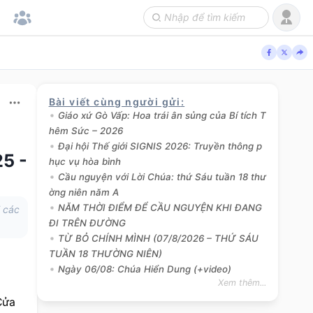
Bài viết cùng người gửi
:
Giáo xứ Gò Vấp: Hoa trái ân sủng của Bí tích T
hêm Sức – 2026
Đại hội Thế giới SIGNIS 2026: Truyền thông p
5 -
hục vụ hòa bình
Cầu nguyện với Lời Chúa: thứ Sáu tuần 18 thư
ờng niên năm A
NĂM THỜI ĐIỂM ĐỂ CẦU NGUYỆN KHI ĐANG
i các
ĐI TRÊN ĐƯỜNG
TỪ BỎ CHÍNH MÌNH (07/8/2026 – THỨ SÁU
TUẦN 18 THƯỜNG NIÊN)
Ngày 06/08: Chúa Hiển Dung (+video)
Xem thêm...
ửa 