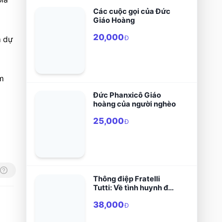
tôi mang lại!
Các cuộc gọi của Đức
Giáo Hoàng
20,000
Đ
 dự 
m 
Đức Phanxicô Giáo
hoàng của người nghèo
25,000
Đ
Thông điệp Fratelli
Tutti: Về tình huynh đệ
và tình bằng hữu xã hội
38,000
Đ