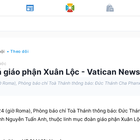
hội
• Theo dõi
ước
 giáo phận Xuân Lộc - Vatican New
iờ Roma), Phòng báo chí Toà Thánh thông báo: Đức Thánh Cha Phan
4 (giờ Roma), Phòng báo chí Toà Thánh thông báo: Đức Thán
h Nguyễn Tuấn Anh, thuộc linh mục đoàn giáo phận Xuân Lộc
.