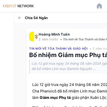
Chia Sẻ Ngắn
Hoàng Minh Tuấn
•
2 năm trước
Tin mới về Tòa Thánh và Giáo 
TIN MỚI VỀ TÒA THÁNH VÀ GIÁO HỘI
• 2 năm tr
Bổ nhiệm Giám mục Phụ tá
Lúc 12 giờ trưa ngày 24 tháng 08 năm 2024 (g
đã bổ nhiệm Linh mục Đaminh Nguyễn ...
Lúc 12 giờ trưa ngày 24 tháng 08 năm 202
Cha Phanxicô đã bổ nhiệm Linh mục Đamin
làm 
Giám mục Phụ tá
 giáo phận Xuân Lộc