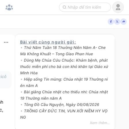
Bài viết cùng người gửi
:
Thứ Năm Tuần 18 Thường Niên Năm A- Che
Mà Không Khuất – Tong Giao Phan Hue
Dòng Mẹ Chúa Cứu Chuộc: Khám bệnh, phát
s
thuốc miễn phí cho bà con khó khăn tại Giáo xứ
Minh Hòa
xicô
Hiệp sống Tin mừng: Chúa nhật 19 Thường ni
ên năm A
Bài giảng Chúa nhật cho thiếu nhi: Chúa nhật
19 Thường niên năm A
h 
Tông Đồ Cầu Nguyện, Ngày 06/08/2026
, 
TRỒNG CÂY ĐỨC TIN, VUN XỚI NIỀM HY VỌ
NG
Xem thêm...