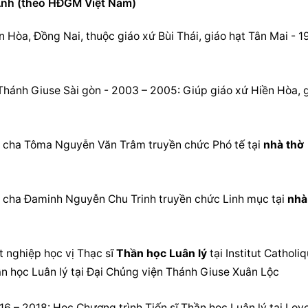
Anh (theo HĐGM Việt Nam)
 Hòa, Đồng Nai, thuộc giáo xứ Bùi Thái, giáo hạt Tân Mai - 1
Thánh Giuse Sài gòn - 2003 – 2005: Giúp giáo xứ Hiền Hòa, g
cha Tôma Nguyễn Văn Trâm truyền chức Phó tế tại 
nhà thờ 
cha Đaminh Nguyễn Chu Trinh truyền chức Linh mục tại 
nhà 
 nghiệp học vị Thạc sĩ 
Thần học Luân lý
 tại Institut Catholiq
n học Luân lý
 tại Đại Chủng viện Thánh Giuse Xuân Lộc
16 – 2018: Học Chương trình Tiến sĩ 
Thần học Luân lý
 tại Loyo